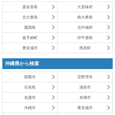
渡名喜島
大宜味村
北大東島
南大東島
粟国島
北中城村
嘉手納町
伊平屋島
豊見城市
西原町
沖縄県から検索
那覇市
宜野湾市
石垣島
浦添市
名護市
糸満市
沖縄市
豊見城市