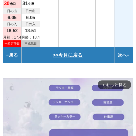
30
31
赤口
先勝
日の出
日の出
6:05
6:05
日の入
日の入
18:52
18:51
月齢：17.4
月齢：18.4
一粒万倍日
不成就日
«
戻る
>>今月に戻る
次へ
»
もっと見る
arrow_forward_ios