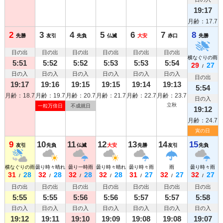
19:17
月齢：17.7
2
3
4
5
6
7
8
先勝
友引
先負
仏滅
大安
赤口
先勝
日の出
日の出
日の出
日の出
日の出
日の出
横なぐりの雨
5:51
5:52
5:52
5:53
5:53
5:54
29
27
/
日の入
日の入
日の入
日の入
日の入
日の入
日の出
19:17
19:16
19:15
19:15
19:14
19:13
5:54
月齢：18.7
月齢：19.7
月齢：20.7
月齢：21.7
月齢：22.7
月齢：23.7
日の入
立秋
一粒万倍日
不成就日
19:12
月齢：24.7
寅の日
9
10
11
12
13
14
15
友引
先負
仏滅
大安
先勝
友引
先負
横なぐりの雨のち曇り
曇り時々晴れ
曇り一時雨
曇り時々晴れ
曇り時々雨
雨
曇り時々雨
31
28
32
28
32
28
32
28
31
27
32
27
32
27
/
/
/
/
/
/
/
日の出
日の出
日の出
日の出
日の出
日の出
日の出
5:55
5:55
5:56
5:56
5:57
5:57
5:58
日の入
日の入
日の入
日の入
日の入
日の入
日の入
19:12
19:11
19:10
19:09
19:08
19:08
19:07