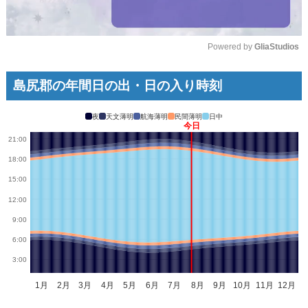
Powered by 
GliaStudios
Mute
島尻郡の年間日の出・日の入り時刻
夜
天文薄明
航海薄明
民間薄明
日中