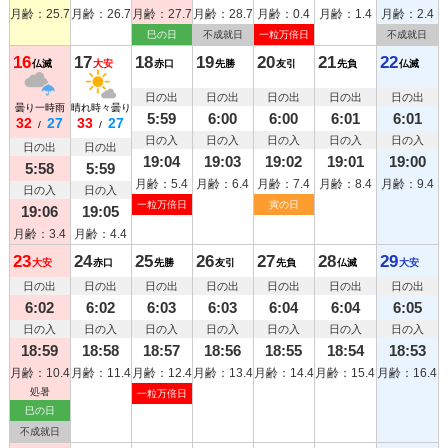
月齢：25.7
月齢：26.7
月齢：27.7
月齢：28.7
月齢：0.4
月齢：1.4
月齢：2.4
巳の日
不成就日
一粒万倍日
不成就日
16
17
18
19
20
21
22
仏滅
大安
赤口
先勝
友引
先負
仏滅
日の出
日の出
日の出
日の出
日の出
曇り一時雨
晴れ時々曇り
5:59
6:00
6:00
6:01
6:01
32
27
33
27
/
/
日の入
日の入
日の入
日の入
日の入
日の出
日の出
19:04
19:03
19:02
19:01
19:00
5:58
5:59
月齢：5.4
月齢：6.4
月齢：7.4
月齢：8.4
月齢：9.4
日の入
日の入
一粒万倍日
寅の日
19:06
19:05
月齢：3.4
月齢：4.4
23
24
25
26
27
28
29
大安
赤口
先勝
友引
先負
仏滅
大安
日の出
日の出
日の出
日の出
日の出
日の出
日の出
6:02
6:02
6:03
6:03
6:04
6:04
6:05
日の入
日の入
日の入
日の入
日の入
日の入
日の入
18:59
18:58
18:57
18:56
18:55
18:54
18:53
月齢：10.4
月齢：11.4
月齢：12.4
月齢：13.4
月齢：14.4
月齢：15.4
月齢：16.4
処暑
一粒万倍日
巳の日
不成就日