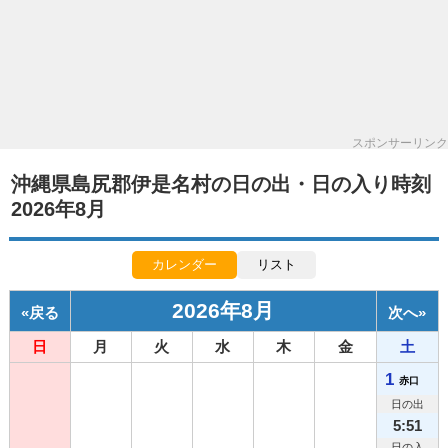
スポンサーリンク
沖縄県島尻郡伊是名村の日の出・日の入り時刻
2026年8月
カレンダー
リスト
2026年8月
«
戻る
次へ
»
日
月
火
水
木
金
土
1
赤口
日の出
5:51
日の入