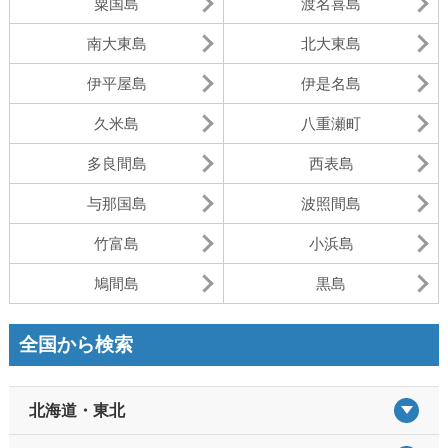
粟国島
渡名喜島
南大東島
北大東島
伊平屋島
伊是名島
久米島
八重瀬町
多良間島
西表島
与那国島
波照間島
竹富島
小浜島
鳩間島
黒島
全国から検索
北海道・東北