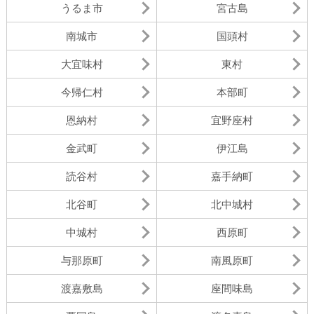
うるま市
宮古島
南城市
国頭村
大宜味村
東村
今帰仁村
本部町
恩納村
宜野座村
金武町
伊江島
読谷村
嘉手納町
北谷町
北中城村
中城村
西原町
与那原町
南風原町
渡嘉敷島
座間味島