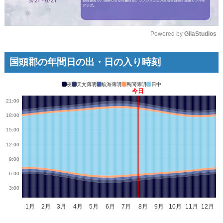
Powered by 
GliaStudios
Mute
国頭郡の年間日の出・日の入り時刻
夜
天文薄明
航海薄明
民間薄明
日中