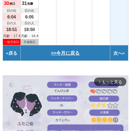
30
31
赤口
先勝
日の出
日の出
6:04
6:05
日の入
日の入
18:51
18:50
月齢：17.4
月齢：18.4
一粒万倍日
不成就日
«
戻る
>>今月に戻る
次へ
»
もっと見る
arrow_forward_ios