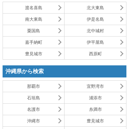
渡名喜島
北大東島
南大東島
伊是名島
粟国島
北中城村
嘉手納町
伊平屋島
豊見城市
西原町
沖縄県から検索
那覇市
宜野湾市
石垣島
浦添市
名護市
糸満市
沖縄市
豊見城市