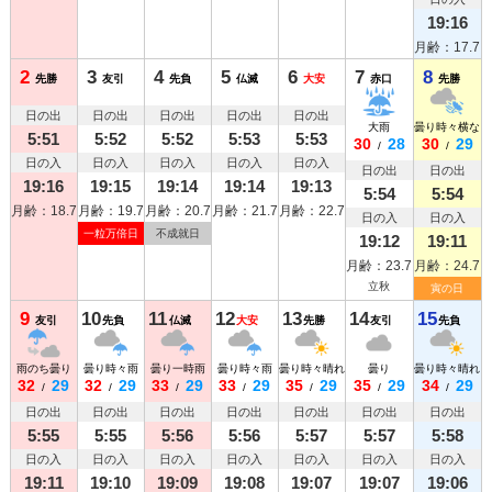
19:16
月齢：17.7
2
3
4
5
6
7
8
先勝
友引
先負
仏滅
大安
赤口
先勝
日の出
日の出
日の出
日の出
日の出
大雨
曇り時々横なぐ
5:51
5:52
5:52
5:53
5:53
30
28
30
29
/
/
日の入
日の入
日の入
日の入
日の入
日の出
日の出
19:16
19:15
19:14
19:14
19:13
5:54
5:54
月齢：18.7
月齢：19.7
月齢：20.7
月齢：21.7
月齢：22.7
日の入
日の入
一粒万倍日
不成就日
19:12
19:11
月齢：23.7
月齢：24.7
立秋
寅の日
9
10
11
12
13
14
15
友引
先負
仏滅
大安
先勝
友引
先負
雨のち曇り
曇り時々雨
曇り一時雨
曇り時々雨
曇り時々晴れ
曇り
曇り時々晴れ
32
29
32
29
33
29
33
29
35
29
35
29
34
29
/
/
/
/
/
/
/
日の出
日の出
日の出
日の出
日の出
日の出
日の出
5:55
5:55
5:56
5:56
5:57
5:57
5:58
日の入
日の入
日の入
日の入
日の入
日の入
日の入
19:11
19:10
19:09
19:08
19:07
19:07
19:06