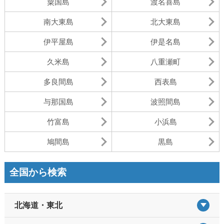
粟国島
渡名喜島
南大東島
北大東島
伊平屋島
伊是名島
久米島
八重瀬町
多良間島
西表島
与那国島
波照間島
竹富島
小浜島
鳩間島
黒島
全国から検索
北海道・東北