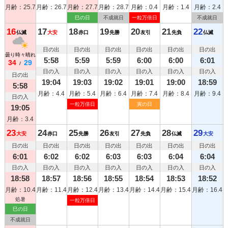
月齢：25.7
月齢：26.7
月齢：27.7
月齢：28.7
月齢：0.4
月齢：1.4
月齢：2.4
巳の日
不成就日
一粒万倍日
不成就日
16
17
18
19
20
21
22
仏滅
大安
赤口
先勝
友引
先負
仏滅
日の出
日の出
日の出
日の出
日の出
日の出
曇り時々晴れ
5:58
5:59
5:59
6:00
6:00
6:01
34
29
/
日の入
日の入
日の入
日の入
日の入
日の入
日の出
19:04
19:03
19:02
19:01
19:00
18:59
5:58
月齢：4.4
月齢：5.4
月齢：6.4
月齢：7.4
月齢：8.4
月齢：9.4
日の入
一粒万倍日
寅の日
19:05
月齢：3.4
23
24
25
26
27
28
29
大安
赤口
先勝
友引
先負
仏滅
大安
日の出
日の出
日の出
日の出
日の出
日の出
日の出
6:01
6:02
6:02
6:03
6:03
6:04
6:04
日の入
日の入
日の入
日の入
日の入
日の入
日の入
18:58
18:57
18:56
18:55
18:54
18:53
18:52
月齢：10.4
月齢：11.4
月齢：12.4
月齢：13.4
月齢：14.4
月齢：15.4
月齢：16.4
処暑
一粒万倍日
巳の日
不成就日