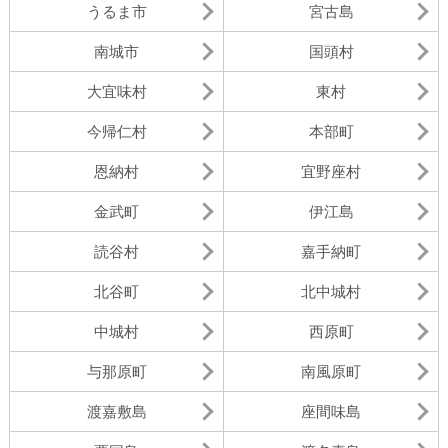
うるま市
宮古島
南城市
国頭村
大宜味村
東村
今帰仁村
本部町
恩納村
宜野座村
金武町
伊江島
読谷村
嘉手納町
北谷町
北中城村
中城村
西原町
与那原町
南風原町
渡嘉敷島
座間味島