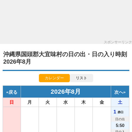
スポンサーリンク
沖縄県国頭郡大宜味村の日の出・日の入り時刻
2026年8月
カレンダー
リスト
2026年8月
«
戻る
次へ
»
日
月
火
水
木
金
土
1
赤口
日の出
5:50
日の入