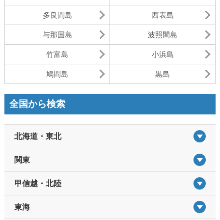
多良間島
西表島
与那国島
波照間島
竹富島
小浜島
鳩間島
黒島
全国から検索
北海道・東北
関東
甲信越・北陸
東海