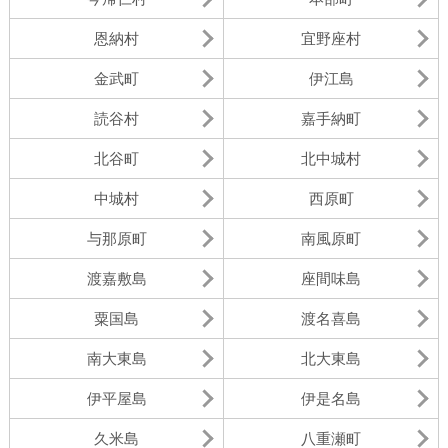
恩納村
宜野座村
金武町
伊江島
読谷村
嘉手納町
北谷町
北中城村
中城村
西原町
与那原町
南風原町
渡嘉敷島
座間味島
粟国島
渡名喜島
南大東島
北大東島
伊平屋島
伊是名島
久米島
八重瀬町