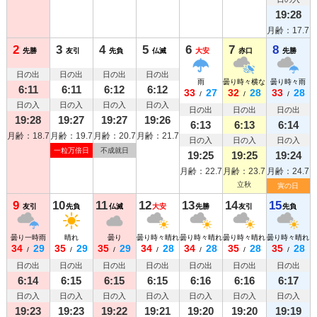
19:28
月齢：17.7
2
3
4
5
6
7
8
先勝
友引
先負
仏滅
大安
赤口
先勝
日の出
日の出
日の出
日の出
雨
曇り時々横なぐりの雨
曇り時々雨
6:11
6:11
6:12
6:12
33
27
32
28
33
28
/
/
/
日の入
日の入
日の入
日の入
日の出
日の出
日の出
19:28
19:27
19:27
19:26
6:13
6:13
6:14
月齢：18.7
月齢：19.7
月齢：20.7
月齢：21.7
日の入
日の入
日の入
一粒万倍日
不成就日
19:25
19:25
19:24
月齢：22.7
月齢：23.7
月齢：24.7
立秋
寅の日
9
10
11
12
13
14
15
友引
先負
仏滅
大安
先勝
友引
先負
曇り一時雨
晴れ
曇り
曇り時々晴れ
曇り時々晴れ
曇り時々晴れ
曇り時々晴れ
34
29
35
29
35
29
34
28
34
28
35
28
35
28
/
/
/
/
/
/
/
日の出
日の出
日の出
日の出
日の出
日の出
日の出
6:14
6:15
6:15
6:15
6:16
6:16
6:17
日の入
日の入
日の入
日の入
日の入
日の入
日の入
19:23
19:23
19:22
19:21
19:20
19:20
19:19