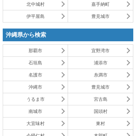
北中城村
嘉手納町
伊平屋島
豊見城市
沖縄県から検索
那覇市
宜野湾市
石垣島
浦添市
名護市
糸満市
沖縄市
豊見城市
うるま市
宮古島
南城市
国頭村
大宜味村
東村
今帰仁村
本部町