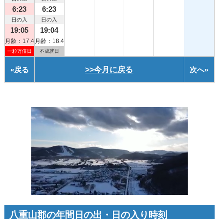
6:23
6:23
日の入
日の入
19:05
19:04
月齢：17.4
月齢：18.4
一粒万倍日
不成就日
«
戻る
>>今月に戻る
次へ
»
八重山郡の年間日の出・日の入り時刻