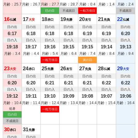
月齢：25.7
月齢：26.7
月齢：27.7
月齢：28.7
月齢：0.4
月齢：1.4
月齢：2.4
巳の日
不成就日
一粒万倍日
不成就日
16
17
18
19
20
21
22
仏滅
大安
赤口
先勝
友引
先負
仏滅
日の出
日の出
日の出
日の出
日の出
日の出
日の出
6:17
6:18
6:18
6:18
6:19
6:19
6:20
日の入
日の入
日の入
日の入
日の入
日の入
日の入
19:18
19:17
19:16
19:15
19:15
19:14
19:13
月齢：3.4
月齢：4.4
月齢：5.4
月齢：6.4
月齢：7.4
月齢：8.4
月齢：9.4
一粒万倍日
寅の日
23
24
25
26
27
28
29
大安
赤口
先勝
友引
先負
仏滅
大安
日の出
日の出
日の出
日の出
日の出
日の出
日の出
6:20
6:20
6:21
6:21
6:21
6:22
6:22
日の入
日の入
日の入
日の入
日の入
日の入
日の入
19:12
19:11
19:10
19:09
19:08
19:07
19:06
月齢：10.4
月齢：11.4
月齢：12.4
月齢：13.4
月齢：14.4
月齢：15.4
月齢：16.4
処暑
一粒万倍日
巳の日
不成就日
30
31
赤口
先勝
日の出
日の出