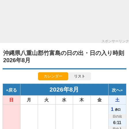
スポンサーリンク
沖縄県八重山郡竹富島の日の出・日の入り時刻
2026年8月
カレンダー
リスト
2026年8月
«
戻る
次へ
»
日
月
火
水
木
金
土
1
赤口
日の出
6:11
日の入