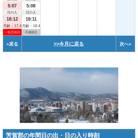
5:07
5:08
日の入
日の入
18:12
18:11
月齢：17.4
月齢：18.4
一粒万倍日
不成就日
«
戻る
>>今月に戻る
次へ
»
芳賀郡の年間日の出・日の入り時刻