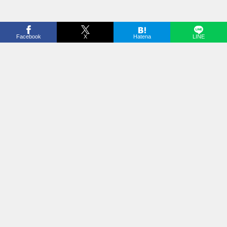
Facebook
X
Hatena
LINE