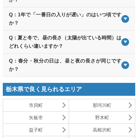
Q：1年で「一番日の入りが遅い」のはいつ頃です
か？
Q：夏と冬で、昼の長さ（太陽が出ている時間）は
どれくらい違いますか？
Q：春分・秋分の日は、昼と夜の長さが同じです
か？
栃木県で良く見られるエリア
市貝町
那珂川町
矢板市
野木町
益子町
高根沢町