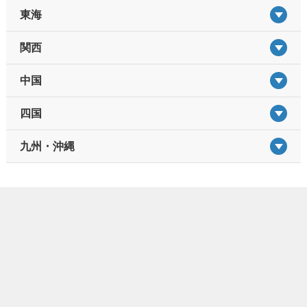
東海
関西
中国
四国
九州・沖縄