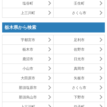
塩谷町
壬生町
上三川町
さくら市
栃木県から検索
宇都宮市
足利市
栃木市
佐野市
鹿沼市
日光市
小山市
真岡市
大田原市
矢板市
那須塩原市
さくら市
那須烏山市
下野市
上三川町
益子町