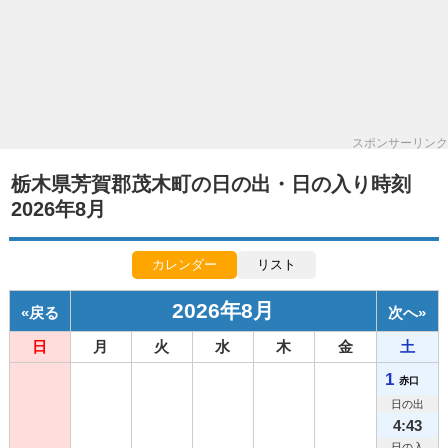
スポンサーリンク
栃木県芳賀郡茂木町の日の出・日の入り時刻
2026年8月
カレンダー
リスト
2026年8月
«
戻る
次へ
»
日
月
火
水
木
金
土
1
赤口
日の出
4:43
日の入