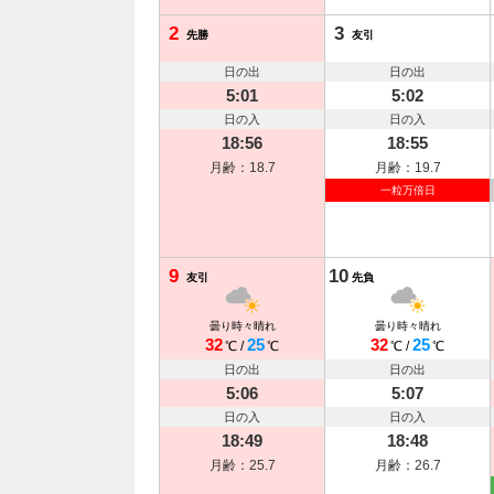
2
3
先勝
友引
日の出
日の出
5:01
5:02
日の入
日の入
18:56
18:55
月齢：18.7
月齢：19.7
一粒万倍日
9
10
友引
先負
曇り時々晴れ
曇り時々晴れ
32
25
32
25
℃
/
℃
℃
/
℃
日の出
日の出
5:06
5:07
日の入
日の入
18:49
18:48
月齢：25.7
月齢：26.7