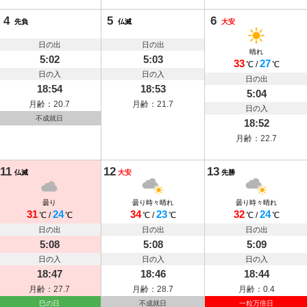
4
5
6
先負
仏滅
大安
日の出
日の出
晴れ
5:02
5:03
33
27
℃
/
℃
日の入
日の入
日の出
18:54
18:53
5:04
月齢：20.7
月齢：21.7
日の入
不成就日
18:52
月齢：22.7
11
12
13
仏滅
大安
先勝
曇り
曇り時々晴れ
曇り時々晴れ
31
24
34
23
32
24
℃
/
℃
℃
/
℃
℃
/
℃
日の出
日の出
日の出
5:08
5:08
5:09
日の入
日の入
日の入
18:47
18:46
18:44
月齢：27.7
月齢：28.7
月齢：0.4
巳の日
不成就日
一粒万倍日