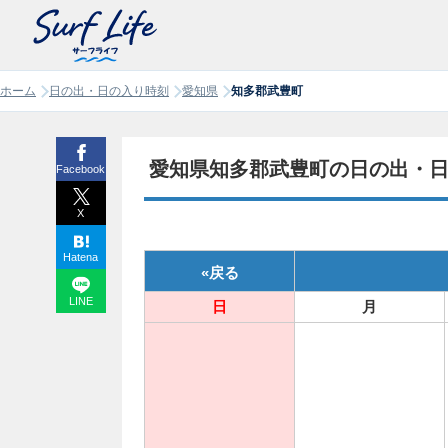
ホーム
日の出・日の入り時刻
愛知県
知多郡武豊町
愛知県知多郡武豊町の日の出・日の
Facebook
X
Hatena
«
戻る
LINE
日
月