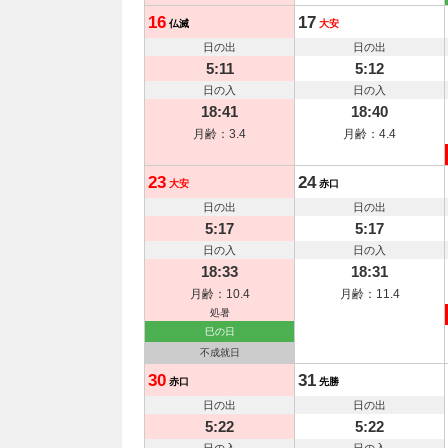
16
17
仏滅
大安
日の出
日の出
5:11
5:12
日の入
日の入
18:41
18:40
月齢：3.4
月齢：4.4
23
24
大安
赤口
日の出
日の出
5:17
5:17
日の入
日の入
18:33
18:31
月齢：10.4
月齢：11.4
処暑
巳の日
不成就日
30
31
赤口
先勝
日の出
日の出
5:22
5:22