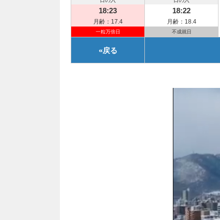
日の入
日の入
18:23
18:22
月齢：17.4
月齢：18.4
一粒万倍日
不成就日
«
戻る