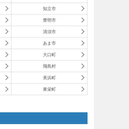
知立市
豊明市
清須市
あま市
大口町
飛島村
美浜町
東栄町