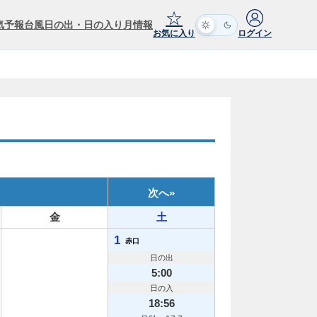
☆
気予報
台風
日の出・日の入り
月情報
お気に入り
ログイン
次へ
»
金
土
1
赤口
日の出
5:00
日の入
18:56