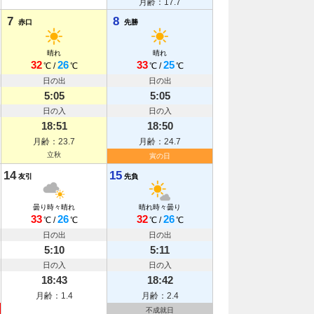
月齢：17.7
7
8
赤口
先勝
晴れ
晴れ
32
26
33
25
℃
/
℃
℃
/
℃
日の出
日の出
5:05
5:05
日の入
日の入
18:51
18:50
月齢：23.7
月齢：24.7
立秋
寅の日
14
15
友引
先負
曇り時々晴れ
晴れ時々曇り
33
26
32
26
℃
/
℃
℃
/
℃
日の出
日の出
5:10
5:11
日の入
日の入
18:43
18:42
月齢：1.4
月齢：2.4
不成就日