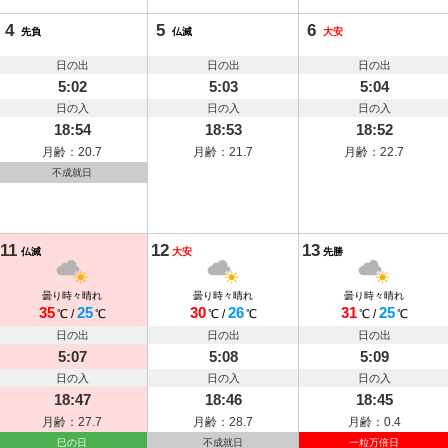
4
5
6
先負
仏滅
大安
日の出
日の出
日の出
5:02
5:03
5:04
日の入
日の入
日の入
18:54
18:53
18:52
月齢：20.7
月齢：21.7
月齢：22.7
不成就日
11
12
13
仏滅
大安
先勝
曇り時々晴れ
曇り時々晴れ
曇り時々晴れ
35
25
30
26
31
25
℃
/
℃
℃
/
℃
℃
/
℃
日の出
日の出
日の出
5:07
5:08
5:09
日の入
日の入
日の入
18:47
18:46
18:45
月齢：27.7
月齢：28.7
月齢：0.4
巳の日
不成就日
一粒万倍日