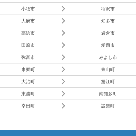
小牧市
稲沢市
大府市
知多市
高浜市
岩倉市
田原市
愛西市
弥富市
みよし市
東郷町
豊山町
大治町
蟹江町
東浦町
南知多町
幸田町
設楽町