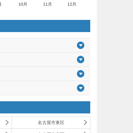
名古屋市東区