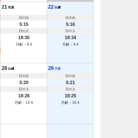
21
22
先負
仏滅
日の出
日の出
5:15
5:16
日の入
日の入
18:35
18:34
月齢：8.4
月齢：9.4
28
29
仏滅
大安
日の出
日の出
5:20
5:21
日の入
日の入
18:26
18:25
月齢：15.4
月齢：16.4