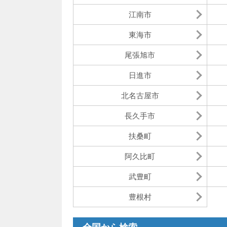
江南市
東海市
尾張旭市
日進市
北名古屋市
長久手市
扶桑町
阿久比町
武豊町
豊根村