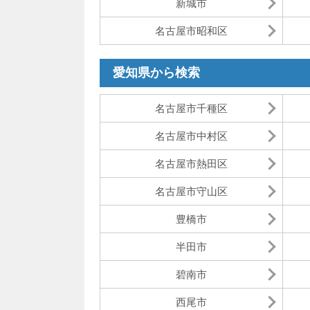
新城市
名古屋市昭和区
愛知県から検索
名古屋市千種区
名古屋市中村区
名古屋市熱田区
名古屋市守山区
豊橋市
半田市
碧南市
西尾市