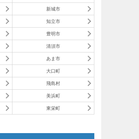
新城市
知立市
豊明市
清須市
あま市
大口町
飛島村
美浜町
東栄町