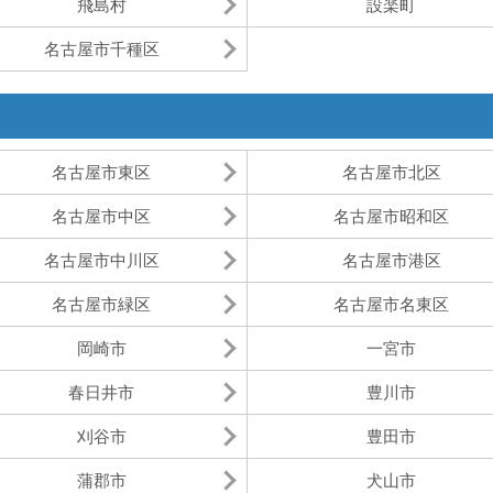
飛島村
設楽町
名古屋市千種区
名古屋市東区
名古屋市北区
名古屋市中区
名古屋市昭和区
名古屋市中川区
名古屋市港区
名古屋市緑区
名古屋市名東区
岡崎市
一宮市
春日井市
豊川市
刈谷市
豊田市
蒲郡市
犬山市