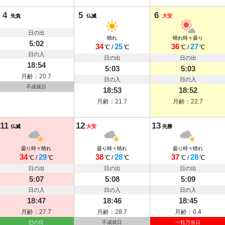
4
5
6
先負
仏滅
大安
日の出
晴れ
晴れ時々曇り
5:02
34
25
36
27
℃
/
℃
℃
/
℃
日の入
日の出
日の出
18:54
5:03
5:03
月齢：20.7
日の入
日の入
不成就日
18:53
18:52
月齢：21.7
月齢：22.7
11
12
13
仏滅
大安
先勝
曇り時々晴れ
曇り時々晴れ
曇り時々晴れ
34
29
38
28
37
28
℃
/
℃
℃
/
℃
℃
/
℃
日の出
日の出
日の出
5:07
5:08
5:09
日の入
日の入
日の入
18:47
18:46
18:45
月齢：27.7
月齢：28.7
月齢：0.4
巳の日
不成就日
一粒万倍日