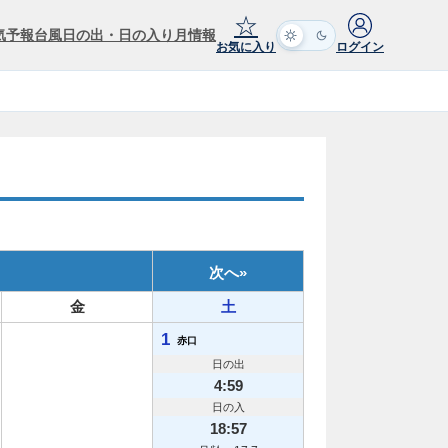
☆
気予報
台風
日の出・日の入り
月情報
お気に入り
ログイン
次へ
»
金
土
1
赤口
日の出
4:59
日の入
18:57