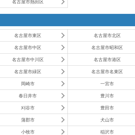
名古屋市熱田区
名古屋市東区
名古屋市北区
名古屋市中区
名古屋市昭和区
名古屋市中川区
名古屋市港区
名古屋市緑区
名古屋市名東区
岡崎市
一宮市
春日井市
豊川市
刈谷市
豊田市
蒲郡市
犬山市
小牧市
稲沢市