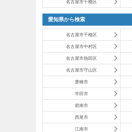
名古屋市千種区
愛知県から検索
名古屋市千種区
名古屋市中村区
名古屋市熱田区
名古屋市守山区
豊橋市
半田市
碧南市
西尾市
江南市