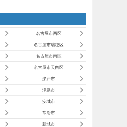
名古屋市西区
名古屋市瑞穂区
名古屋市南区
名古屋市天白区
瀬戸市
津島市
安城市
常滑市
新城市