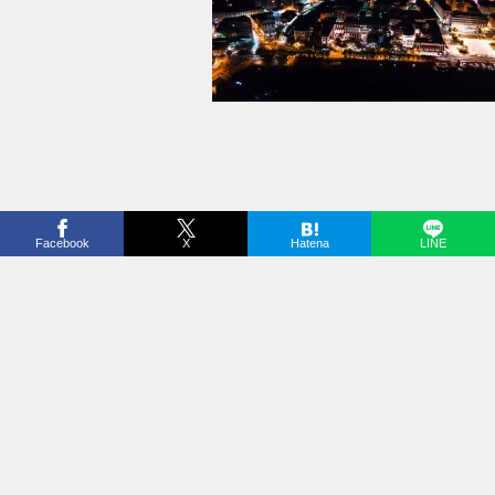
Loaded
:
34.94%
/
Unmute
Facebook
X
Hatena
LINE