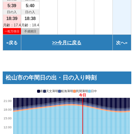
5:39
5:40
日の入
日の入
18:39
18:38
月齢：17.4
月齢：18.4
一粒万倍日
不成就日
«
戻る
>>今月に戻る
次へ
»
松山市の年間日の出・日の入り時刻
夜
天文薄明
航海薄明
民間薄明
日中