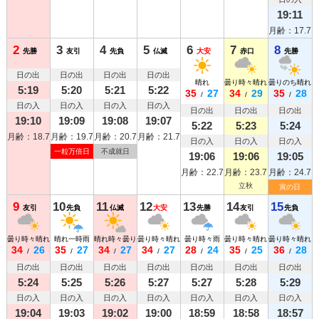
19:11
月齢：17.7
2
3
4
5
6
7
8
先勝
友引
先負
仏滅
大安
赤口
先勝
日の出
日の出
日の出
日の出
晴れ
曇り時々晴れ
曇りのち晴れ
5:19
5:20
5:21
5:22
35
27
34
29
35
28
/
/
/
日の入
日の入
日の入
日の入
日の出
日の出
日の出
19:10
19:09
19:08
19:07
5:22
5:23
5:24
月齢：18.7
月齢：19.7
月齢：20.7
月齢：21.7
日の入
日の入
日の入
一粒万倍日
不成就日
19:06
19:06
19:05
月齢：22.7
月齢：23.7
月齢：24.7
立秋
寅の日
9
10
11
12
13
14
15
友引
先負
仏滅
大安
先勝
友引
先負
曇り時々晴れ
晴れ一時雨
晴れ時々曇り
曇り時々晴れ
曇り時々雨
曇り時々晴れ
曇り時々晴れ
34
26
35
27
34
27
34
27
28
24
35
25
36
28
/
/
/
/
/
/
/
日の出
日の出
日の出
日の出
日の出
日の出
日の出
5:24
5:25
5:26
5:27
5:27
5:28
5:29
日の入
日の入
日の入
日の入
日の入
日の入
日の入
19:04
19:03
19:02
19:00
18:59
18:58
18:57