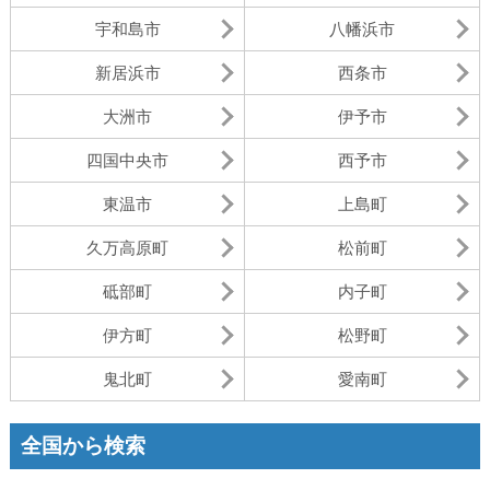
宇和島市
八幡浜市
新居浜市
西条市
大洲市
伊予市
四国中央市
西予市
東温市
上島町
久万高原町
松前町
砥部町
内子町
伊方町
松野町
鬼北町
愛南町
全国から検索