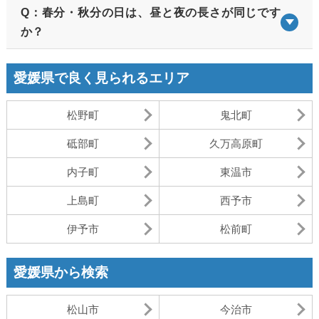
Q：春分・秋分の日は、昼と夜の長さが同じです
か？
愛媛県で良く見られるエリア
松野町
鬼北町
砥部町
久万高原町
内子町
東温市
上島町
西予市
伊予市
松前町
愛媛県から検索
松山市
今治市