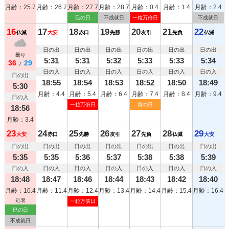
月齢：25.7
月齢：26.7
月齢：27.7
月齢：28.7
月齢：0.4
月齢：1.4
月齢：2.4
巳の日
不成就日
一粒万倍日
不成就日
16
17
18
19
20
21
22
仏滅
大安
赤口
先勝
友引
先負
仏滅
日の出
日の出
日の出
日の出
日の出
日の出
曇り
5:31
5:31
5:32
5:33
5:33
5:34
36
29
/
日の入
日の入
日の入
日の入
日の入
日の入
日の出
18:55
18:54
18:53
18:52
18:50
18:49
5:30
月齢：4.4
月齢：5.4
月齢：6.4
月齢：7.4
月齢：8.4
月齢：9.4
日の入
一粒万倍日
寅の日
18:56
月齢：3.4
23
24
25
26
27
28
29
大安
赤口
先勝
友引
先負
仏滅
大安
日の出
日の出
日の出
日の出
日の出
日の出
日の出
5:35
5:35
5:36
5:37
5:38
5:38
5:39
日の入
日の入
日の入
日の入
日の入
日の入
日の入
18:48
18:47
18:46
18:44
18:43
18:42
18:40
月齢：10.4
月齢：11.4
月齢：12.4
月齢：13.4
月齢：14.4
月齢：15.4
月齢：16.4
処暑
一粒万倍日
巳の日
不成就日