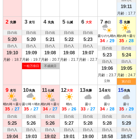
19:11
月齢：17.7
2
3
4
5
6
7
8
先勝
友引
先負
仏滅
大安
赤口
先勝
日の出
日の出
日の出
日の出
日の出
曇りのち晴れ
晴れ時々曇り
5:20
5:20
5:21
5:22
5:23
34
29
35
28
/
/
日の入
日の入
日の入
日の入
日の入
日の出
日の出
19:10
19:09
19:08
19:08
19:07
5:23
5:24
月齢：18.7
月齢：19.7
月齢：20.7
月齢：21.7
月齢：22.7
日の入
日の入
一粒万倍日
不成就日
19:06
19:05
月齢：23.7
月齢：24.7
立秋
寅の日
9
10
11
12
13
14
15
友引
先負
仏滅
大安
先勝
友引
先負
晴れ時々曇り
曇り時々晴れ
晴れ時々曇り
晴れ
曇り
曇り
曇り
35
27
35
27
34
27
35
26
33
27
34
28
35
29
/
/
/
/
/
/
/
日の出
日の出
日の出
日の出
日の出
日の出
日の出
5:25
5:26
5:26
5:27
5:28
5:28
5:29
日の入
日の入
日の入
日の入
日の入
日の入
日の入
19:04
19:03
19:02
19:01
19:00
18:58
18:57