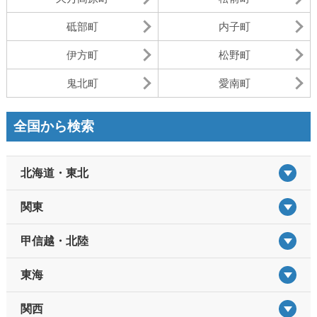
砥部町
内子町
伊方町
松野町
鬼北町
愛南町
全国から検索
北海道・東北
関東
甲信越・北陸
東海
関西