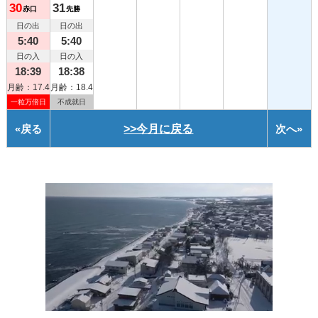
30
31
赤口
先勝
日の出
日の出
5:40
5:40
日の入
日の入
18:39
18:38
月齢：17.4
月齢：18.4
一粒万倍日
不成就日
«
戻る
>>今月に戻る
次へ
»