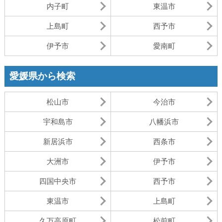
内子町
東温市
上島町
西予市
伊予市
愛南町
愛媛県から検索
松山市
今治市
宇和島市
八幡浜市
新居浜市
西条市
大洲市
伊予市
四国中央市
西予市
東温市
上島町
久万高原町
松前町