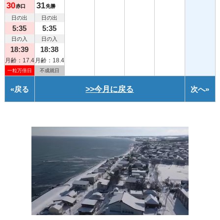
30
31
赤口
先勝
日の出
日の出
5:35
5:35
日の入
日の入
18:39
18:38
月齢：17.4
月齢：18.4
一粒万倍日
不成就日
«
戻る
>>今月に戻る
次へ
»