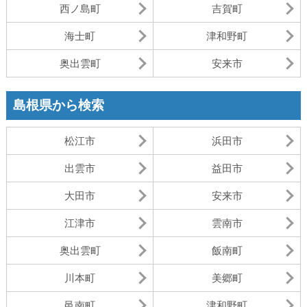
西ノ島町
吉賀町
海士町
津和野町
奥出雲町
安来市
島根県から検索
松江市
浜田市
出雲市
益田市
大田市
安来市
江津市
雲南市
奥出雲町
飯南町
川本町
美郷町
邑南町
津和野町