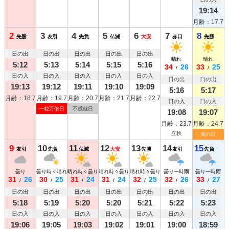
19:14
月齢：17.7
2
3
4
5
6
7
8
先勝
友引
先負
仏滅
大安
赤口
先勝
日の出
日の出
日の出
日の出
日の出
晴れ
晴れ
5:12
5:13
5:14
5:15
5:16
34
26
33
25
/
/
日の入
日の入
日の入
日の入
日の入
日の出
日の出
19:13
19:12
19:11
19:10
19:09
5:16
5:17
月齢：18.7
月齢：19.7
月齢：20.7
月齢：21.7
月齢：22.7
日の入
日の入
一粒万倍日
不成就日
19:08
19:07
月齢：23.7
月齢：24.7
立秋
寅の日
9
10
11
12
13
14
15
友引
先負
仏滅
大安
先勝
友引
先負
曇り
曇り時々晴れ
晴れ時々曇り
晴れ時々曇り
晴れ時々曇り
曇り一時雨
曇り一時雨
31
26
30
25
31
24
31
24
32
25
32
26
33
27
/
/
/
/
/
/
/
日の出
日の出
日の出
日の出
日の出
日の出
日の出
5:18
5:19
5:20
5:20
5:21
5:22
5:23
日の入
日の入
日の入
日の入
日の入
日の入
日の入
19:06
19:05
19:03
19:02
19:01
19:00
18:59