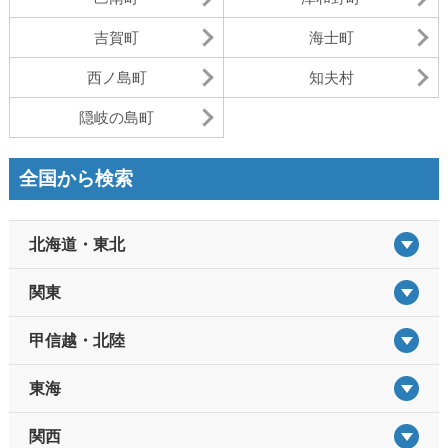
吉賀町
海士町
西ノ島町
知夫村
隠岐の島町
全国から検索
北海道・東北
関東
甲信越・北陸
東海
関西