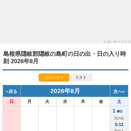
スポンサーリンク
島根県隠岐郡隠岐の島町の日の出・日の入り時
刻 2026年8月
カレンダー
リスト
2026年8月
«
戻る
次へ
»
日
月
火
水
木
金
土
1
赤口
日の出
5:12
日の入