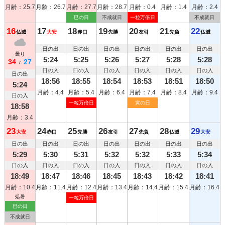
月齢：25.7
月齢：26.7
月齢：27.7
月齢：28.7
月齢：0.4
月齢：1.4
月齢：2.4
巳の日
不成就日
一粒万倍日
不成就日
16
17
18
19
20
21
22
仏滅
大安
赤口
先勝
友引
先負
仏滅
日の出
日の出
日の出
日の出
日の出
日の出
曇り
5:24
5:25
5:26
5:27
5:28
5:28
34
27
/
日の入
日の入
日の入
日の入
日の入
日の入
日の出
18:56
18:55
18:54
18:53
18:51
18:50
5:24
月齢：4.4
月齢：5.4
月齢：6.4
月齢：7.4
月齢：8.4
月齢：9.4
日の入
一粒万倍日
寅の日
18:58
月齢：3.4
23
24
25
26
27
28
29
大安
赤口
先勝
友引
先負
仏滅
大安
日の出
日の出
日の出
日の出
日の出
日の出
日の出
5:29
5:30
5:31
5:32
5:32
5:33
5:34
日の入
日の入
日の入
日の入
日の入
日の入
日の入
18:49
18:47
18:46
18:45
18:43
18:42
18:41
月齢：10.4
月齢：11.4
月齢：12.4
月齢：13.4
月齢：14.4
月齢：15.4
月齢：16.4
処暑
一粒万倍日
巳の日
不成就日