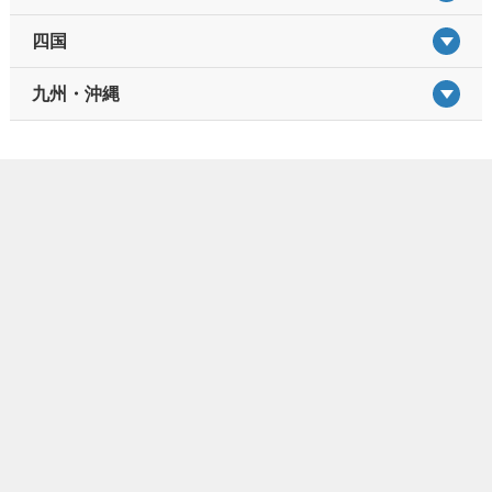
四国
九州・沖縄