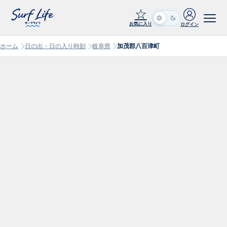
☆
お気に入り
ログイン
ホーム
日の出・日の入り時刻
岐阜県
加茂郡八百津町