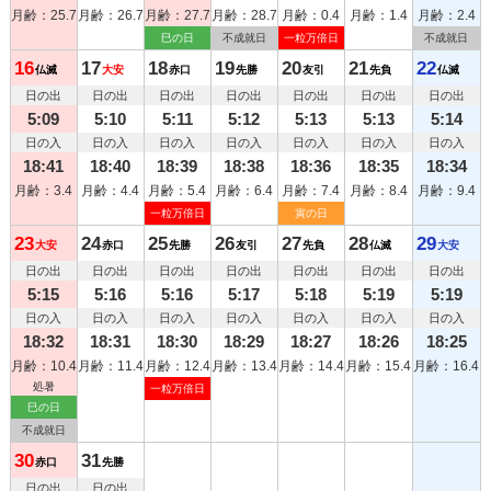
月齢：25.7
月齢：26.7
月齢：27.7
月齢：28.7
月齢：0.4
月齢：1.4
月齢：2.4
巳の日
不成就日
一粒万倍日
不成就日
16
17
18
19
20
21
22
仏滅
大安
赤口
先勝
友引
先負
仏滅
日の出
日の出
日の出
日の出
日の出
日の出
日の出
5:09
5:10
5:11
5:12
5:13
5:13
5:14
日の入
日の入
日の入
日の入
日の入
日の入
日の入
18:41
18:40
18:39
18:38
18:36
18:35
18:34
月齢：3.4
月齢：4.4
月齢：5.4
月齢：6.4
月齢：7.4
月齢：8.4
月齢：9.4
一粒万倍日
寅の日
23
24
25
26
27
28
29
大安
赤口
先勝
友引
先負
仏滅
大安
日の出
日の出
日の出
日の出
日の出
日の出
日の出
5:15
5:16
5:16
5:17
5:18
5:19
5:19
日の入
日の入
日の入
日の入
日の入
日の入
日の入
18:32
18:31
18:30
18:29
18:27
18:26
18:25
月齢：10.4
月齢：11.4
月齢：12.4
月齢：13.4
月齢：14.4
月齢：15.4
月齢：16.4
処暑
一粒万倍日
巳の日
不成就日
30
31
赤口
先勝
日の出
日の出