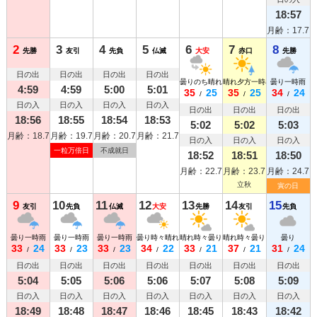
18:57
月齢：17.7
2
3
4
5
6
7
8
先勝
友引
先負
仏滅
大安
赤口
先勝
日の出
日の出
日の出
日の出
曇りのち晴れ
晴れ夕方一時小雨
曇り一時雨
4:59
4:59
5:00
5:01
35
25
35
25
34
24
/
/
/
日の入
日の入
日の入
日の入
日の出
日の出
日の出
18:56
18:55
18:54
18:53
5:02
5:02
5:03
月齢：18.7
月齢：19.7
月齢：20.7
月齢：21.7
日の入
日の入
日の入
一粒万倍日
不成就日
18:52
18:51
18:50
月齢：22.7
月齢：23.7
月齢：24.7
立秋
寅の日
9
10
11
12
13
14
15
友引
先負
仏滅
大安
先勝
友引
先負
曇り一時雨
曇り一時雨
曇り一時雨
曇り時々晴れ
晴れ時々曇り
晴れ時々曇り
曇り
33
24
33
23
33
23
34
22
33
21
37
21
31
24
/
/
/
/
/
/
/
日の出
日の出
日の出
日の出
日の出
日の出
日の出
5:04
5:05
5:06
5:06
5:07
5:08
5:09
日の入
日の入
日の入
日の入
日の入
日の入
日の入
18:49
18:48
18:47
18:46
18:45
18:43
18:42