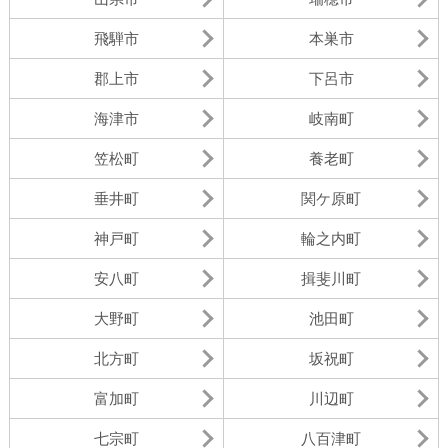
飛騨市
本巣市
郡上市
下呂市
海津市
岐南町
笠松町
養老町
垂井町
関ケ原町
神戸町
輪之内町
安八町
揖斐川町
大野町
池田町
北方町
坂祝町
富加町
川辺町
七宗町
八百津町