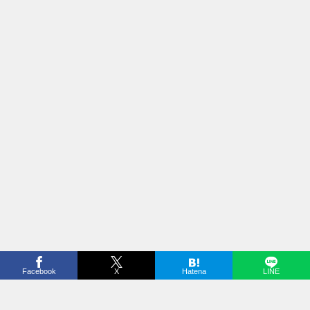
Facebook
X
Hatena
LINE