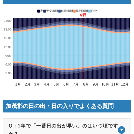
夜
天文薄明
航海薄明
民間薄明
日中
加茂郡の日の出・日の入りでよくある質問
Q：1年で「一番日の出が早い」のはいつ頃です
か？