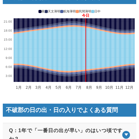
夜
天文薄明
航海薄明
民間薄明
日中
不破郡の日の出・日の入りでよくある質問
Q：1年で「一番日の出が早い」のはいつ頃です
か？