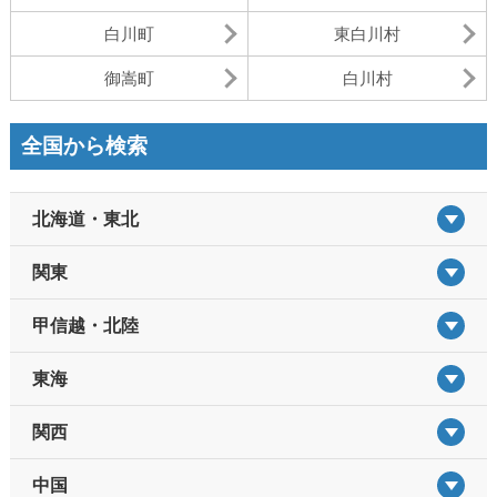
白川町
東白川村
御嵩町
白川村
全国から検索
北海道・東北
関東
甲信越・北陸
東海
関西
中国