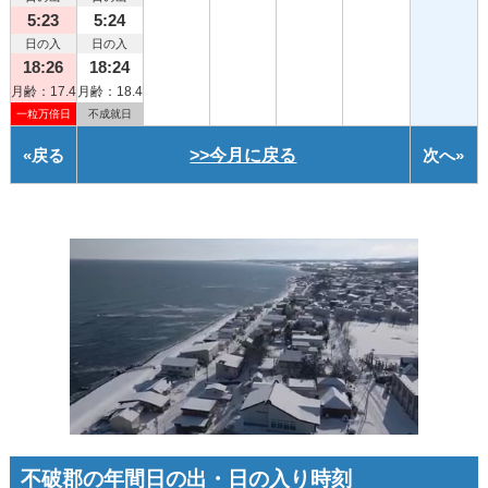
5:23
5:24
日の入
日の入
18:26
18:24
月齢：17.4
月齢：18.4
一粒万倍日
不成就日
«
戻る
>>今月に戻る
次へ
»
不破郡の年間日の出・日の入り時刻