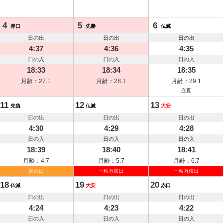
4
5
6
赤口
先勝
仏滅
日の出
日の出
日の出
4:37
4:36
4:35
日の入
日の入
日の入
18:33
18:34
18:35
月齢：27.1
月齢：28.1
月齢：29.1
立夏
11
12
13
先負
仏滅
大安
日の出
日の出
日の出
4:30
4:29
4:28
日の入
日の入
日の入
18:39
18:40
18:41
月齢：4.7
月齢：5.7
月齢：6.7
寅の日
一粒万倍日
一粒万倍日
18
19
20
仏滅
大安
赤口
日の出
日の出
日の出
4:24
4:23
4:22
日の入
日の入
日の入