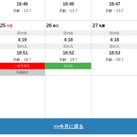
18:46
18:46
18:47
月齢：11.7
月齢：12.7
月齢：13.7
25
26
27
大安
赤口
先勝
日の出
日の出
日の出
4:19
4:18
4:18
日の入
日の入
日の入
18:51
18:52
18:53
月齢：18.7
月齢：19.7
月齢：20.7
一粒万倍日
巳の日
不成就日
>>今月に戻る