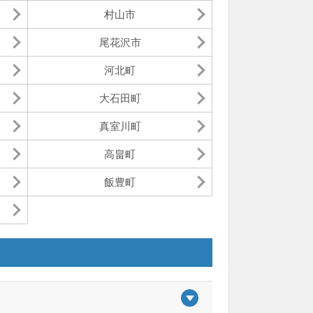
村山市
尾花沢市
河北町
大石田町
真室川町
高畠町
飯豊町