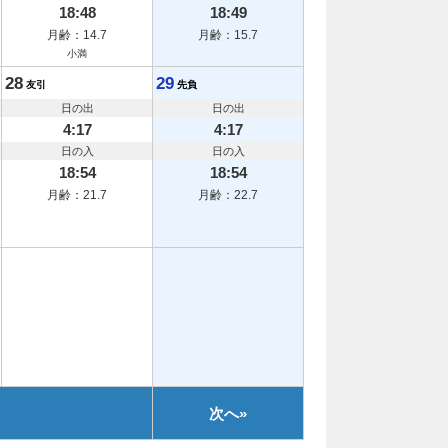
18:48
18:49
月齢：14.7
月齢：15.7
小満
28
29
友引
先負
日の出
日の出
4:17
4:17
日の入
日の入
18:54
18:54
月齢：21.7
月齢：22.7
次へ
»