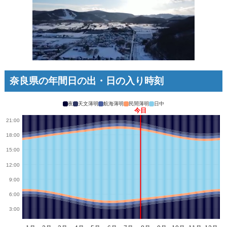
奈良県の年間日の出・日の入り時刻
夜
天文薄明
航海薄明
民間薄明
日中