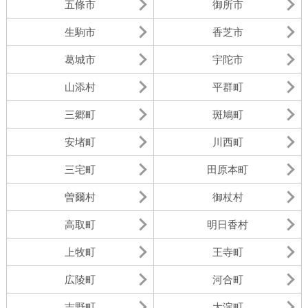
五條市
御所市
生駒市
香芝市
葛城市
宇陀市
山添村
平群町
三郷町
斑鳩町
安堵町
川西町
三宅町
田原本町
曽爾村
御杖村
高取町
明日香村
上牧町
王寺町
広陵町
河合町
吉野町
大淀町