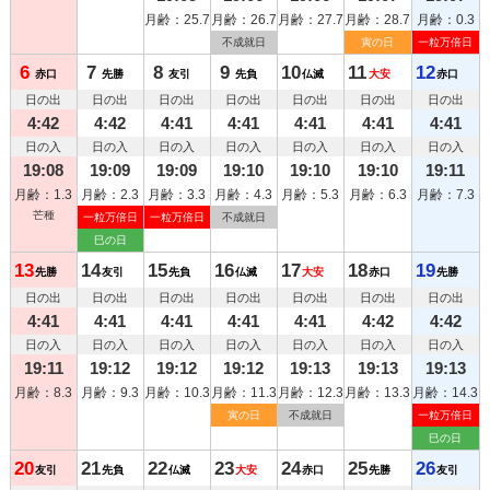
月齢：25.7
月齢：26.7
月齢：27.7
月齢：28.7
月齢：0.3
不成就日
寅の日
一粒万倍日
6
7
8
9
10
11
12
赤口
先勝
友引
先負
仏滅
大安
赤口
日の出
日の出
日の出
日の出
日の出
日の出
日の出
4:42
4:42
4:41
4:41
4:41
4:41
4:41
日の入
日の入
日の入
日の入
日の入
日の入
日の入
19:08
19:09
19:09
19:10
19:10
19:10
19:11
月齢：1.3
月齢：2.3
月齢：3.3
月齢：4.3
月齢：5.3
月齢：6.3
月齢：7.3
芒種
一粒万倍日
一粒万倍日
不成就日
巳の日
13
14
15
16
17
18
19
先勝
友引
先負
仏滅
大安
赤口
先勝
日の出
日の出
日の出
日の出
日の出
日の出
日の出
4:41
4:41
4:41
4:41
4:41
4:42
4:42
日の入
日の入
日の入
日の入
日の入
日の入
日の入
19:11
19:12
19:12
19:12
19:13
19:13
19:13
月齢：8.3
月齢：9.3
月齢：10.3
月齢：11.3
月齢：12.3
月齢：13.3
月齢：14.3
寅の日
不成就日
一粒万倍日
巳の日
20
21
22
23
24
25
26
友引
先負
仏滅
大安
赤口
先勝
友引