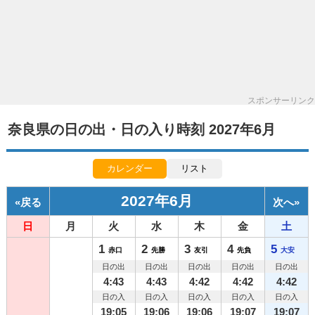
スポンサーリンク
奈良県の日の出・日の入り時刻 2027年6月
カレンダー
リスト
2027年6月
«
戻る
次へ
»
日
月
火
水
木
金
土
1
2
3
4
5
赤口
先勝
友引
先負
大安
日の出
日の出
日の出
日の出
日の出
4:43
4:43
4:42
4:42
4:42
日の入
日の入
日の入
日の入
日の入
19:05
19:06
19:06
19:07
19:07