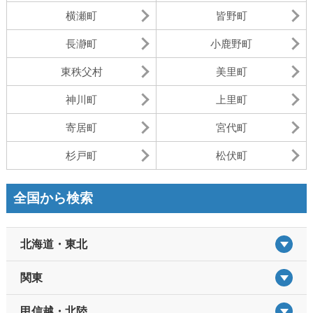
横瀬町
皆野町
長瀞町
小鹿野町
東秩父村
美里町
神川町
上里町
寄居町
宮代町
杉戸町
松伏町
全国から検索
北海道・東北
関東
甲信越・北陸