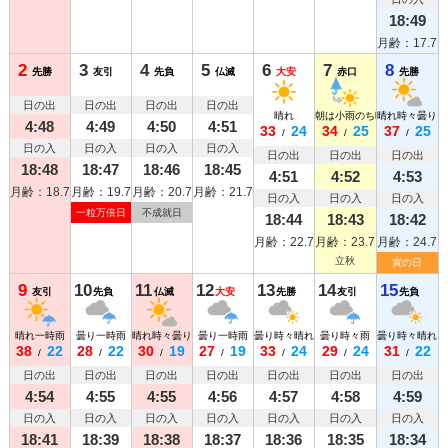
18:49
月齢：17.7
2
3
4
5
6
7
8
先勝
友引
先負
仏滅
大安
赤口
先勝
日の出
日の出
日の出
日の出
晴れ
朝は小雨のち晴れ
晴れ時々曇り
4:48
4:49
4:50
4:51
33
24
34
25
37
25
/
/
/
日の入
日の入
日の入
日の入
日の出
日の出
日の出
18:48
18:47
18:46
18:45
4:51
4:52
4:53
月齢：18.7
月齢：19.7
月齢：20.7
月齢：21.7
日の入
日の入
日の入
一粒万倍日
不成就日
18:44
18:43
18:42
月齢：22.7
月齢：23.7
月齢：24.7
立秋
寅の日
9
10
11
12
13
14
15
友引
先負
仏滅
大安
先勝
友引
先負
晴れ一時雨
曇り一時雨
晴れ時々曇り
曇り一時雨
曇り時々晴れ
曇り時々雨
曇り時々晴れ
38
22
28
22
30
19
27
19
33
24
29
24
31
22
/
/
/
/
/
/
/
日の出
日の出
日の出
日の出
日の出
日の出
日の出
4:54
4:55
4:55
4:56
4:57
4:58
4:59
日の入
日の入
日の入
日の入
日の入
日の入
日の入
18:41
18:39
18:38
18:37
18:36
18:35
18:34