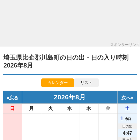
スポンサーリンク
埼玉県比企郡川島町の日の出・日の入り時刻
2026年8月
カレンダー
リスト
2026年8月
«
戻る
次へ
»
日
月
火
水
木
金
土
1
赤口
日の出
4:47
日の入