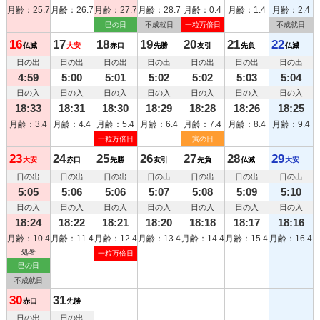
月齢：25.7
月齢：26.7
月齢：27.7
月齢：28.7
月齢：0.4
月齢：1.4
月齢：2.4
巳の日
不成就日
一粒万倍日
不成就日
16
17
18
19
20
21
22
仏滅
大安
赤口
先勝
友引
先負
仏滅
日の出
日の出
日の出
日の出
日の出
日の出
日の出
4:59
5:00
5:01
5:02
5:02
5:03
5:04
日の入
日の入
日の入
日の入
日の入
日の入
日の入
18:33
18:31
18:30
18:29
18:28
18:26
18:25
月齢：3.4
月齢：4.4
月齢：5.4
月齢：6.4
月齢：7.4
月齢：8.4
月齢：9.4
一粒万倍日
寅の日
23
24
25
26
27
28
29
大安
赤口
先勝
友引
先負
仏滅
大安
日の出
日の出
日の出
日の出
日の出
日の出
日の出
5:05
5:06
5:06
5:07
5:08
5:09
5:10
日の入
日の入
日の入
日の入
日の入
日の入
日の入
18:24
18:22
18:21
18:20
18:18
18:17
18:16
月齢：10.4
月齢：11.4
月齢：12.4
月齢：13.4
月齢：14.4
月齢：15.4
月齢：16.4
処暑
一粒万倍日
巳の日
不成就日
30
31
赤口
先勝
日の出
日の出