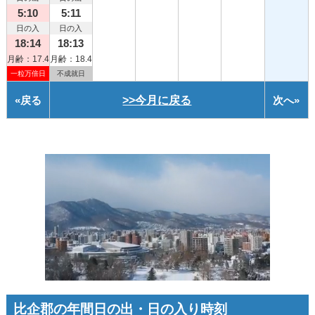
5:10
5:11
日の入
日の入
18:14
18:13
月齢：17.4
月齢：18.4
一粒万倍日
不成就日
«
戻る
>>今月に戻る
次へ
»
比企郡の年間日の出・日の入り時刻