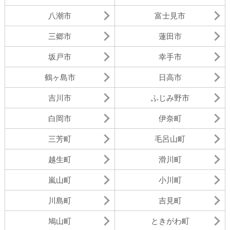
八潮市
富士見市
三郷市
蓮田市
坂戸市
幸手市
鶴ヶ島市
日高市
吉川市
ふじみ野市
白岡市
伊奈町
三芳町
毛呂山町
越生町
滑川町
嵐山町
小川町
川島町
吉見町
鳩山町
ときがわ町