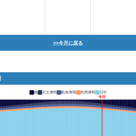
>>今月に戻る
刻
夜
天文薄明
航海薄明
民間薄明
日中