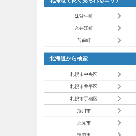
北海道で良く見られるエリア
妹背牛町
奈井江町
苫前町
北海道から検索
札幌市中央区
札幌市豊平区
札幌市手稲区
旭川市
北見市
留萌市