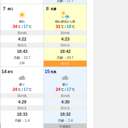
月齢：17.7
7
8
赤口
先勝
晴れ
晴れ昼頃から雨
34
17
31
18
℃
/
℃
℃
/
℃
日の出
日の出
4:22
4:23
日の入
日の入
18:43
18:42
月齢：23.7
月齢：24.7
立秋
寅の日
14
15
友引
先負
曇り
曇り
24
17
24
17
℃
/
℃
℃
/
℃
日の出
日の出
4:29
4:30
日の入
日の入
18:33
18:32
月齢：1.4
月齢：2.4
不成就日