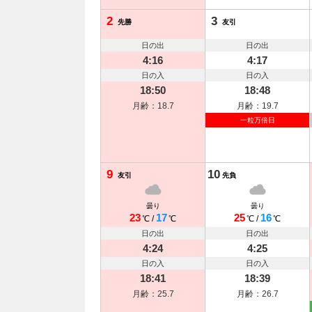
2
3
先勝
友引
日の出
日の出
4:16
4:17
日の入
日の入
18:50
18:48
月齢：18.7
月齢：19.7
一粒万倍日
9
10
友引
先負
曇り
曇り
23
17
25
16
℃
/
℃
℃
/
℃
日の出
日の出
4:24
4:25
日の入
日の入
18:41
18:39
月齢：25.7
月齢：26.7