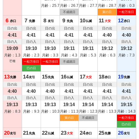
月齢：25.7
月齢：26.7
月齢：27.7
月齢：28.7
月齢：0.3
不成就日
寅の日
一粒万倍日
6
7
8
9
10
11
12
赤口
先勝
友引
先負
仏滅
大安
赤口
日の出
日の出
日の出
日の出
日の出
日の出
日の出
4:41
4:41
4:41
4:41
4:41
4:40
4:40
日の入
日の入
日の入
日の入
日の入
日の入
日の入
19:09
19:10
19:10
19:11
19:11
19:12
19:12
月齢：1.3
月齢：2.3
月齢：3.3
月齢：4.3
月齢：5.3
月齢：6.3
月齢：7.3
芒種
一粒万倍日
一粒万倍日
不成就日
巳の日
13
14
15
16
17
18
19
先勝
友引
先負
仏滅
大安
赤口
先勝
日の出
日の出
日の出
日の出
日の出
日の出
日の出
4:40
4:40
4:40
4:41
4:41
4:41
4:41
日の入
日の入
日の入
日の入
日の入
日の入
日の入
19:13
19:13
19:13
19:14
19:14
19:14
19:15
月齢：8.3
月齢：9.3
月齢：10.3
月齢：11.3
月齢：12.3
月齢：13.3
月齢：14.3
寅の日
不成就日
一粒万倍日
巳の日
20
21
22
23
24
25
26
友引
先負
仏滅
大安
赤口
先勝
友引