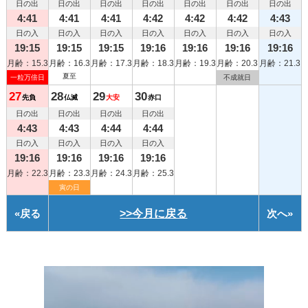
日の出
日の出
日の出
日の出
日の出
日の出
日の出
4:41
4:41
4:41
4:42
4:42
4:42
4:43
日の入
日の入
日の入
日の入
日の入
日の入
日の入
19:15
19:15
19:15
19:16
19:16
19:16
19:16
月齢：15.3
月齢：16.3
月齢：17.3
月齢：18.3
月齢：19.3
月齢：20.3
月齢：21.3
夏至
一粒万倍日
不成就日
27
28
29
30
先負
仏滅
大安
赤口
日の出
日の出
日の出
日の出
4:43
4:43
4:44
4:44
日の入
日の入
日の入
日の入
19:16
19:16
19:16
19:16
月齢：22.3
月齢：23.3
月齢：24.3
月齢：25.3
寅の日
«
戻る
>>今月に戻る
次へ
»