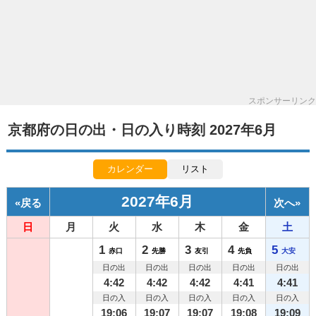
スポンサーリンク
京都府の日の出・日の入り時刻 2027年6月
カレンダー
リスト
2027年6月
«
戻る
次へ
»
日
月
火
水
木
金
土
1
2
3
4
5
赤口
先勝
友引
先負
大安
日の出
日の出
日の出
日の出
日の出
4:42
4:42
4:42
4:41
4:41
日の入
日の入
日の入
日の入
日の入
19:06
19:07
19:07
19:08
19:09