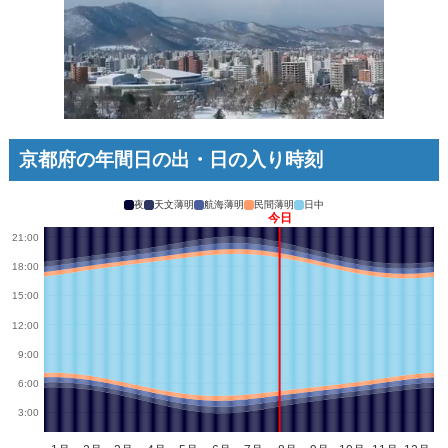
京都府の年間日の出・日の入り時刻
夜
天文薄明
航海薄明
民間薄明
日中