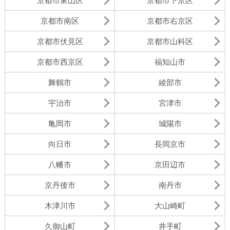
京都市東山区
京都市下京区
京都市南区
京都市右京区
京都市伏見区
京都市山科区
京都市西京区
福知山市
舞鶴市
綾部市
宇治市
宮津市
亀岡市
城陽市
向日市
長岡京市
八幡市
京田辺市
京丹後市
南丹市
木津川市
大山崎町
久御山町
井手町