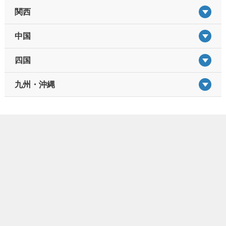
関西
中国
四国
九州・沖縄