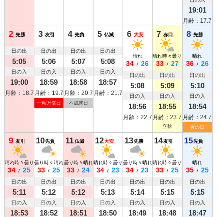
19:01
月齢：17.7
2
3
4
5
6
7
8
先勝
友引
先負
仏滅
大安
赤口
先勝
日の出
日の出
日の出
日の出
晴れ
晴れ時々曇り
晴れ
5:05
5:06
5:07
5:08
34
26
33
27
36
26
/
/
/
日の入
日の入
日の入
日の入
日の出
日の出
日の出
19:00
18:59
18:58
18:57
5:08
5:09
5:10
月齢：18.7
月齢：19.7
月齢：20.7
月齢：21.7
日の入
日の入
日の入
一粒万倍日
不成就日
18:56
18:55
18:54
月齢：22.7
月齢：23.7
月齢：24.7
立秋
寅の日
9
10
11
12
13
14
15
友引
先負
仏滅
大安
先勝
友引
先負
晴れ時々曇り
曇り時々晴れ
曇り時々晴れ
晴れ時々曇り
曇り時々晴れ
晴れ時々曇り
晴れ
34
25
33
25
33
24
34
23
34
23
33
25
35
25
/
/
/
/
/
/
/
日の出
日の出
日の出
日の出
日の出
日の出
日の出
5:11
5:12
5:12
5:13
5:14
5:15
5:15
日の入
日の入
日の入
日の入
日の入
日の入
日の入
18:53
18:52
18:51
18:50
18:49
18:48
18:47