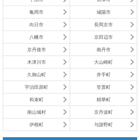
亀岡市
城陽市
向日市
長岡京市
八幡市
京田辺市
京丹後市
南丹市
木津川市
大山崎町
久御山町
井手町
宇治田原町
笠置町
和束町
精華町
南山城村
京丹波町
伊根町
与謝野町