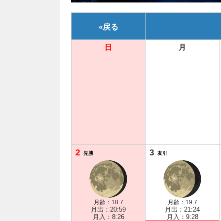
«
戻る
日
月
2
3
先勝
友引
月齢：18.7
月齢：19.7
月出：20:59
月出：21:24
月入：8:26
月入：9:28