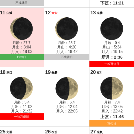
下弦：11:21
不成就日
11
12
13
仏滅
大安
先勝
月齢：27.7
月齢：28.7
月齢：0.4
月出：3:04
月出：4:20
月出：5:34
月入：18:03
月入：18:42
月入：19:15
新月：2:36
巳の日
不成就日
一粒万倍日
18
19
20
赤口
先勝
友引
月齢：5.4
月齢：6.4
月齢：7.4
月出：11:02
月出：12:04
月出：13:05
月入：21:32
月入：22:05
月入：22:42
上弦：11:46
一粒万倍日
寅の日
25
26
27
先勝
友引
先負