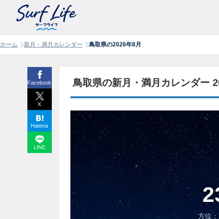
ホーム
新月・満月カレンダー
鳥取県の2026年8月
鳥取県の新月・満月カレンダー 20
Facebook
X
Hatena
LINE
2
方位：