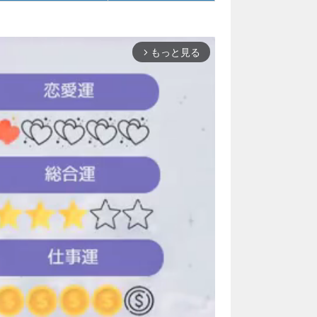
もっと見る
arrow_forward_ios