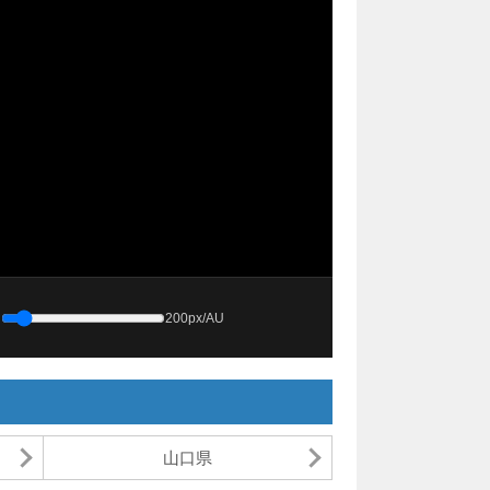
:
200
px/AU
山口県