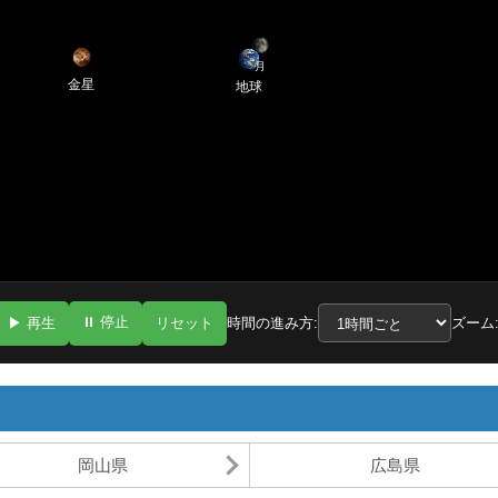
⏸ 停止
▶ 再生
リセット
時間の進み方:
ズーム
岡山県
広島県