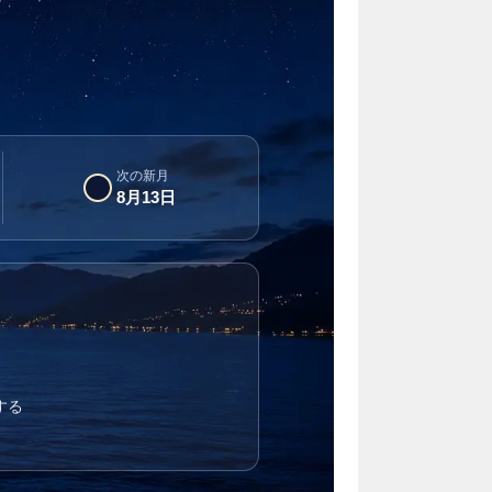
次の新月
8月13日
ト
る
する