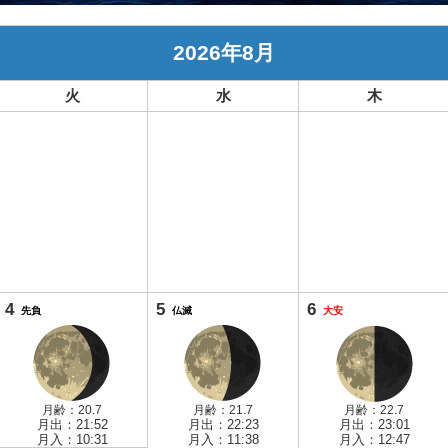
2026年8月
火
水
木
4
5
6
先負
仏滅
大安
月齢：20.7
月齢：21.7
月齢：22.7
月出：21:52
月出：22:23
月出：23:01
月入：10:31
月入：11:38
月入：12:47