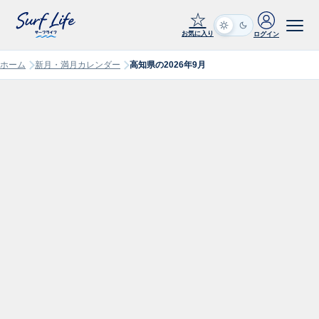
☆
お気に入り
ログイン
ホーム
新月・満月カレンダー
高知県の2026年9月