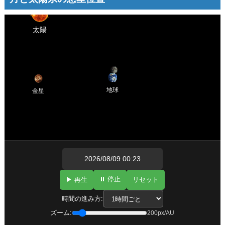
2026/08/09 00:23
⏸ 停止
▶ 再生
リセット
時間の進み方:
ズーム:
200
px/AU