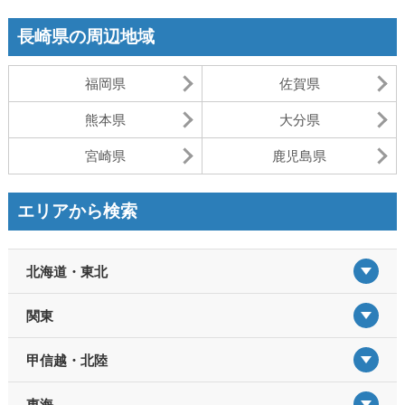
長崎県の周辺地域
福岡県
佐賀県
熊本県
大分県
宮崎県
鹿児島県
エリアから検索
北海道・東北
関東
甲信越・北陸
東海