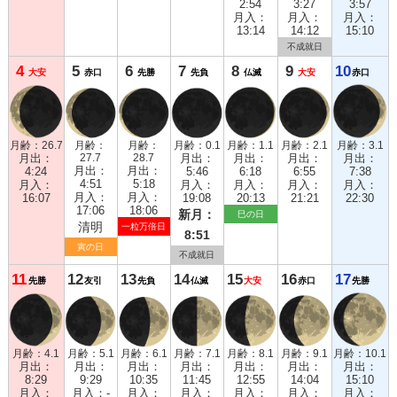
2:54
3:27
3:57
月入：
月入：
月入：
13:14
14:12
15:10
不成就日
4
5
6
7
8
9
10
大安
赤口
先勝
先負
仏滅
大安
赤口
月齢：26.7
月齢：
月齢：
月齢：0.1
月齢：1.1
月齢：2.1
月齢：3.1
月出：
27.7
28.7
月出：
月出：
月出：
月出：
月出：
月出：
4:24
5:46
6:18
6:55
7:38
4:51
5:18
月入：
月入：
月入：
月入：
月入：
月入：
月入：
16:07
19:08
20:13
21:21
22:30
17:06
18:06
新月：
巳の日
清明
一粒万倍日
8:51
寅の日
不成就日
11
12
13
14
15
16
17
先勝
友引
先負
仏滅
大安
赤口
先勝
月齢：4.1
月齢：5.1
月齢：6.1
月齢：7.1
月齢：8.1
月齢：9.1
月齢：10.1
月出：
月出：
月出：
月出：
月出：
月出：
月出：
8:29
9:29
10:35
11:45
12:55
14:04
15:10
月入：
月入：-
月入：
月入：
月入：
月入：
月入：