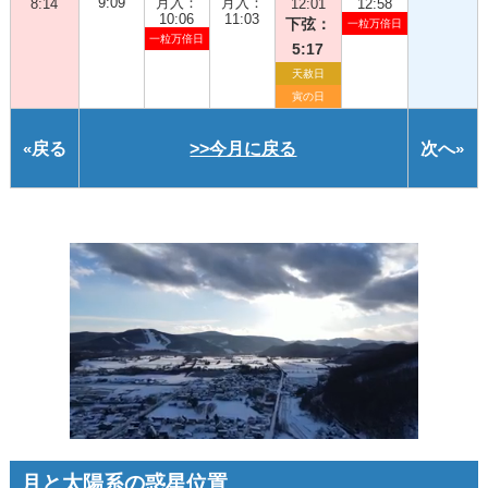
9:09
月入：
月入：
8:14
12:01
12:58
10:06
11:03
下弦：
一粒万倍日
一粒万倍日
5:17
天赦日
寅の日
«
戻る
>>今月に戻る
次へ
»
月と太陽系の惑星位置