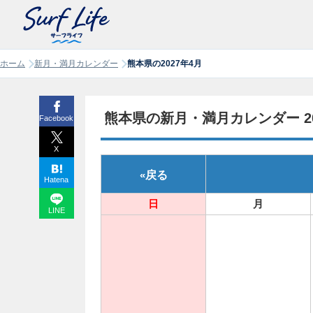
ホーム
新月・満月カレンダー
熊本県の2027年4月
熊本県の新月・満月カレンダー 20
Facebook
X
«
戻る
Hatena
日
月
LINE