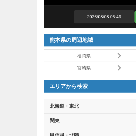
2026/08/08 05:46
熊本県の周辺地域
福岡県
宮崎県
エリアから検索
北海道・東北
関東
甲信越・北陸