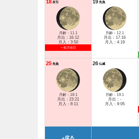
18
19
友引
先負
月齢：11.1
月齢：12.1
月出：16:12
月出：17:16
月入：3:50
月入：4:19
一粒万倍日
25
26
先負
仏滅
月齢：18.1
月齢：19.1
月出：23:21
月出：-
月入：8:11
月入：9:05
«
戻る