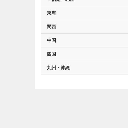
東海
関西
中国
四国
九州・沖縄