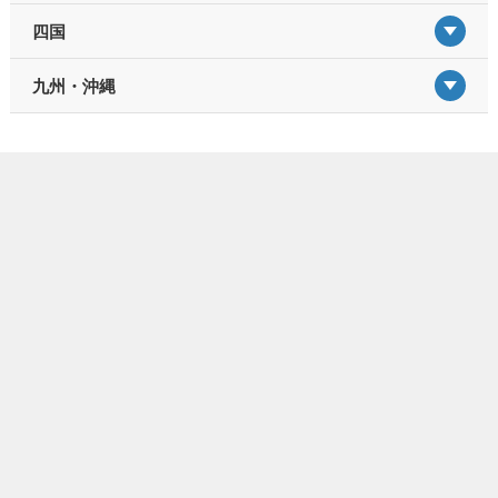
四国
九州・沖縄