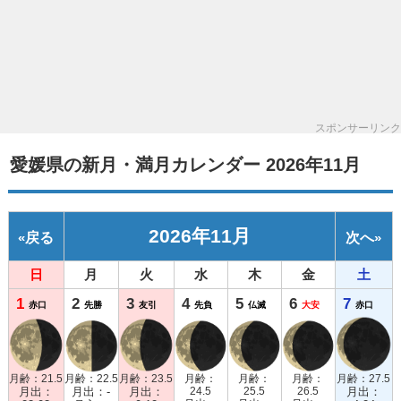
スポンサーリンク
愛媛県の新月・満月カレンダー 2026年11月
2026年11月
«
戻る
次へ
»
日
月
火
水
木
金
土
1
2
3
4
5
6
7
赤口
先勝
友引
先負
仏滅
大安
赤口
月齢：21.5
月齢：22.5
月齢：23.5
月齢：
月齢：
月齢：
月齢：27.5
月出：
月出：-
月出：
24.5
25.5
26.5
月出：