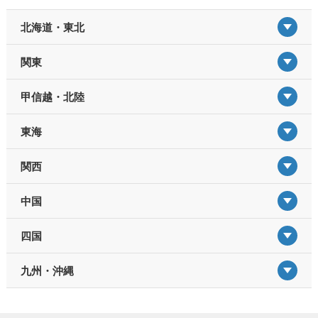
北海道・東北
関東
甲信越・北陸
東海
関西
中国
四国
九州・沖縄