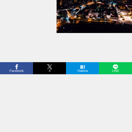
Loaded
:
34.95%
/
Unmute
Facebook
X
Hatena
LINE