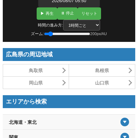
2026/08/07 05:50
⏸ 停止
▶ 再生
リセット
時間の進み方:
ズーム:
200
px/AU
広島県の周辺地域
鳥取県
島根県
岡山県
山口県
エリアから検索
北海道・東北
関東