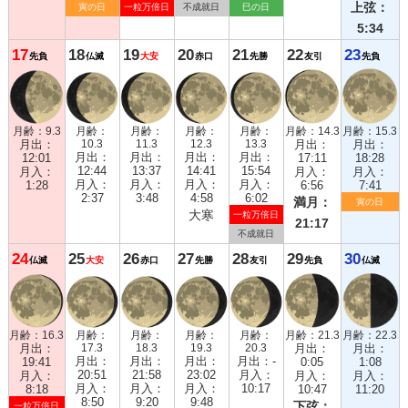
上弦：
寅の日
一粒万倍日
不成就日
巳の日
5:34
17
18
19
20
21
22
23
先負
仏滅
大安
赤口
先勝
友引
先負
月齢：9.3
月齢：
月齢：
月齢：
月齢：
月齢：14.3
月齢：15.3
月出：
10.3
11.3
12.3
13.3
月出：
月出：
月出：
月出：
月出：
月出：
12:01
17:11
18:28
12:44
13:37
14:41
15:54
月入：
月入：
月入：
月入：
月入：
月入：
月入：
1:28
6:56
7:41
2:37
3:48
4:58
6:02
満月：
寅の日
大寒
一粒万倍日
21:17
不成就日
24
25
26
27
28
29
30
仏滅
大安
赤口
先勝
友引
先負
仏滅
月齢：16.3
月齢：
月齢：
月齢：
月齢：
月齢：21.3
月齢：22.3
月出：
17.3
18.3
19.3
20.3
月出：
月出：
月出：
月出：
月出：
月出：-
19:41
0:05
1:08
20:51
21:58
23:02
月入：
月入：
月入：
月入：
月入：
月入：
月入：
10:17
8:18
10:47
11:20
8:50
9:20
9:48
下弦：
一粒万倍日