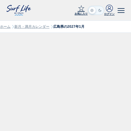
☆
お気に入り
ログイン
ホーム
新月・満月カレンダー
広島県の2027年1月