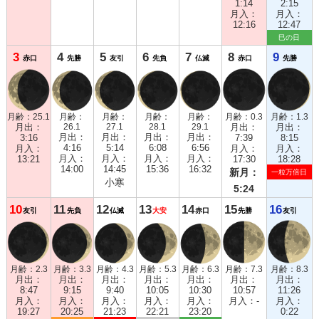
1:14
2:15
月入：
月入：
12:16
12:47
巳の日
3
4
5
6
7
8
9
赤口
先勝
友引
先負
仏滅
赤口
先勝
月齢：25.1
月齢：
月齢：
月齢：
月齢：
月齢：0.3
月齢：1.3
月出：
26.1
27.1
28.1
29.1
月出：
月出：
月出：
月出：
月出：
月出：
3:16
7:39
8:15
4:16
5:14
6:08
6:56
月入：
月入：
月入：
月入：
月入：
月入：
月入：
13:21
17:30
18:28
14:00
14:45
15:36
16:32
新月：
一粒万倍日
小寒
5:24
10
11
12
13
14
15
16
友引
先負
仏滅
大安
赤口
先勝
友引
月齢：2.3
月齢：3.3
月齢：4.3
月齢：5.3
月齢：6.3
月齢：7.3
月齢：8.3
月出：
月出：
月出：
月出：
月出：
月出：
月出：
8:47
9:15
9:40
10:05
10:30
10:57
11:26
月入：
月入：
月入：
月入：
月入：
月入：-
月入：
19:27
20:25
21:23
22:21
23:20
0:22