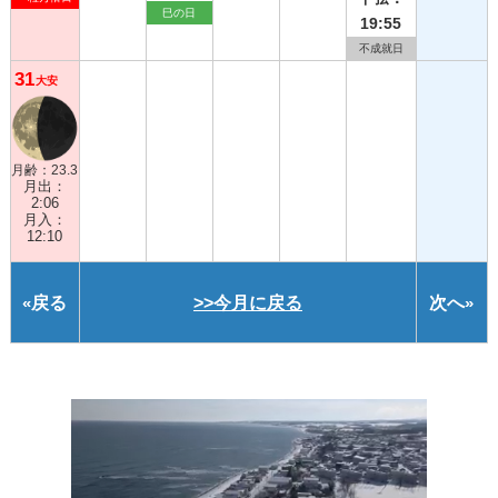
巳の日
19:55
不成就日
31
大安
月齢：23.3
月出：
2:06
月入：
12:10
«
戻る
>>今月に戻る
次へ
»