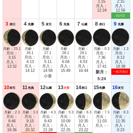
1:15
2:15
月入：
月入：
12:24
12:56
巳の日
3
4
5
6
7
8
9
赤口
先勝
友引
先負
仏滅
赤口
先勝
月齢：25.1
月齢：
月齢：
月齢：
月齢：
月齢：0.3
月齢：1.3
月出：
26.1
27.1
28.1
29.1
月出：
月出：
月出：
月出：
月出：
月出：
3:15
7:36
8:13
4:13
5:11
6:04
6:53
月入：
月入：
月入：
月入：
月入：
月入：
月入：
13:32
17:41
18:38
14:12
14:58
15:49
16:44
新月：
一粒万倍日
小寒
5:24
10
11
12
13
14
15
16
友引
先負
仏滅
大安
赤口
先勝
友引
月齢：2.3
月齢：3.3
月齢：4.3
月齢：5.3
月齢：6.3
月齢：7.3
月齢：8.3
月出：
月出：
月出：
月出：
月出：
月出：
月出：
8:46
9:15
9:43
10:09
10:35
11:03
11:35
月入：
月入：
月入：
月入：
月入：
月入：-
月入：
19:36
20:32
21:28
22:25
23:22
0:23