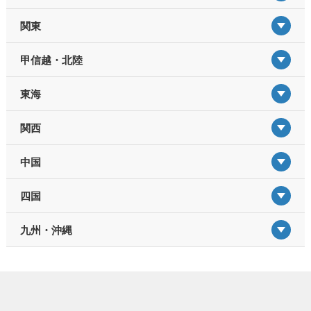
関東
甲信越・北陸
東海
関西
中国
四国
九州・沖縄