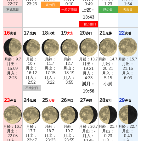
22:27
23:23
0:10
0:49
1:23
1:54
寅の日
上弦：
不成就日
一粒万倍日
巳の日
天赦日
13:43
一粒万倍日
16
17
18
19
20
21
22
友引
先負
仏滅
大安
赤口
先勝
友引
月齢：9.7
月齢：
月齢：
月齢：
月齢：13.7
月齢：14.7
月齢：15.7
月出：
10.7
11.7
12.7
月出：
月出：
月出：
月出：
月出：
月出：
15:09
19:21
20:21
21:16
16:12
17:15
18:19
月入：
月入：
月入：
月入：
月入：
月入：
月入：
2:23
4:33
5:15
6:03
2:52
3:22
3:55
満月：
小満
不成就日
19:58
23
24
25
26
27
28
29
先負
仏滅
大安
赤口
先勝
友引
先負
月齢：16.7
月齢：
月齢：
月齢：
月齢：20.7
月齢：21.7
月齢：22.7
月出：
17.7
18.7
19.7
月出：-
月出：
月出：
月出：
月出：
月出：
22:05
月入：
0:23
0:49
22:47
23:23
23:55
月入：
10:45
月入：
月入：