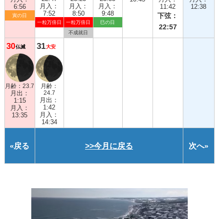
月入：
月入：
月入：
6:56
11:42
12:38
7:52
8:50
9:48
下弦：
寅の日
一粒万倍日
一粒万倍日
巳の日
22:57
不成就日
30
31
仏滅
大安
月齢：23.7
月齢：
月出：
24.7
月出：
1:15
1:42
月入：
月入：
13:35
14:34
«
戻る
>>今月に戻る
次へ
»