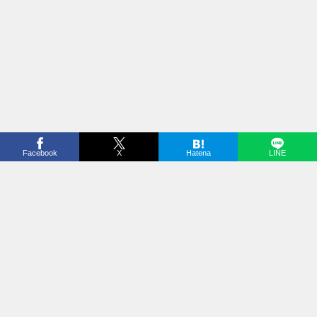
Facebook
X
Hatena
LINE