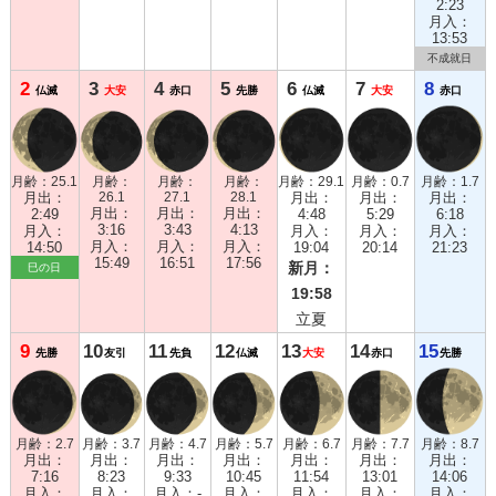
2:23
月入：
13:53
不成就日
2
3
4
5
6
7
8
仏滅
大安
赤口
先勝
仏滅
大安
赤口
月齢：25.1
月齢：
月齢：
月齢：
月齢：29.1
月齢：0.7
月齢：1.7
月出：
26.1
27.1
28.1
月出：
月出：
月出：
月出：
月出：
月出：
2:49
4:48
5:29
6:18
3:16
3:43
4:13
月入：
月入：
月入：
月入：
月入：
月入：
月入：
14:50
19:04
20:14
21:23
15:49
16:51
17:56
新月：
巳の日
19:58
立夏
9
10
11
12
13
14
15
先勝
友引
先負
仏滅
大安
赤口
先勝
月齢：2.7
月齢：3.7
月齢：4.7
月齢：5.7
月齢：6.7
月齢：7.7
月齢：8.7
月出：
月出：
月出：
月出：
月出：
月出：
月出：
7:16
8:23
9:33
10:45
11:54
13:01
14:06
月入：
月入：
月入：-
月入：
月入：
月入：
月入：