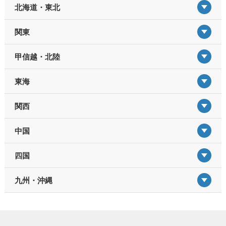
北海道・東北
関東
甲信越・北陸
東海
関西
中国
四国
九州・沖縄