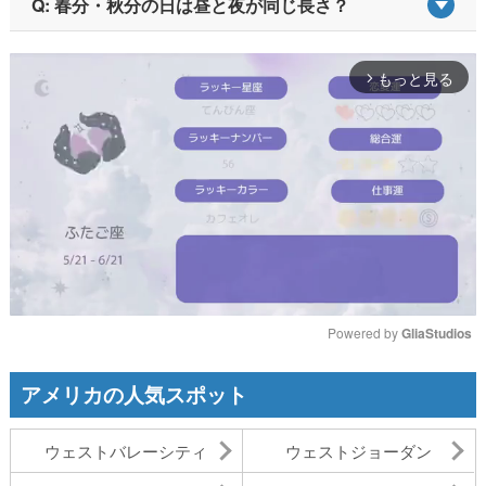
Q: 春分・秋分の日は昼と夜が同じ長さ？
もっと見る
arrow_forward_ios
Powered by 
GliaStudios
Mute
アメリカの人気スポット
ウェストバレーシティ
ウェストジョーダン