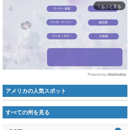
もっと見る
arrow_forward_ios
Powered by 
GliaStudios
Mute
アメリカの人気スポット
すべての州を見る