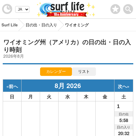
Surf Life
日の出・日の入り
ワイオミング
ワイオミング州（アメリカ）の日の出・日の入
り時刻
2026年8月
カレンダー
リスト
8月 2026
«
前へ
次へ
»
日
月
火
水
木
金
土
1
日の出
5:58
日の入り
20:32