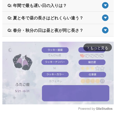
Q: 年間で最も遅い日の入りは？
Q: 夏と冬で昼の長さはどれくらい違う？
Q: 春分・秋分の日は昼と夜が同じ長さ？
もっと見る
arrow_forward_ios
Powered by 
GliaStudios