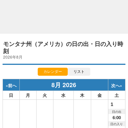
モンタナ州（アメリカ）の日の出・日の入り時
刻
2026年8月
カレンダー
リスト
8月 2026
«
前へ
次へ
»
日
月
火
水
木
金
土
1
日の出
6:00
日の入り