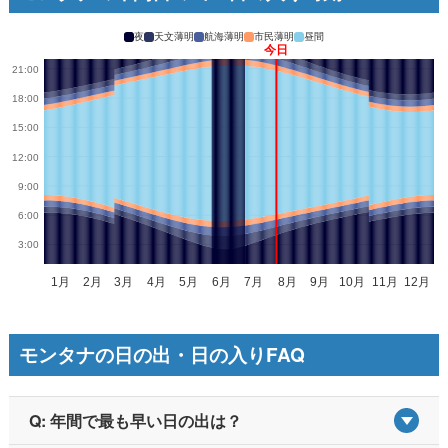
夜
天文薄明
航海薄明
市民薄明
昼間
モンタナの日の出・日の入りFAQ
Q: 年間で最も早い日の出は？