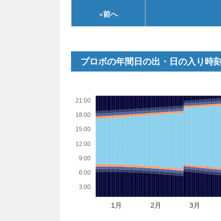
«
前へ
プロボの年間日の出・日の入り時