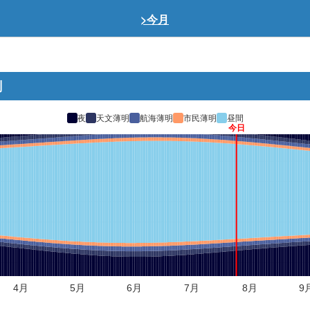
>今月
刻
夜
天文薄明
航海薄明
市民薄明
昼間