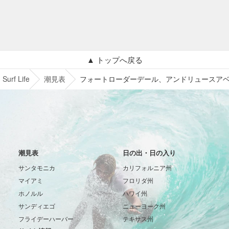
▲ トップへ戻る
Surf Life
潮見表
フォートローダーデール、アンドリュースア
潮見表
日の出・日の入り
サンタモニカ
カリフォルニア州
マイアミ
フロリダ州
ホノルル
ハワイ州
サンディエゴ
ニューヨーク州
フライデーハーバー
テキサス州