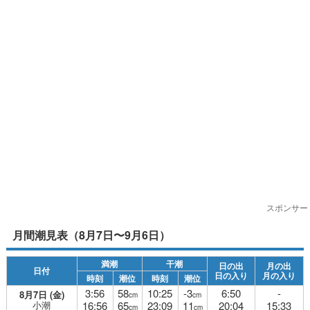
スポンサー
月間潮見表（8月7日〜9月6日）
満潮
干潮
日の出
月の出
日付
日の入り
月の入り
時刻
潮位
時刻
潮位
3:56
58
10:25
-3
6:50
-
8月7日 (金)
cm
cm
小潮
16:56
65
23:09
11
20:04
15:33
cm
cm