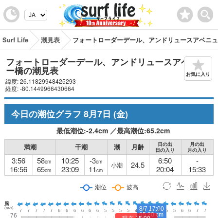
Surf Life
潮見表
フォートローダーデール、アンドリュースアベニュ
フォートローダーデール、アンドリュースアベニュ
ー橋の潮見表
お気に入り
緯度: 26.11829948425293
経度: -80.1449966430664
今日の潮位グラフ
8月7日
(金)
最低潮位:
-2.4
cm
／
最高潮位:
65.2
cm
日の出
月の出
満潮
干潮
潮
月齢
日の入り
月の入り
3:56
58
10:25
-3
6:50
-
cm
cm
24.5
小潮
16:56
65
23:09
11
20:04
15:33
cm
cm