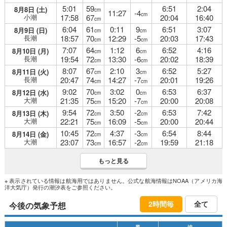
5:01
59
6:51
2:04
8月8日 (土)
cm
11:27
-4
cm
小潮
17:58
67
20:04
16:40
cm
6:04
61
0:11
9
6:51
3:07
8月9日 (日)
cm
cm
長潮
18:57
70
12:29
-5
20:03
17:43
cm
cm
7:07
64
1:12
6
6:52
4:16
8月10日 (月)
cm
cm
長潮
19:54
72
13:30
-6
20:02
18:39
cm
cm
8:07
67
2:10
3
6:52
5:27
8月11日 (火)
cm
cm
長潮
20:47
74
14:27
-7
20:01
19:26
cm
cm
9:02
70
3:02
0
6:53
6:37
8月12日 (水)
cm
cm
大潮
21:35
75
15:20
-7
20:00
20:08
cm
cm
9:54
72
3:50
-2
6:53
7:42
8月13日 (木)
cm
cm
大潮
22:21
75
16:09
-5
20:00
20:44
cm
cm
10:45
72
4:37
-3
6:54
8:44
8月14日 (金)
cm
cm
大潮
23:07
73
16:57
-2
19:59
21:18
cm
cm
もっと見る
※ 表示されている情報は航海用ではありません。公式な航海情報はNOAA（アメリカ海
洋大気庁）発行の潮汐表をご参照ください。
2時間毎
全て
今後の気象予想