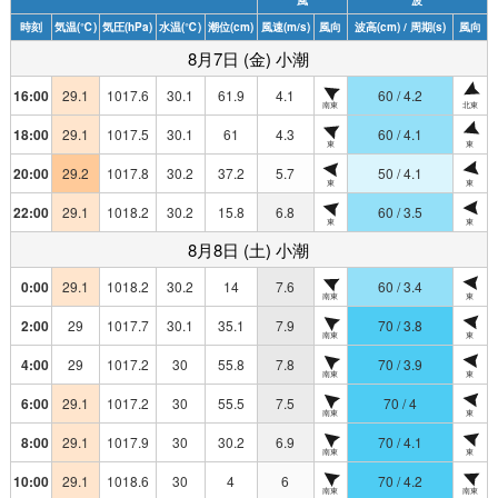
風
波
時刻
気温
(℃)
気圧
(hPa)
水温
(℃)
潮位
(cm)
風速
(m/s)
風向
波高
(cm)
/ 周期
(s)
風向
8月7日 (金) 小潮
16:00
29.1
1017.6
30.1
61.9
4.1
60 / 4.2
南東
北東
18:00
29.1
1017.5
30.1
61
4.3
60 / 4.1
東
東
20:00
29.2
1017.8
30.2
37.2
5.7
50 / 4.1
東
東
22:00
29.1
1018.2
30.2
15.8
6.8
60 / 3.5
東
東
8月8日 (土) 小潮
0:00
29.1
1018.2
30.2
14
7.6
60 / 3.4
南東
東
2:00
29
1017.7
30.1
35.1
7.9
70 / 3.8
南東
東
4:00
29
1017.2
30
55.8
7.8
70 / 3.9
南東
東
6:00
29.1
1017.2
30
55.5
7.5
70 / 4
南東
東
8:00
29.1
1017.9
30
30.2
6.9
70 / 4.1
南東
東
10:00
29.1
1018.6
30
4
6
70 / 4.2
南東
南東