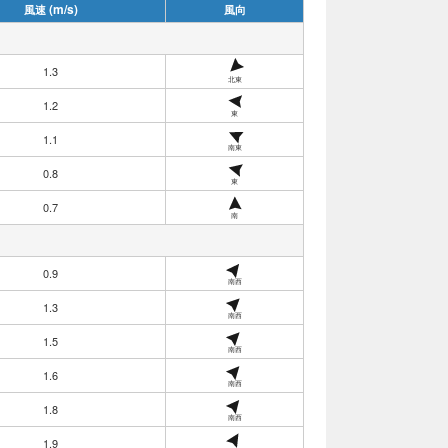
(m/s)
風速
風向
1.3
北東
1.2
東
1.1
南東
0.8
東
0.7
南
0.9
南西
1.3
南西
1.5
南西
1.6
南西
1.8
南西
1.9