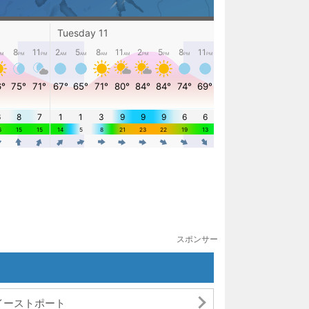
スポンサー
イーストポート