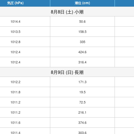
(hPa)
(cm)
気圧
潮位
8月8日 (土) 小潮
1014.4
50.6
1013.5
158.5
1012.8
335
1012.4
424.6
1012.4
316.4
8月9日 (日) 長潮
1012.2
171.3
1011.8
19.5
1011.2
72.5
1011.2
216.1
1011.6
374.6
1011.4
303.6