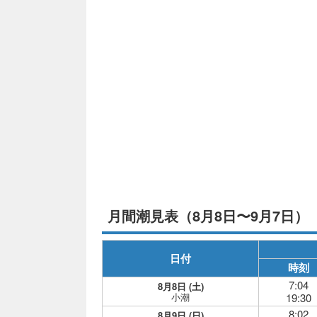
月間潮見表（8月8日〜9月7日）
日付
時刻
7:04
8月8日 (土)
小潮
19:30
8:02
8月9日 (日)