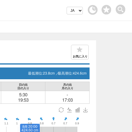
お気に入り
最低潮位:
23.8
cm
／
最高潮位:
424.6
cm
日の出
月の出
日の入り
月の入り
5:30
-
19:53
17:03