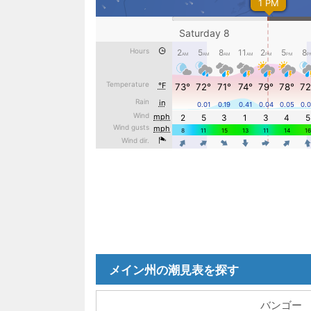
メイン州の潮見表を探す
バンゴー