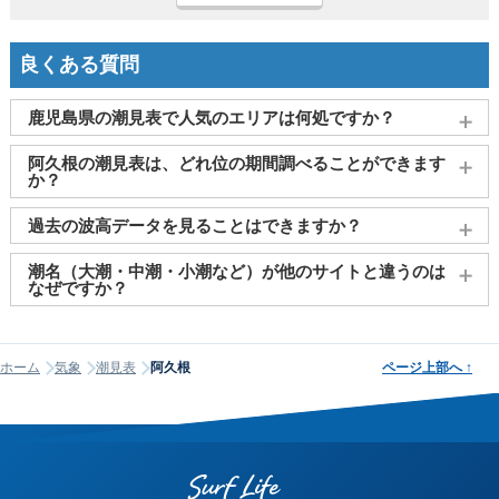
良くある質問
鹿児島県の潮見表で人気のエリアは何処ですか？
鹿児島
、
奄美大島
、
志布志
、
屋久島(一湊)
、
与論島(茶花)
がよ
阿久根の潮見表は、どれ位の期間調べることができます
く見られております。
か？
2011～2027年までの16年間分の潮汐情報や日の出・日の入りを
過去の波高データを見ることはできますか？
調べることができます。視覚的に分かり易くタイドグラフで、
日の出・日の入り情報も合わせて確認することができます。
大変申し訳ございませんが、過去の波高データ（波の高さ）に
潮名（大潮・中潮・小潮など）が他のサイトと違うのは
関してはご提供しておりません。
なぜですか？
潮名は昔から各地で経験的に呼ばれてきたもので、「何日から
何日まで大潮」という統一された公的な定義はありません。そ
ホーム
気象
潮見表
阿久根
ページ上部へ
↑
のため、サイトが採用する計算方式によって、境界にあたる日
の潮名が1日ほどずれることがあります。他サイトと潮名が異な
って見える場合は、そのサイトが別の方式を使っている可能性
が高く、どちらかが間違っているわけではありません。なお、
当サイトの潮名は気象庁の方式に基づいて算出しています。