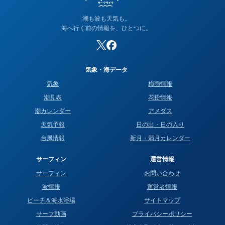
潮も波も天気も。
海へ行く前の情報を、ひとつに。
気象・海データ
気象
梅雨情報
潮見表
花粉情報
潮カレンダー
アメダス
天気予報
日の出・日の入り
台風情報
新月・満月カレンダー
サーフィン
運営情報
サーフィン
お問い合わせ
波情報
運営者情報
ビーチ＆海水浴場
サイトマップ
サーフ動画
プライバシーポリシー