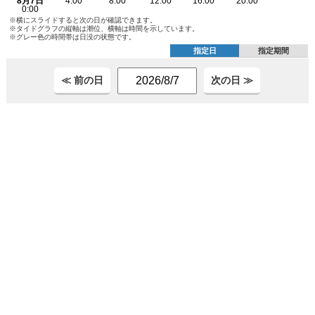
※横にスライドすると次の日が確認できます。
※タイドグラフの縦軸は潮位、横軸は時間を示しています。
※グレー色の時間帯は日没の状態です。
指定日
指定期間
≪ 前の日
次の日 ≫