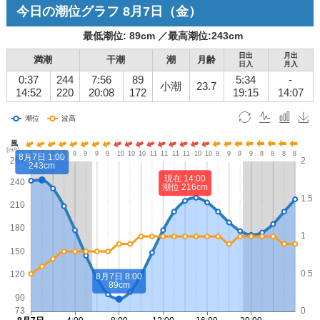
今日の潮位グラフ
8月7日
（金）
最低潮位:
89
cm ／
最高潮位:
243
cm
日出
月出
満潮
干潮
潮
月齢
日入
月入
0:37
244
7:56
89
5:34
-
小潮
23.7
14:52
220
20:08
172
19:15
14:07