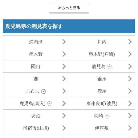
島です。マリンブルーの海でサーフィンを楽しむことが出来ます。
≫もっと見る
脇本海水浴場は、白い砂浜が約３km続く遠浅の海水浴場です。こ
ちらも環境省から日本の快水浴場百選に選ばれており、滑らかな水
質となっています。アクセスは、鹿児島空港から薩肥おれんじ鉄道
鹿児島県の潮見表を探す
折口駅までで約1時間40分かかり、そこから徒歩で10分のところに
あります。多少時間はかかりますが、一度は訪れておきたい海水浴
場です。
浦内湾
川内
大川島海水浴場は、市街地から南へ車で10分のところにあり、白
浜が広がる遠浅の海岸沿いになっています。マリンスポーツや磯釣
串木野
串木野(戸崎)
りを楽しめるので、海の遊びに関しては事欠きません。ボトムはサ
ンドで、穏やかな波質となっており、サーフィン初心者でも十分楽
園山
鹿児島
しめる海水浴場です。
阿久根市は主にイカ釣りが多く、9月～12月がイカ釣りのオススメ
麓
垂水
の時期となっています。脇本海水浴場では、キス釣りや潮干狩りを
楽しめます。大川島海水浴場は、静かな入り江の海岸なので、家族
志布志
鹿屋
連れでゆっくり釣りを楽しめることが出来ます。
鹿児島(喜入)
東串良町(波見)
坊泊
枕崎
指宿市(山川)
伊座敷