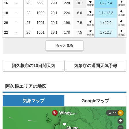
16
-
28
999
29.1
228
10.1
1.2 / 7.4
東南東
南南東
18
-
28
1000
29.1
224
8.6
1.1 / 12.2
東南東
南南西
20
-
27
1001
29.1
196
7.9
1 / 12.2
東南東
南南西
22
-
26
1001
29.1
178
7.5
1 / 12.7
東南東
南南西
もっと見る
阿久根市の10日間天気
気象庁の週間天気予報
阿久根エリアの地図
気象マップ
Googleマップ