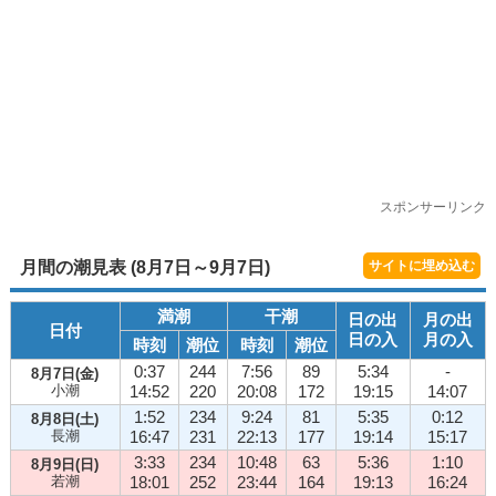
スポンサーリンク
月間の潮見表 (8月7日～9月7日)
サイトに埋め込む
満潮
干潮
日の出
月の出
日付
日の入
月の入
時刻
潮位
時刻
潮位
0:37
244
7:56
89
5:34
-
8月7日(金)
小潮
14:52
220
20:08
172
19:15
14:07
1:52
234
9:24
81
5:35
0:12
8月8日(土)
長潮
16:47
231
22:13
177
19:14
15:17
3:33
234
10:48
63
5:36
1:10
8月9日(日)
若潮
18:01
252
23:44
164
19:13
16:24