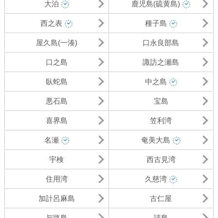
大泊
鹿児島(硫黄島)
西之表
種子島
屋久島(一湊)
口永良部島
口之島
諏訪之瀬島
臥蛇島
中之島
悪石島
宝島
喜界島
笠利湾
名瀬
奄美大島
宇検
西古見湾
住用湾
久慈湾
加計呂麻島
古仁屋
与路島
請島