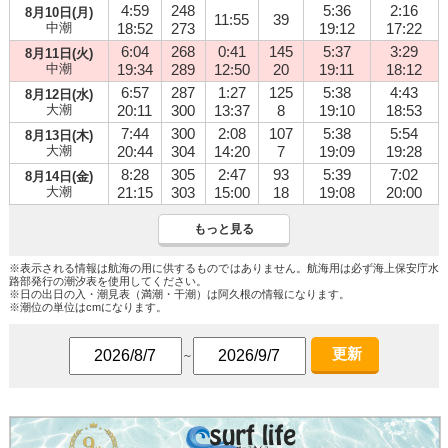
4:59
248
5:36
2:16
8月10日(月)
11:55
39
中潮
18:52
273
19:12
17:22
6:04
268
0:41
145
5:37
3:29
8月11日(火)
中潮
19:34
289
12:50
20
19:11
18:12
6:57
287
1:27
125
5:38
4:43
8月12日(水)
大潮
20:11
300
13:37
8
19:10
18:53
7:44
300
2:08
107
5:38
5:54
8月13日(木)
大潮
20:44
304
14:20
7
19:09
19:28
8:28
305
2:47
93
5:39
7:02
8月14日(金)
大潮
21:15
303
15:00
18
19:08
20:00
もっと見る
※表示される情報は航海の用に供するものではありません。航海用は必ず海上保安庁水
路部発行の潮汐表を使用してください。
※日の出日の入・潮見表（満潮・干潮）は阿久根の情報になります。
※潮位の単位はcmになります。
更新
～