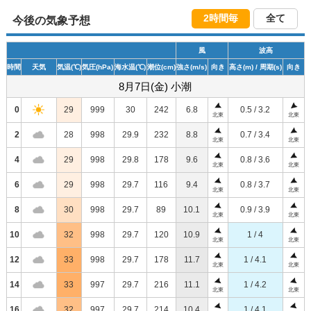
2時間毎
全て
今後の気象予想
風
波高
時間
天気
気温
(℃)
気圧
(hPa)
海水温
(℃)
潮位
(cm)
強さ
(m/s)
向き
高さ
(m)
/ 周期
(s)
向き
8月7日(金) 小潮
0
29
999
30
242
6.8
0.5 / 3.2
北東
北東
2
28
998
29.9
232
8.8
0.7 / 3.4
北東
北東
4
29
998
29.8
178
9.6
0.8 / 3.6
北東
北東
6
29
998
29.7
116
9.4
0.8 / 3.7
北東
北東
8
30
998
29.7
89
10.1
0.9 / 3.9
北東
北東
10
32
998
29.7
120
10.9
1 / 4
北東
北東
12
33
998
29.7
178
11.7
1 / 4.1
北東
北東
14
33
997
29.7
216
11.1
1 / 4.2
北東
北東
16
32
997
29.7
214
10.4
1 / 4.1