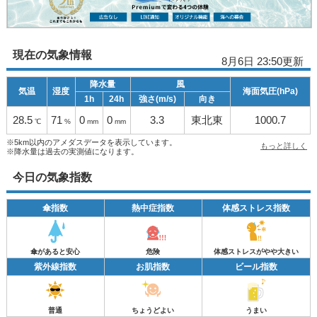
現在の気象情報
8月6日 23:50更新
降水量
風
気温
湿度
海面気圧(hPa)
1h
24h
強さ(m/s)
向き
28.5
71
0
0
3.3
東北東
1000.7
℃
%
mm
mm
※5km以内のアメダスデータを表示しています。
もっと詳しく
※降水量は過去の実測値になります。
今日の気象指数
傘指数
熱中症指数
体感ストレス指数
傘があると安心
危険
体感ストレスがやや大きい
紫外線指数
お肌指数
ビール指数
普通
ちょうどよい
うまい