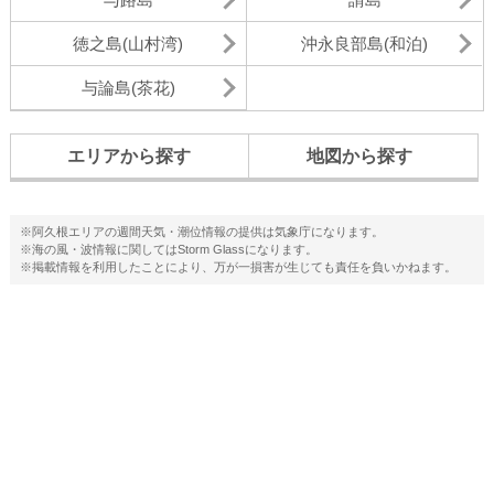
徳之島(山村湾)
沖永良部島(和泊)
与論島(茶花)
エリアから探す
地図から探す
※阿久根エリアの週間天気・潮位情報の提供は気象庁になります。
※海の風・波情報に関してはStorm Glassになります。
※掲載情報を利用したことにより、万が一損害が生じても責任を負いかねます。