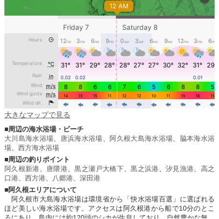
大きなマップで見る
■周辺の海水浴場・ビーチ
大川島海水浴場
、
唐浜海水浴場
、
阿久根大島海水浴場
、
脇本海水浴
場
、
西方海水浴場
■周辺の釣りポイント
阿久根新港
、
唐隈港
、
黒之瀬戸大橋下
、
黒之浜港
、
汐見漁港
、
高之
口港
、
西方港
、
八郷港
、
深田港
■阿久根エリアについて
阿久根市大島海水浴場は環境省から「快水浴場百選」に選ばれる
ほど美しい海水浴場です。アクセスは阿久根港から船で10分のとこ
ろにあり、島内には約120頭のシカが生息しており、自然豊かな無人