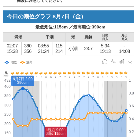
高波に注意してください。
今日の潮位グラフ
8月7日
（金）
最低潮位:
115
cm ／
最高潮位:
390
cm
日出
月出
満潮
干潮
潮
月齢
日入
月入
02:07
390
08:55
115
5:34
-
小潮
23.7
15:38
356
21:24
214
19:13
14:08