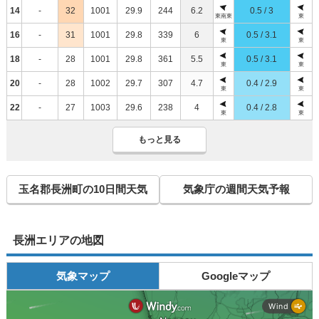
14
-
32
1001
29.9
244
6.2
0.5 / 3
東南東
東
16
-
31
1001
29.8
339
6
0.5 / 3.1
東
東
18
-
28
1001
29.8
361
5.5
0.5 / 3.1
東
東
20
-
28
1002
29.7
307
4.7
0.4 / 2.9
東
東
22
-
27
1003
29.6
238
4
0.4 / 2.8
東
東
もっと見る
玉名郡長洲町の10日間天気
気象庁の週間天気予報
長洲エリアの地図
気象マップ
Googleマップ