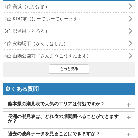
1位 高浜（たかはま）
2位 KDD前（けーでぃーでぃーまえ）
3位 都呂呂（とろろ）
4位 火葬場下（かそうばした）
5位 山陽公園前（さんようこうえんまえ）
もっと見る
良くある質問
熊本県の潮見表で人気のエリアは何処ですか？
熊本
、
天草市（本渡瀬戸）
、
八代
、
宇城市（三角）
、
水俣
が
長洲の潮見表は、どれ位の期間調べることができます
よく見られております。
か？
2011～2027年までの16年間分の潮汐情報や日の出・日の入りを
過去の波高データを見ることはできますか？
調べることができます。視覚的に分かり易くタイドグラフで、