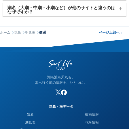
日の出・日の入り情報も合わせて確認することができます。
大変申し訳ございませんが、過去の波高データ（波の高さ）に
潮名（大潮・中潮・小潮など）が他のサイトと違うのは
関してはご提供しておりません。
なぜですか？
潮名は昔から各地で経験的に呼ばれてきたもので、「何日から
何日まで大潮」という統一された公的な定義はありません。そ
ホーム
気象
潮見表
長洲
ページ上部へ
↑
のため、サイトが採用する計算方式によって、境界にあたる日
の潮名が1日ほどずれることがあります。他サイトと潮名が異な
って見える場合は、そのサイトが別の方式を使っている可能性
が高く、どちらかが間違っているわけではありません。なお、
当サイトの潮名は気象庁の方式に基づいて算出しています。
潮も波も天気も。
海へ行く前の情報を、ひとつに。
気象・海データ
気象
梅雨情報
潮見表
花粉情報