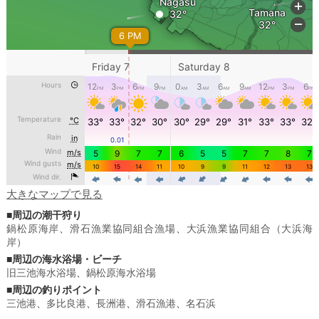
大きなマップで見る
■周辺の潮干狩り
鍋松原海岸
、
滑石漁業協同組合漁場
、
大浜漁業協同組合（大浜海
岸）
■周辺の海水浴場・ビーチ
旧三池海水浴場
、
鍋松原海水浴場
■周辺の釣りポイント
三池港
、
多比良港
、
長洲港
、
滑石漁港
、
名石浜