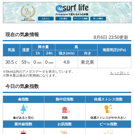
現在の気象情報
8月6日 23:50更新
降水量
風
気温
湿度
海面気圧(hPa)
1h
24h
強さ(m/s)
向き
30.5
59
0
0
4.8
東北東
℃
%
mm
mm
※5km以内のアメダスデータを表示しています。
もっと詳しく
※降水量は過去の実測値になります。
今日の気象指数
傘指数
熱中症指数
体感ストレス指数
傘があると安心
危険
体感ストレスがやや大きい
紫外線指数
お肌指数
ビール指数