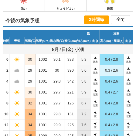
強い
ちょうどよい
最高
2時間毎
全て
今後の気象予想
風
波高
時間
天気
気温
(℃)
気圧
(hPa)
海水温
(℃)
潮位
(cm)
強さ
(m/s)
向き
高さ
(m)
/ 周期
(s)
向き
8月7日(金) 小潮
0
30
1002
30.1
333
5.3
0.4 / 2.8
北東
北東
2
29
1001
30
390
5.6
0.3 / 2.6
北東
北東
4
29
1001
29.8
342
5.8
0.4 / 2.6
北東
北東
6
30
1001
29.7
221
5.9
0.4 / 2.7
北東
北東
8
32
1001
29.7
126
6.7
0.4 / 2.8
北東
北東
10
34
1001
29.8
131
7.2
0.4 / 2.8
東
北東
12
34
1001
29.9
225
7.6
0.4 / 2.8
東
東
14
35
1000
29.9
325
7.6
0.4 / 2.8