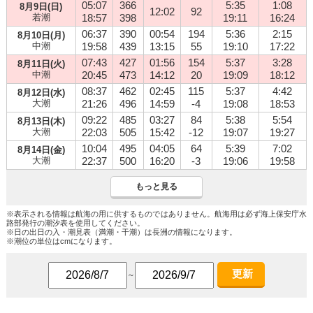
05:07
366
5:35
1:08
8月9日(日)
12:02
92
若潮
18:57
398
19:11
16:24
06:37
390
00:54
194
5:36
2:15
8月10日(月)
中潮
19:58
439
13:15
55
19:10
17:22
07:43
427
01:56
154
5:37
3:28
8月11日(火)
中潮
20:45
473
14:12
20
19:09
18:12
08:37
462
02:45
115
5:37
4:42
8月12日(水)
大潮
21:26
496
14:59
-4
19:08
18:53
09:22
485
03:27
84
5:38
5:54
8月13日(木)
大潮
22:03
505
15:42
-12
19:07
19:27
10:04
495
04:05
64
5:39
7:02
8月14日(金)
大潮
22:37
500
16:20
-3
19:06
19:58
もっと見る
※表示される情報は航海の用に供するものではありません。航海用は必ず海上保安庁水
路部発行の潮汐表を使用してください。
※日の出日の入・潮見表（満潮・干潮）は長洲の情報になります。
※潮位の単位はcmになります。
更新
～