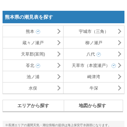
熊本県の潮見表を探す
熊本
宇城市（三角）
蔵々ノ瀬戸
柳ノ瀬戸
天草郡(富岡)
八代
苓北
天草市（本渡瀬戸）
池ノ浦
崎津湾
水俣
牛深
エリアから探す
地図から探す
※長洲エリアの週間天気・潮位情報の提供は海上保安庁水路部になります。