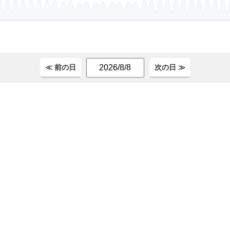
。
≪ 前の日
次の日 ≫