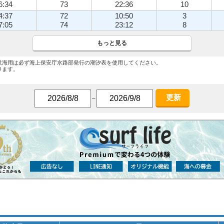
6:34
73
22:36
10
4:37
72
10:50
3
7:05
74
23:12
8
もっと見る
航海用は必ず海上保安庁水路部発行の潮汐表を使用してください。
ります。
更新
～