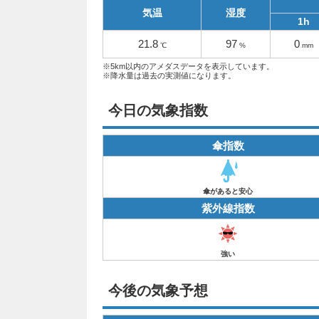
気温
湿度
1h
21.8
97
0
℃
%
mm
※5km以内のアメダスデータを表示しています。
※降水量は過去の実測値になります。
今日の気象指数
傘指数
傘があると安心
紫外線指数
強い
今後の気象予想