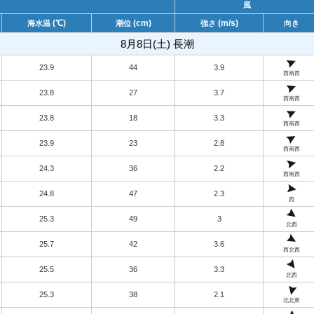
風
(℃)
(cm)
(m/s)
海水温
潮位
強さ
向き
8月8日(土) 長潮
23.9
44
3.9
西南西
23.8
27
3.7
西南西
23.8
18
3.3
西南西
23.9
23
2.8
西南西
24.3
36
2.2
西南西
24.8
47
2.3
西
25.3
49
3
北西
25.7
42
3.6
西北西
25.5
36
3.3
北西
25.3
38
2.1
北北東