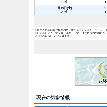
大潮
1
0
8月15日(土)
大潮
1
※表示される情報は航海の用に供するものではありません。
※日の出日の入・潮見表（満潮・干潮）は野辺地の情報にな
※潮位の単位はcmになります。
現在の気象情報