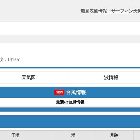
潮見表
波情報・サーフィン
天
度：141.07
天気図
波情報
台風情報
NEW
最新の台風情報
干潮
潮
月齢