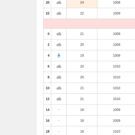
20
24
1008
22
22
1009
0
21
1009
2
20
1009
4
19
1009
6
20
1010
8
20
1010
10
21
1010
12
21
1010
14
-
18
1009
16
-
18
1009
18
-
18
1010