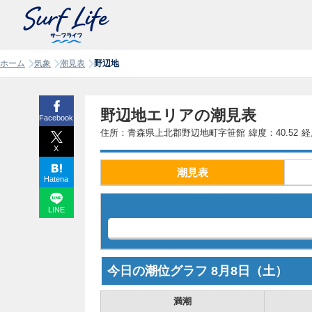
ホーム
気象
潮見表
野辺地
野辺地エリアの潮見表
Facebook
住所：青森県上北郡野辺地町字笹館
緯度：40.52
経
X
潮見表
Hatena
LINE
今日の潮位グラフ
8月8日
（土）
満潮