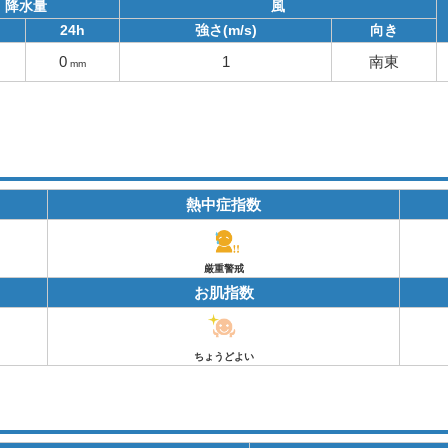
降水量
風
24h
強さ(m/s)
向き
0
1
南東
mm
熱中症指数
厳重警戒
お肌指数
ちょうどよい