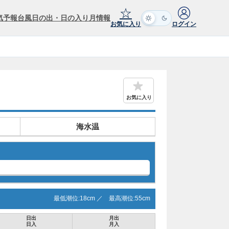
☆
気予報
台風
日の出・日の入り
月情報
お気に入り
ログイン
お気に入り
海水温
最低潮位:
18
cm ／
最高潮位:
55
cm
日出
月出
日入
月入