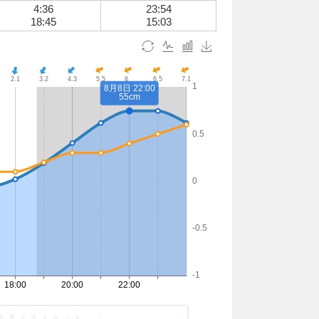
4:36
23:54
18:45
15:03