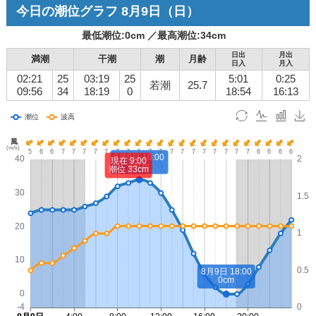
今日の潮位グラフ
8月9日
（日）
最低潮位:
0
cm ／
最高潮位:
34
cm
日出
月出
満潮
干潮
潮
月齢
日入
月入
02:21
25
03:19
25
5:01
0:25
若潮
25.7
09:56
34
18:19
0
18:54
16:13