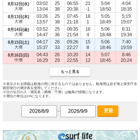
03:02
25
06:55
21
5:04
4:04
8月12日(水)
大潮
13:04
38
20:38
-1
18:50
18:35
03:26
25
07:45
18
5:05
5:19
8月13日(木)
大潮
13:57
38
21:18
1
18:49
19:07
03:52
25
08:35
16
5:06
6:31
8月14日(金)
大潮
14:47
36
21:54
4
18:48
19:34
04:17
26
09:26
15
5:06
7:40
8月15日(土)
大潮
15:37
33
22:27
8
18:46
19:59
04:43
26
10:20
14
5:07
8:46
8月16日(日)
中潮
16:29
29
22:55
12
18:45
20:24
もっと見る
※表示される情報は航海の用に供するものではありません。航海用は必ず海上保安庁水
路部発行の潮汐表を使用してください。
※日の出日の入・潮見表（満潮・干潮）は輪島の情報になります。
※潮位の単位はcmになります。
更新
～