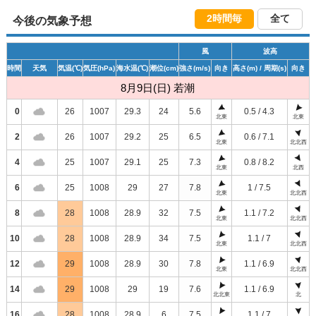
2時間毎
全て
今後の気象予想
風
波高
時間
天気
気温
(℃)
気圧
(hPa)
海水温
(℃)
潮位
(cm)
強さ
(m/s)
向き
高さ
(m)
/ 周期
(s)
向き
8月9日(日) 若潮
0
26
1007
29.3
24
5.6
0.5 / 4.3
北東
北東
2
26
1007
29.2
25
6.5
0.6 / 7.1
北東
北北西
4
25
1007
29.1
25
7.3
0.8 / 8.2
北東
北西
6
25
1008
29
27
7.8
1 / 7.5
北東
北北西
8
28
1008
28.9
32
7.5
1.1 / 7.2
北東
北北西
10
28
1008
28.9
34
7.5
1.1 / 7
北東
北北西
12
29
1008
28.9
30
7.8
1.1 / 6.9
北東
北北西
14
29
1008
29
19
7.6
1.1 / 6.9
北北東
北
16
28
1008
28.9
6
7.5
1.1 / 7