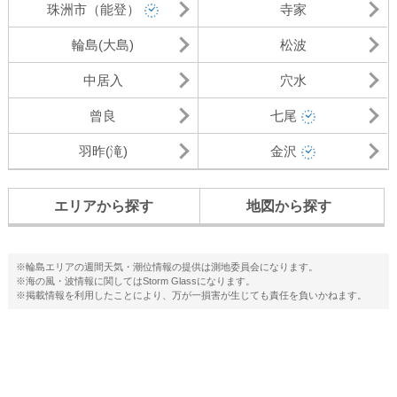
珠洲市（能登）
寺家
輪島(大島)
松波
中居入
穴水
曾良
七尾
羽昨(滝)
金沢
エリアから探す
地図から探す
※輪島エリアの週間天気・潮位情報の提供は測地委員会になります。
※海の風・波情報に関してはStorm Glassになります。
※掲載情報を利用したことにより、万が一損害が生じても責任を負いかねます。