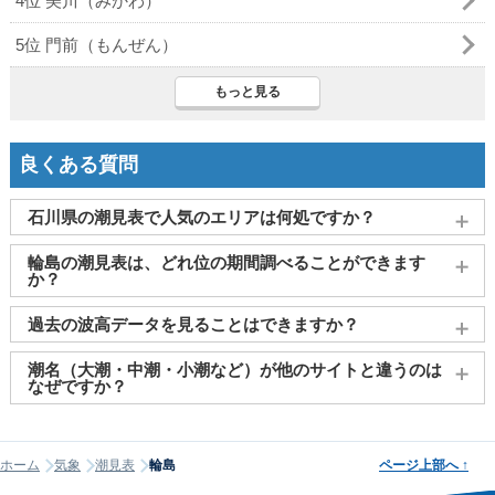
4位 美川（みかわ）
5位 門前（もんぜん）
もっと見る
良くある質問
石川県の潮見表で人気のエリアは何処ですか？
金沢
、
珠洲市（能登）
、
七尾
、
輪島
、
穴水
がよく見られてお
輪島の潮見表は、どれ位の期間調べることができます
ります。
か？
2011～2027年までの16年間分の潮汐情報や日の出・日の入りを
過去の波高データを見ることはできますか？
調べることができます。視覚的に分かり易くタイドグラフで、
日の出・日の入り情報も合わせて確認することができます。
大変申し訳ございませんが、過去の波高データ（波の高さ）に
潮名（大潮・中潮・小潮など）が他のサイトと違うのは
関してはご提供しておりません。
なぜですか？
潮名は昔から各地で経験的に呼ばれてきたもので、「何日から
何日まで大潮」という統一された公的な定義はありません。そ
ホーム
気象
潮見表
輪島
ページ上部へ
↑
のため、サイトが採用する計算方式によって、境界にあたる日
の潮名が1日ほどずれることがあります。他サイトと潮名が異な