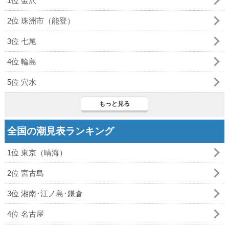
1位 金沢
2位 珠洲市（能登）
3位 七尾
4位 輪島
5位 穴水
もっと見る
全国の潮見表ランキング
1位 東京（晴海）
2位 宮古島
3位 湘南･江ノ島･鎌倉
4位 名古屋