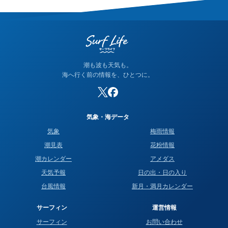
って見える場合は、そのサイトが別の方式を使っている可能性
が高く、どちらかが間違っているわけではありません。なお、
当サイトの潮名は気象庁の方式に基づいて算出しています。
潮も波も天気も。
海へ行く前の情報を、ひとつに。
気象・海データ
気象
梅雨情報
潮見表
花粉情報
潮カレンダー
アメダス
天気予報
日の出・日の入り
台風情報
新月・満月カレンダー
サーフィン
運営情報
サーフィン
お問い合わせ