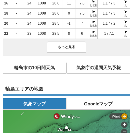
16
-
24
1008
28.6
11
7.6
1.1 / 7.3
北北東
北
18
-
24
1008
28.6
0
7.5
1.1 / 7.3
北北東
北
20
-
24
1008
28.5
-1
7
1.1 / 7.2
北北東
北
22
-
23
1008
28.5
8
6
1 / 7.1
北北東
北
もっと見る
輪島市の10日間天気
気象庁の週間天気予報
輪島エリアの地図
気象マップ
Googleマップ