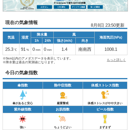
現在の気象情報
8月8日 23:50更新
降水量
風
気温
湿度
海面気圧(hPa)
1h
24h
強さ(m/s)
向き
25.3
91
0
0
1.4
南南西
1008.1
℃
%
mm
mm
※5km以内のアメダスデータを表示しています。
もっと詳しく
※降水量は過去の実測値になります。
今日の気象指数
傘指数
熱中症指数
体感ストレス指数
傘があると安心
厳重警戒
体感ストレスがやや大きい
紫外線指数
お肌指数
ビール指数
強い
ちょうどよい
まずまず