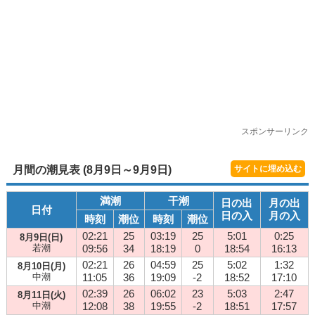
スポンサーリンク
月間の潮見表 (8月9日～9月9日)
サイトに埋め込む
満潮
干潮
日の出
月の出
日付
日の入
月の入
時刻
潮位
時刻
潮位
02:21
25
03:19
25
5:01
0:25
8月9日(日)
若潮
09:56
34
18:19
0
18:54
16:13
02:21
26
04:59
25
5:02
1:32
8月10日(月)
中潮
11:05
36
19:09
-2
18:52
17:10
02:39
26
06:02
23
5:03
2:47
8月11日(火)
中潮
12:08
38
19:55
-2
18:51
17:57