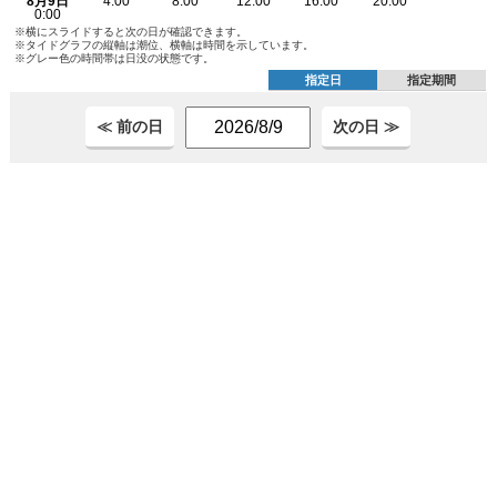
※横にスライドすると次の日が確認できます。
※タイドグラフの縦軸は潮位、横軸は時間を示しています。
※グレー色の時間帯は日没の状態です。
指定日
指定期間
≪ 前の日
次の日 ≫