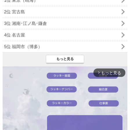
1位 東京（晴海）
2位 宮古島
3位 湘南･江ノ島･鎌倉
4位 名古屋
5位 福岡市（博多）
もっと見る
もっと見る
arrow_forward_ios