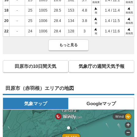
南南東
南南西
18
-
25
1005
28.5
153
4.8
1.4 / 11.4
南
南南西
20
-
25
1006
28.4
134
3.8
1.4 / 11.5
南
南南西
22
-
24
1006
28.4
128
3
1.4 / 11.6
南
南南西
もっと見る
田原市の10日間天気
気象庁の週間天気予報
田原市（赤羽根）エリアの地図
気象マップ
Googleマップ