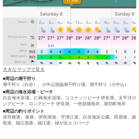
大きなマップで見る
■周辺の潮干狩り
潮干狩り（白谷）
、
小中山漁協潮干狩り場
、
潮干狩り（小中山）
■周辺の海水浴場・ビーチ
白谷海水浴場
、
仁崎海水浴場
、
ココナッツビーチ伊良湖
、
太平洋ロ
ングビーチ
、
ロングビーチ 伊良湖
、
一色前畑海岸
、
堀切町海岸
■周辺の釣りポイント
赤羽根港
、
泉港
、
伊良湖港
、
宇津江港
、
白谷海浜公園
、
田原港
、
姫
島港
、
福江漁港
、
福江港
、
緑が浜エコパーク