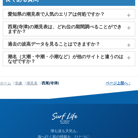
愛知県の潮見表で人気のエリアは何処ですか？
名古屋
、
豊橋市（三河）
、
蒲郡市（形原）
、
半田市（衣
西尾(寺津)の潮見表は、どれ位の期間調べることができ
浦）
、
西尾(寺津)
がよく見られております。
ますか？
2011～2027年までの16年間分の潮汐情報や日の出・日の入りを
過去の波高データを見ることはできますか？
調べることができます。視覚的に分かり易くタイドグラフで、
日の出・日の入り情報も合わせて確認することができます。
大変申し訳ございませんが、過去の波高データ（波の高さ）に
潮名（大潮・中潮・小潮など）が他のサイトと違うのは
関してはご提供しておりません。
なぜですか？
潮名は昔から各地で経験的に呼ばれてきたもので、「何日から
何日まで大潮」という統一された公的な定義はありません。そ
ホーム
気象
潮見表
西尾(寺津)
ページ上部へ
↑
のため、サイトが採用する計算方式によって、境界にあたる日
の潮名が1日ほどずれることがあります。他サイトと潮名が異な
って見える場合は、そのサイトが別の方式を使っている可能性
が高く、どちらかが間違っているわけではありません。なお、
当サイトの潮名は気象庁の方式に基づいて算出しています。
潮も波も天気も。
海へ行く前の情報を、ひとつに。