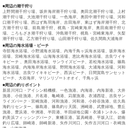
■周辺の潮干狩り
上野間潮干狩り場
、
坂井海岸潮干狩り場
、
奥田北潮干狩り場
、
上村
潮干狩り場
、
大池潮干狩り場
、
一色海岸
、
奥田中潮干狩り場
、
河和
口潮干狩り場
、
西はず鳥羽海岸
、
吉田海岸
、
東はず海岸潮干狩
、
北
方潮干狩り場
、
前島潮干狩
、
梶島・宮崎東海岸
、
奥田南潮干狩り
場
、
ころもざき潮干狩り場
、
沖島潮干狩
、
梶島・宮崎東海岸
、
矢梨
潮干狩り場
、
乙方潮干狩り場
、
山田潮干狩り場
、
佐久間島大浦海岸
■周辺の海水浴場・ビーチ
寺部海水浴場
、
小野浦海水浴場
、
内海千鳥ヶ浜海水浴場
、
坂井海水
浴場
、
宮崎海水浴場
、
山海海水浴場
、
恵比寿海水浴場
、
吉良ワイキ
キビーチ
、
奥田海水浴場
、
サンライズビーチ
、
若松海水浴場
、
篠島
海水浴場
、
内海海岸海水浴場
、
野間海水浴場
、
大浦海水浴場
、
河和
海水浴場
、
吉良ワイキキビーチ
、
西浜ビーチ
、
日間賀島サンセット
ビーチ
、
大谷海岸
、
マリンリゾートオオイ
、
千鳥ヶ浜
■周辺の釣りポイント
新居川河口・アイシン精機横
、
一色漁港
、
内海港
、
内海新港
、
大井
漁港
、
小佐漁港
、
片名港
、
亀崎港
、
苅屋漁港
、
衣浦西堤
、
吉良サン
ライズパーク・宮崎漁港
、
河和漁港
、
河和港
、
小鈴谷漁港
、
佐久島
海釣りセンター
、
篠島港
、
篠島釣り天国
、
洲崎港
、
武豊緑地
、
豊丘
漁港
、
豊浜港
、
中洲港
、
半田港
、
半田緑地公園・衣浦トンネル
、
爆
釣美浜フィッシングパーク
、
東幡豆港
、
冨具崎港
、
平坂入江
、
碧南
釣り広場
、
師崎港
、
師崎新港
、
矢作川河口
、
矢作古川河口・衣崎漁