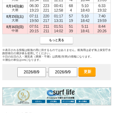
06:30
223
00:41
68
5:10
6:33
8月14日(金)
大潮
19:23
221
12:58
4
18:43
19:32
07:11
220
01:17
57
5:10
7:40
8月15日(土)
大潮
19:50
217
13:31
19
18:42
19:59
07:51
211
01:51
51
5:11
8:44
8月16日(日)
中潮
20:15
211
14:02
39
18:41
20:26
もっと見る
※表示される情報は航海の用に供するものではありません。航海用は必ず海上保安庁水
路部発行の潮汐表を使用してください。
※日の出日の入・潮見表（満潮・干潮）は西尾(寺津)の情報になります。
※潮位の単位はcmになります。
更新
～