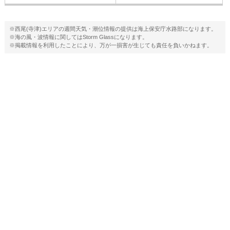
※西尾(寺津)エリアの週間天気・潮位情報の提供は海上保安庁水路部になります。
※海の風・波情報に関してはStorm Glassになります。
※掲載情報を利用したことにより、万が一損害が生じても責任を負いかねます。