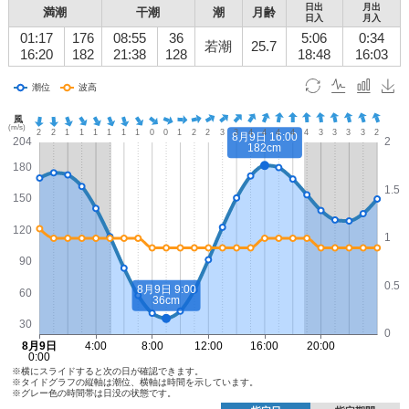
日出
月出
満潮
干潮
潮
月齢
日入
月入
01:17
176
08:55
36
5:06
0:34
若潮
25.7
16:20
182
21:38
128
18:48
16:03
※横にスライドすると次の日が確認できます。
※タイドグラフの縦軸は潮位、横軸は時間を示しています。
※グレー色の時間帯は日没の状態です。