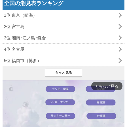
全国の潮見表ランキング
1位 東京（晴海）
2位 宮古島
3位 湘南･江ノ島･鎌倉
4位 名古屋
5位 福岡市（博多）
もっと見る
もっと見る
arrow_forward_ios