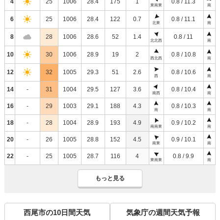
4
25
1006
28.4
175
1
0.8 / 11.3
東南東
南
6
25
1006
28.4
122
0.7
0.8 / 11.1
北東
南
8
28
1006
28.6
52
1.4
0.8 / 11
北北西
南
10
30
1006
28.9
19
2
0.8 / 10.8
西北西
南
12
32
1005
29.3
51
2.6
0.8 / 10.6
西
南
14
-
31
1004
29.5
127
3.6
0.8 / 10.4
南西
南
16
-
29
1003
29.1
188
4.3
0.8 / 10.3
南
南
18
-
28
1004
28.9
193
4.9
0.9 / 10.2
南南東
南
20
-
26
1005
28.8
152
4.5
0.9 / 10.1
南東
南
22
-
25
1005
28.7
116
4
0.8 / 9.9
東南東
南
もっと見る
西尾市の10日間天気
気象庁の週間天気予報