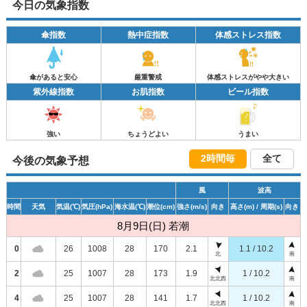
今日の気象指数
傘指数
熱中症指数
体感ストレス指数
傘があると安心
厳重警戒
体感ストレスがやや大きい
紫外線指数
お肌指数
ビール指数
強い
ちょうどよい
うまい
2時間毎
全て
今後の気象予想
風
波高
時間
天気
気温
(℃)
気圧
(hPa)
海水温
(℃)
潮位
(cm)
強さ
(m/s)
向き
高さ
(m)
/ 周期
(s)
向き
8月9日(日) 若潮
0
26
1008
28
170
2.1
1.1 / 10.2
北
南
2
25
1007
28
173
1.9
1 / 10.2
北北西
南
4
25
1007
28
141
1.7
1 / 10.2
北北西
南