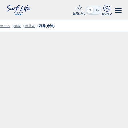
☆
お気に入り
ログイン
ホーム
気象
潮見表
西尾(寺津)