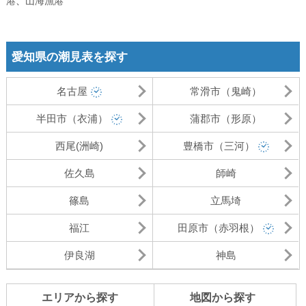
港
、
山海漁港
愛知県の潮見表を探す
名古屋
常滑市（鬼崎）
半田市（衣浦）
蒲郡市（形原）
西尾(洲崎)
豊橋市（三河）
佐久島
師崎
篠島
立馬埼
福江
田原市（赤羽根）
伊良湖
神島
エリアから探す
地図から探す