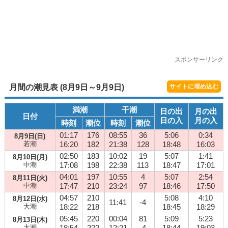
スポンサーリンク
月間の潮見表 (8月9日～9月9日)
サイトに埋め込む
満潮
干潮
日の出
月の出
日付
日の入
月の入
時刻
潮位
時刻
潮位
01:17
176
08:55
36
5:06
0:34
8月9日(日)
若潮
16:20
182
21:38
128
18:48
16:03
02:50
183
10:02
19
5:07
1:41
8月10日(月)
中潮
17:08
198
22:38
113
18:47
17:01
04:01
197
10:55
4
5:07
2:54
8月11日(火)
中潮
17:47
210
23:24
97
18:46
17:50
04:57
210
5:08
4:10
8月12日(水)
11:41
-4
大潮
18:22
218
18:45
18:29
05:45
220
00:04
81
5:09
5:23
8月13日(木)
大潮
18:54
222
12:21
-4
18:44
19:03