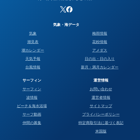
気象・海データ
気象
梅雨情報
潮見表
花粉情報
潮カレンダー
アメダス
天気予報
日の出・日の入り
台風情報
新月・満月カレンダー
サーフィン
運営情報
サーフィン
お問い合わせ
波情報
運営者情報
ビーチ＆海水浴場
サイトマップ
サーフ動画
プライバシーポリシー
仲間の募集
特定商取引法に基づく表記
米国版