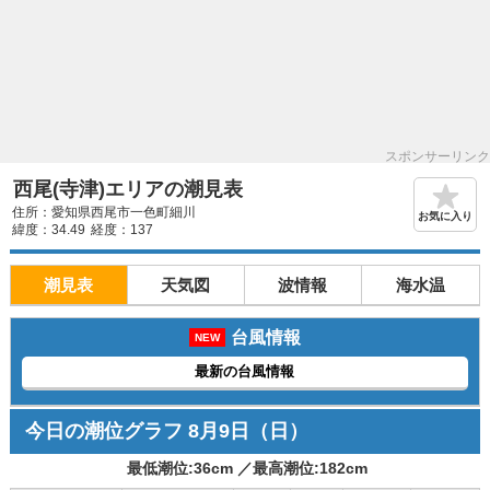
スポンサーリンク
西尾(寺津)エリアの潮見表
住所：愛知県西尾市一色町細川
お気に入り
緯度：34.49
経度：137
潮見表
天気図
波情報
海水温
台風情報
NEW
最新の台風情報
今日の潮位グラフ
8月9日
（日）
最低潮位:
36
cm ／
最高潮位:
182
cm