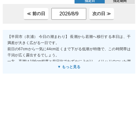
指定日
指定期間
≪ 前の日
次の日 ≫
【半田市（衣浦） 今日の潮まわり】 長潮から若潮へ移行する本日は、干
満差が大きく広がる一日です。
前日の67cmから一気に44cm近くまで下がる低潮が特徴で、この時間帯は
干潟が広く露出するでしょう。
一方、高潮は196cm程度と前日比でわずかに上がり、メリハリのついた潮
▼ もっと見る
の動きが期待できます。
天文潮位より若干低めの予測（約7cm程度）が出ていますが、気圧
1006hPa前後と平穏な気象条件なのでほぼ予測通りに進むと考えられま
す。
干潟遊びや磯歩きを考えているなら低潮時間を狙い、ウインドサーフィン
なら満潮前後の流れが活発な時間帯が狙い目です。
穏やかな風予報なので、むしろ潮流の変化を読んで活動するのが今日のコ
ツになりますね。