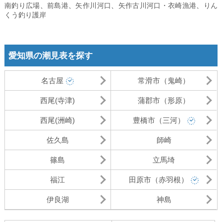
南釣り広場
、
前島港
、
矢作川河口
、
矢作古川河口・衣崎漁港
、
りん
くう釣り護岸
愛知県の潮見表を探す
名古屋
常滑市（鬼崎）
西尾(寺津)
蒲郡市（形原）
西尾(洲崎)
豊橋市（三河）
佐久島
師崎
篠島
立馬埼
福江
田原市（赤羽根）
伊良湖
神島