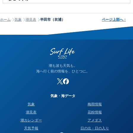
す。両者には気圧や風などの気象条件により差（潮位偏差）が
潮名は昔から各地で経験的に呼ばれてきたもので、「何日から
生じます。例えば、低気圧が近づくと気圧が下がり、1hPaあた
何日まで大潮」という統一された公的な定義はありません。そ
り約1cmの海面上昇が起こります（逆気圧効果）。また、沖か
ホーム
気象
潮見表
半田市（衣浦）
ページ上部へ
↑
のため、サイトが採用する計算方式によって、境界にあたる日
ら陸に向かって強風が吹くと、海水が沿岸に吹き寄せられて潮
の潮名が1日ほどずれることがあります。他サイトと潮名が異な
位が上昇します。当サイトでは気象庁の観測データをもとにリ
って見える場合は、そのサイトが別の方式を使っている可能性
アルタイムの実測潮位をタイドグラフに表示しており、予測と
が高く、どちらかが間違っているわけではありません。なお、
の違いを視覚的に確認できます。
当サイトの潮名は気象庁の方式に基づいて算出しています。
潮も波も天気も。
海へ行く前の情報を、ひとつに。
気象・海データ
気象
梅雨情報
潮見表
花粉情報
潮カレンダー
アメダス
天気予報
日の出・日の入り