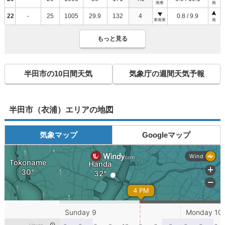
南東
南
22
-
25
1005
29.9
132
4
0.8 / 9.9
東南東
南
もっと見る
半田市の10日間天気
気象庁の週間天気予報
半田市（衣浦）エリアの地図
気象マップ
Googleマップ