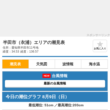
スポンサーリンク
半田市（衣浦）エリアの潮見表
住所：愛知県半田市11号地
お気に入り
緯度：34.53
経度：136.57
潮見表
天気図
波情報
海水温
台風情報
NEW
最新の台風情報
今日の潮位グラフ
8月9日
（日）
最低潮位:
51
cm ／
最高潮位:
203
cm