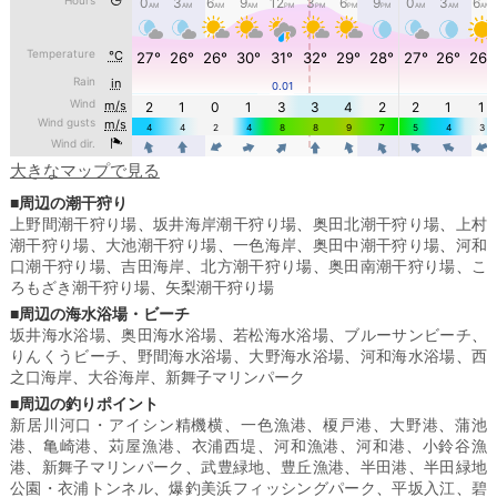
大きなマップで見る
■周辺の潮干狩り
上野間潮干狩り場
、
坂井海岸潮干狩り場
、
奥田北潮干狩り場
、
上村
潮干狩り場
、
大池潮干狩り場
、
一色海岸
、
奥田中潮干狩り場
、
河和
口潮干狩り場
、
吉田海岸
、
北方潮干狩り場
、
奥田南潮干狩り場
、
こ
ろもざき潮干狩り場
、
矢梨潮干狩り場
■周辺の海水浴場・ビーチ
坂井海水浴場
、
奥田海水浴場
、
若松海水浴場
、
ブルーサンビーチ
、
りんくうビーチ
、
野間海水浴場
、
大野海水浴場
、
河和海水浴場
、
西
之口海岸
、
大谷海岸
、
新舞子マリンパーク
■周辺の釣りポイント
新居川河口・アイシン精機横
、
一色漁港
、
榎戸港
、
大野港
、
蒲池
港
、
亀崎港
、
苅屋漁港
、
衣浦西堤
、
河和漁港
、
河和港
、
小鈴谷漁
港
、
新舞子マリンパーク
、
武豊緑地
、
豊丘漁港
、
半田港
、
半田緑地
公園・衣浦トンネル
、
爆釣美浜フィッシングパーク
、
平坂入江
、
碧