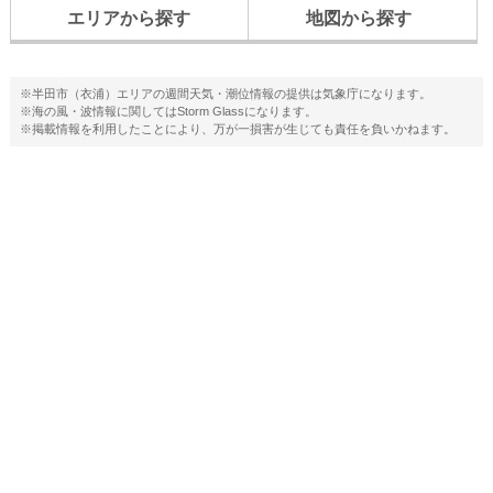
エリアから探す
地図から探す
※半田市（衣浦）エリアの週間天気・潮位情報の提供は気象庁になります。
※海の風・波情報に関してはStorm Glassになります。
※掲載情報を利用したことにより、万が一損害が生じても責任を負いかねます。