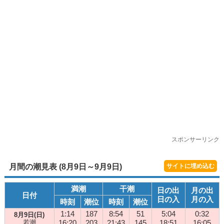
スポンサーリンク
月間の潮見表 (8月9日～9月9日)
サイトに埋め込む
満潮
干潮
日の出
月の出
日付
日の入
月の入
時刻
潮位
時刻
潮位
1:14
187
8:54
51
5:04
0:32
8月9日(日)
若潮
16:20
203
21:43
145
18:51
16:05