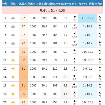
時間
天気
気温
(℃)
気圧
(hPa)
海水温
(℃)
潮位
(cm)
強さ
(m/s)
向き
高さ
(m)
/ 周期
(s)
向き
8月9日(日) 若潮
0
27
1008
29.8
182
2.1
1.1 / 10.2
北
南
2
27
1007
29.8
184
1.9
1 / 10.2
北北西
南
4
27
1007
29.7
155
1.7
1 / 10.2
北北西
南
6
28
1007
29.7
101
1.5
1 / 10.2
北北西
南
8
29
1007
29.7
56
0.9
0.9 / 10.3
北西
南
10
30
1007
29.9
59
1.4
0.9 / 10.6
西
南
12
31
1006
30.1
110
2.8
0.9 / 11
西南西
南
14
31
1005
30.1
171
3.8
0.9 / 11
南西
南
16
31
1005
30.1
203
4.3
1 / 10.8
南南西
南
18
30
1005
30
190
4.4
1 / 10.7
南
南
20
28
1006
29.9
158
3.9
0.9 / 10.7
南
南