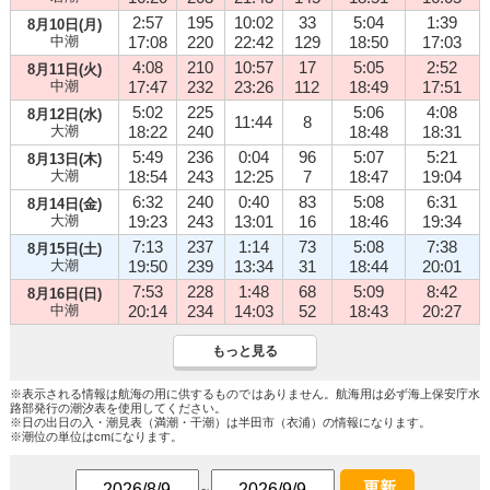
2:57
195
10:02
33
5:04
1:39
8月10日(月)
中潮
17:08
220
22:42
129
18:50
17:03
4:08
210
10:57
17
5:05
2:52
8月11日(火)
中潮
17:47
232
23:26
112
18:49
17:51
5:02
225
5:06
4:08
8月12日(水)
11:44
8
大潮
18:22
240
18:48
18:31
5:49
236
0:04
96
5:07
5:21
8月13日(木)
大潮
18:54
243
12:25
7
18:47
19:04
6:32
240
0:40
83
5:08
6:31
8月14日(金)
大潮
19:23
243
13:01
16
18:46
19:34
7:13
237
1:14
73
5:08
7:38
8月15日(土)
大潮
19:50
239
13:34
31
18:44
20:01
7:53
228
1:48
68
5:09
8:42
8月16日(日)
中潮
20:14
234
14:03
52
18:43
20:27
もっと見る
※表示される情報は航海の用に供するものではありません。航海用は必ず海上保安庁水
路部発行の潮汐表を使用してください。
※日の出日の入・潮見表（満潮・干潮）は半田市（衣浦）の情報になります。
※潮位の単位はcmになります。
更新
～