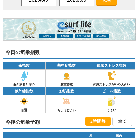
今日の気象指数
傘指数
熱中症指数
体感ストレス指数
傘があると安心
厳重警戒
体感ストレスがやや大きい
紫外線指数
お肌指数
ビール指数
普通
ちょうどよい
うまい
2時間毎
全て
今後の気象予想
風
波高