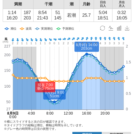
日出
月出
満潮
干潮
潮
月齢
日入
月入
1:14
187
8:54
51
5:04
0:32
若潮
25.7
16:20
203
21:43
145
18:51
16:05
※横にスライドすると次の日が確認できます。
※タイドグラフの縦軸は潮位、横軸は時間を示しています。
※グレー色の時間帯は日没の状態です。