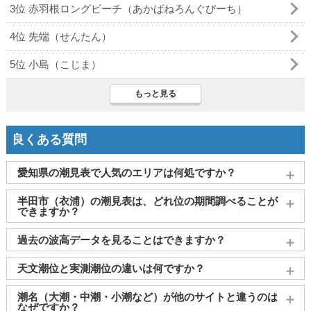
3位 赤羽根ロングビーチ（あかばねろんぐびーち）
4位 先端（せんたん）
5位 小島（こじま）
もっと見る
良くある質問
愛知県の潮見表で人気のエリアは何処ですか？
名古屋
、
豊橋市（三河）
、
蒲郡市（形原）
、
半田市（衣
半田市（衣浦）の潮見表は、どれ位の期間調べることが
浦）
、
西尾(寺津)
がよく見られております。
できますか？
2011～2027年までの16年間分の潮汐情報や日の出・日の入りを
過去の波高データを見ることはできますか？
調べることができます。視覚的に分かり易くタイドグラフで、
日の出・日の入り情報も合わせて確認することができます。
大変申し訳ございませんが、過去の波高データ（波の高さ）に
天文潮位と実測潮位の違いは何ですか？
関してはご提供しておりません。
天文潮位とは、月や太陽の引力をもとに計算された予測値で
潮名（大潮・中潮・小潮など）が他のサイトと違うのは
す。一方、実測潮位は観測所で実際に計測された海面の高さで
なぜですか？