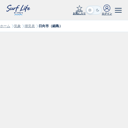
☆
お気に入り
ログイン
ホーム
気象
潮見表
日向市（細島）