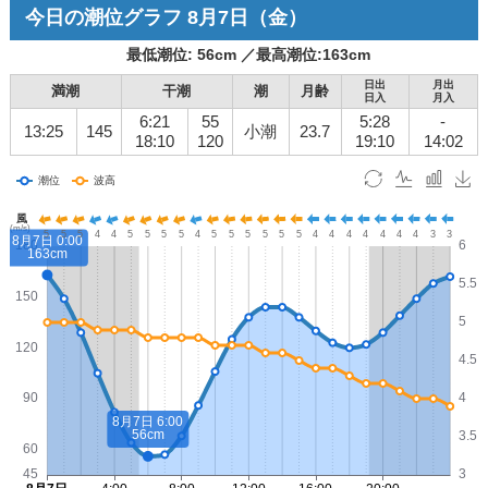
今日の潮位グラフ
8月7日
（金）
最低潮位:
56
cm ／
最高潮位:
163
cm
日出
月出
満潮
干潮
潮
月齢
日入
月入
6:21
55
5:28
-
13:25
145
小潮
23.7
18:10
120
19:10
14:02