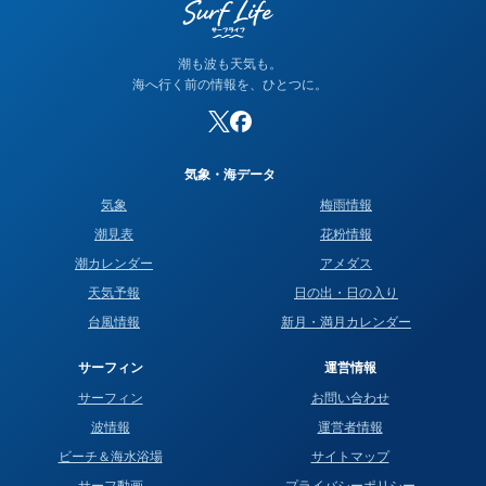
潮も波も天気も。
海へ行く前の情報を、ひとつに。
気象・海データ
気象
梅雨情報
潮見表
花粉情報
潮カレンダー
アメダス
天気予報
日の出・日の入り
台風情報
新月・満月カレンダー
サーフィン
運営情報
サーフィン
お問い合わせ
波情報
運営者情報
ビーチ＆海水浴場
サイトマップ
サーフ動画
プライバシーポリシー