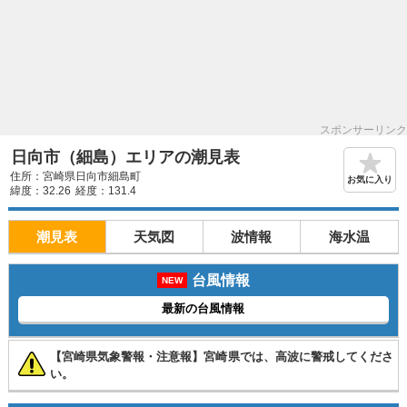
スポンサーリンク
日向市（細島）エリアの潮見表
住所：宮崎県日向市細島町
お気に入り
緯度：32.26
経度：131.4
潮見表
天気図
波情報
海水温
台風情報
NEW
最新の台風情報
【宮崎県気象警報・注意報】宮崎県では、高波に警戒してくださ
い。