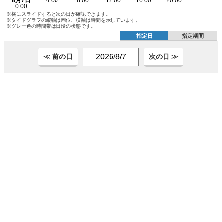
※横にスライドすると次の日が確認できます。
※タイドグラフの縦軸は潮位、横軸は時間を示しています。
※グレー色の時間帯は日没の状態です。
指定日
指定期間
≪ 前の日
次の日 ≫