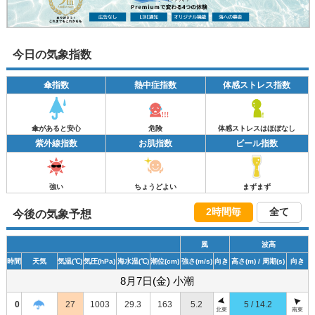
今日の気象指数
傘指数
熱中症指数
体感ストレス指数
傘があると安心
危険
体感ストレスはほぼなし
紫外線指数
お肌指数
ビール指数
強い
ちょうどよい
まずまず
2時間毎
全て
今後の気象予想
風
波高
時間
天気
気温
(℃)
気圧
(hPa)
海水温
(℃)
潮位
(cm)
強さ
(m/s)
向き
高さ
(m)
/ 周期
(s)
向き
8月7日(金) 小潮
0
27
1003
29.3
163
5.2
5 / 14.2
北東
南東