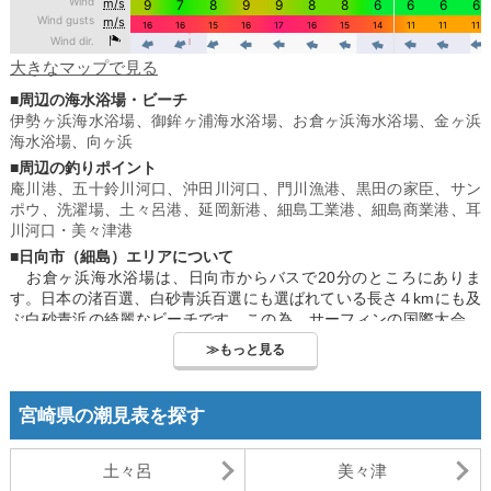
大きなマップで見る
■周辺の海水浴場・ビーチ
伊勢ヶ浜海水浴場
、
御鉾ヶ浦海水浴場
、
お倉ヶ浜海水浴場
、
金ヶ浜
海水浴場
、
向ヶ浜
■周辺の釣りポイント
庵川港
、
五十鈴川河口
、
沖田川河口
、
門川漁港
、
黒田の家臣
、
サン
ポウ
、
洗濯場
、
土々呂港
、
延岡新港
、
細島工業港
、
細島商業港
、
耳
川河口・美々津港
■日向市（細島）エリアについて
お倉ヶ浜海水浴場は、日向市からバスで20分のところにありま
す。日本の渚百選、白砂青浜百選にも選ばれている長さ４kmにも及
ぶ白砂青浜の綺麗なビーチです。この為、サーフィンの国際大会で
も使用されているなど、全国屈指のサーフポイントとなっていま
≫もっと見る
す。ビーチハウスなども整備されているので、サーフィンを楽しめ
る環境は整っています。ボトムは砂浜で、穏やかな波質なので、サ
ーフィン初心者でも、十分楽しめます。
宮崎県の潮見表を探す
御鉾ヶ浦海水浴場は、こちらも日向市からバスで20分のところに
あります。波が緩やかで、家族連れも安心して海に入ることが出来
ます。バーベキューや、公園もあり、団体客は特に楽しめるビーチ
土々呂
美々津
となっています。歩いて15分のところに、馬ヶ背というリアス式海