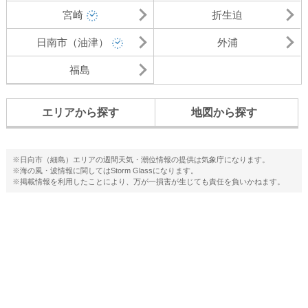
岸で、海釣りの名所があります。こちらでは、アジやちぬ、めじま
宮崎
折生迫
などを釣ることができます。又、日本の海水浴場88選にも選ばれて
おり、海水浴も楽しめます。
日南市（油津）
外浦
金ヶ浜海水浴場は、御鉾ヶ浦海水浴場から徒歩で15分のところに
あります。綺麗な海でサーフィンのメッカと呼ばれているように、
福島
潮風の影響もあり、波質が変化しやすいので、より楽しんでサーフ
ィンをすることが出来ます。お倉ヶ浜海水浴場と金ヶ浜海水浴場
は、国道10号線に沿って連なっているので、車でアクセスし易くな
エリアから探す
地図から探す
っています。
※日向市（細島）エリアの週間天気・潮位情報の提供は気象庁になります。
※海の風・波情報に関してはStorm Glassになります。
※掲載情報を利用したことにより、万が一損害が生じても責任を負いかねます。