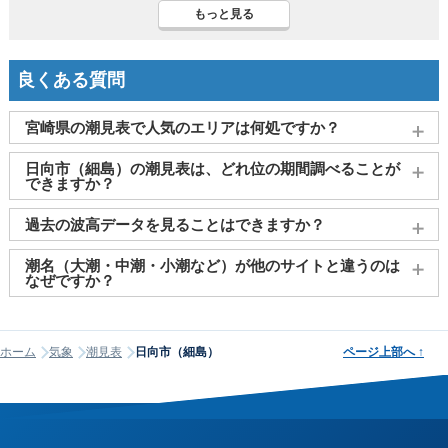
もっと見る
良くある質問
宮崎県の潮見表で人気のエリアは何処ですか？
宮崎
、
日南市（油津）
、
日向市（細島）
、
土々呂
、
福島
がよ
日向市（細島）の潮見表は、どれ位の期間調べることが
く見られております。
できますか？
2011～2027年までの16年間分の潮汐情報や日の出・日の入りを
過去の波高データを見ることはできますか？
調べることができます。視覚的に分かり易くタイドグラフで、
日の出・日の入り情報も合わせて確認することができます。
大変申し訳ございませんが、過去の波高データ（波の高さ）に
潮名（大潮・中潮・小潮など）が他のサイトと違うのは
関してはご提供しておりません。
なぜですか？
潮名は昔から各地で経験的に呼ばれてきたもので、「何日から
何日まで大潮」という統一された公的な定義はありません。そ
ホーム
気象
潮見表
日向市（細島）
ページ上部へ
↑
のため、サイトが採用する計算方式によって、境界にあたる日
の潮名が1日ほどずれることがあります。他サイトと潮名が異な
って見える場合は、そのサイトが別の方式を使っている可能性
が高く、どちらかが間違っているわけではありません。なお、
当サイトの潮名は気象庁の方式に基づいて算出しています。