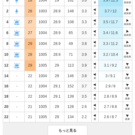
0
28
1004
29
162
3.6
3.9 / 12.3
東
南南東
2
28
1003
28.9
148
3.3
3.7 / 12
東
南南東
4
27
1003
28.9
108
3.3
3.5 / 11.7
東
南南東
6
27
1004
28.9
65
3.5
3.4 / 11.6
東
南南東
8
29
1004
28.9
49
3.8
3.3 / 11.2
東
南南東
10
28
1005
28.9
71
3.9
3.2 / 10.4
東
南南東
12
29
1005
29
113
3.9
3.1 / 9.2
東
南東
14
-
22
1004
29
146
3.8
3 / 9.1
東
南東
16
-
22
1004
29.1
152
3.7
2.9 / 9
東
南東
18
-
22
1004
29.1
139
3.5
2.8 / 8.9
東
南東
20
-
21
1005
29
128
2.6
2.7 / 8.8
東
南東
22
-
21
1005
29
134
2.2
2.6 / 8.7
東
南東
もっと見る