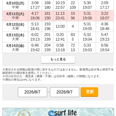
3:08
168
10:19
22
5:30
2:09
8月10日(月)
中潮
17:27
180
22:57
109
19:07
17:17
4:17
181
11:13
10
5:31
3:22
8月11日(火)
中潮
18:06
190
23:41
96
19:06
18:07
5:13
193
5:31
4:36
8月12日(水)
12:00
4
大潮
18:41
196
19:05
18:48
6:02
201
0:20
83
5:32
5:47
8月13日(木)
大潮
19:13
199
12:41
5
19:04
19:23
6:48
204
0:58
72
5:33
6:56
8月14日(金)
大潮
19:42
199
13:18
13
19:03
19:54
もっと見る
※表示される情報は航海の用に供するものではありません。航海用は必ず海上保安庁水
路部発行の潮汐表を使用してください。
※日の出日の入・潮見表（満潮・干潮）は日向市（細島）の情報になります。
※潮位の単位はcmになります。
更新
～