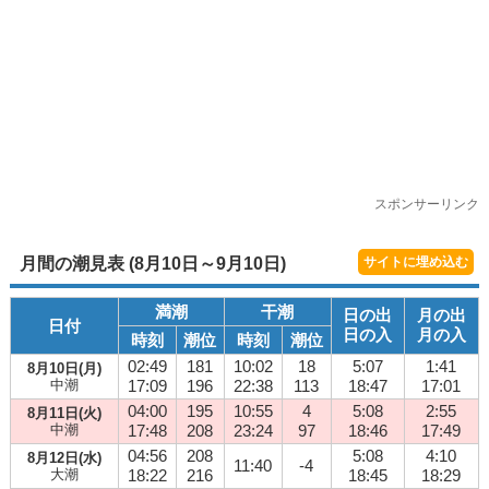
スポンサーリンク
月間の潮見表 (8月10日～9月10日)
サイトに埋め込む
満潮
干潮
日の出
月の出
日付
日の入
月の入
時刻
潮位
時刻
潮位
02:49
181
10:02
18
5:07
1:41
8月10日(月)
中潮
17:09
196
22:38
113
18:47
17:01
04:00
195
10:55
4
5:08
2:55
8月11日(火)
中潮
17:48
208
23:24
97
18:46
17:49
04:56
208
5:08
4:10
8月12日(水)
11:40
-4
大潮
18:22
216
18:45
18:29