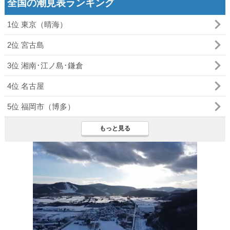
全国の潮見表ランキング
1位 東京（晴海）
2位 宮古島
3位 湘南･江ノ島･鎌倉
4位 名古屋
5位 福岡市（博多）
もっと見る