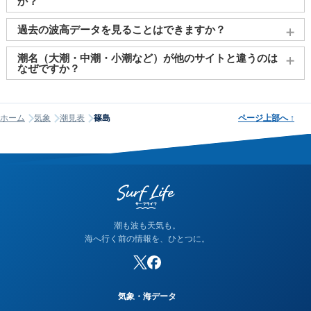
か？
2011～2027年までの16年間分の潮汐情報や日の出・日の入りを
過去の波高データを見ることはできますか？
調べることができます。視覚的に分かり易くタイドグラフで、
日の出・日の入り情報も合わせて確認することができます。
大変申し訳ございませんが、過去の波高データ（波の高さ）に
潮名（大潮・中潮・小潮など）が他のサイトと違うのは
関してはご提供しておりません。
なぜですか？
潮名は昔から各地で経験的に呼ばれてきたもので、「何日から
何日まで大潮」という統一された公的な定義はありません。そ
ホーム
気象
潮見表
篠島
ページ上部へ
↑
のため、サイトが採用する計算方式によって、境界にあたる日
の潮名が1日ほどずれることがあります。他サイトと潮名が異な
って見える場合は、そのサイトが別の方式を使っている可能性
が高く、どちらかが間違っているわけではありません。なお、
当サイトの潮名は気象庁の方式に基づいて算出しています。
潮も波も天気も。
海へ行く前の情報を、ひとつに。
気象・海データ