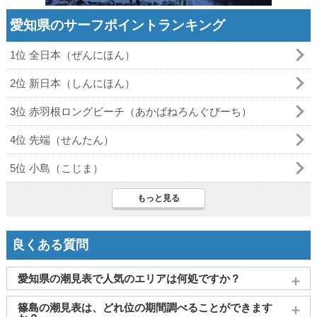
愛知県のサーフポイントランキング
1位 全日本（ぜんにほん）
2位 新日本（しんにほん）
3位 赤羽根ロングビーチ（あかばねろんぐびーち）
4位 先端（せんたん）
5位 小島（こじま）
もっと見る
良くある質問
愛知県の潮見表で人気のエリアは何処ですか？
名古屋
、
豊橋市（三河）
、
蒲郡市（形原）
、
半田市（衣
篠島の潮見表は、どれ位の期間調べることができます
浦）
、
西尾(寺津)
がよく見られております。