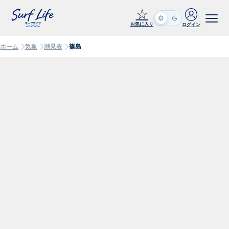
☆
お気に入り
ログイン
ホーム
気象
潮見表
篠島