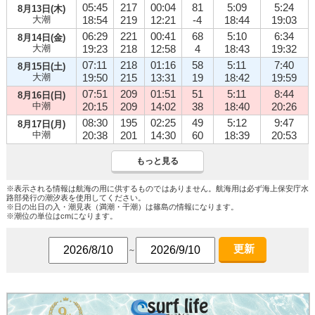
05:45
217
00:04
81
5:09
5:24
8月13日(木)
大潮
18:54
219
12:21
-4
18:44
19:03
06:29
221
00:41
68
5:10
6:34
8月14日(金)
大潮
19:23
218
12:58
4
18:43
19:32
07:11
218
01:16
58
5:11
7:40
8月15日(土)
大潮
19:50
215
13:31
19
18:42
19:59
07:51
209
01:51
51
5:11
8:44
8月16日(日)
中潮
20:15
209
14:02
38
18:40
20:26
08:30
195
02:25
49
5:12
9:47
8月17日(月)
中潮
20:38
201
14:30
60
18:39
20:53
もっと見る
※表示される情報は航海の用に供するものではありません。航海用は必ず海上保安庁水
路部発行の潮汐表を使用してください。
※日の出日の入・潮見表（満潮・干潮）は篠島の情報になります。
※潮位の単位はcmになります。
更新
～