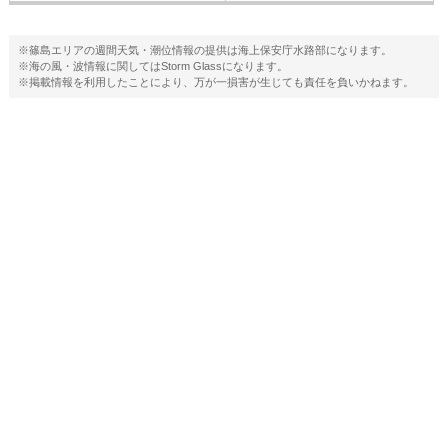
※篠島エリアの週間天気・潮位情報の提供は海上保安庁水路部になります。
※海の風・波情報に関してはStorm Glassになります。
※掲載情報を利用したことにより、万が一損害が生じても責任を負いかねます。