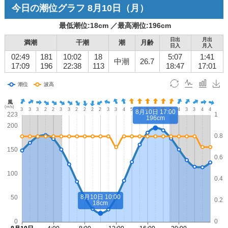
今日の潮位グラフ
8月10日
（月）
最低潮位:
18
cm ／
最高潮位:
196
cm
日出
月出
満潮
干潮
潮
月齢
日入
月入
02:49
181
10:02
18
5:07
1:41
中潮
26.7
17:09
196
22:38
113
18:47
17:01