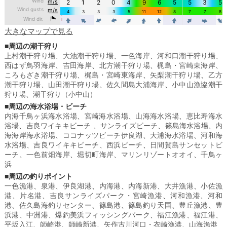
大きなマップで見る
■周辺の潮干狩り
上村潮干狩り場
、
大池潮干狩り場
、
一色海岸
、
河和口潮干狩り場
、
西はず鳥羽海岸
、
吉田海岸
、
北方潮干狩り場
、
梶島・宮崎東海岸
、
ころもざき潮干狩り場
、
梶島・宮崎東海岸
、
矢梨潮干狩り場
、
乙方
潮干狩り場
、
山田潮干狩り場
、
佐久間島大浦海岸
、
小中山漁協潮干
狩り場
、
潮干狩り（小中山）
■周辺の海水浴場・ビーチ
内海千鳥ヶ浜海水浴場
、
宮崎海水浴場
、
山海海水浴場
、
恵比寿海水
浴場
、
吉良ワイキキビーチ
、
サンライズビーチ
、
篠島海水浴場
、
内
海海岸海水浴場
、
ココナッツビーチ伊良湖
、
大浦海水浴場
、
河和海
水浴場
、
吉良ワイキキビーチ
、
西浜ビーチ
、
日間賀島サンセットビ
ーチ
、
一色前畑海岸
、
堀切町海岸
、
マリンリゾートオオイ
、
千鳥ヶ
浜
■周辺の釣りポイント
一色漁港
、
泉港
、
伊良湖港
、
内海港
、
内海新港
、
大井漁港
、
小佐漁
港
、
片名港
、
吉良サンライズパーク・宮崎漁港
、
河和漁港
、
河和
港
、
佐久島海釣りセンター
、
篠島港
、
篠島釣り天国
、
豊丘漁港
、
豊
浜港
、
中洲港
、
爆釣美浜フィッシングパーク
、
福江漁港
、
福江港
、
平坂入江
、
師崎港
、
師崎新港
、
矢作古川河口・衣崎漁港
、
山海漁港