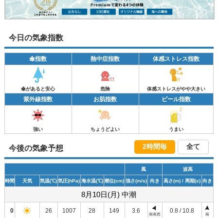
今日の気象指数
傘指数
熱中症指数
体感ストレス指数
傘があると安心
危険
体感ストレスがやや大きい
紫外線指数
お肌指数
ビール指数
強い
ちょうどよい
うまい
2時間毎
全て
今後の気象予想
風
波高
時間
天気
気温
(℃)
気圧
(hPa)
海水温
(℃)
潮位
(cm)
強さ
(m/s)
向き
高さ
(m)
/ 周期
(s)
向き
8月10日(月) 中潮
0
26
1007
28
149
3.6
0.8 / 10.8
南南西
南