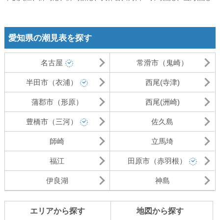
愛知県の潮見表を探す
名古屋
常滑市（鬼崎）
半田市（衣浦）
西尾(寺津)
蒲郡市（形原）
西尾(洲崎)
豊橋市（三河）
佐久島
師崎
立馬埼
福江
田原市（赤羽根）
伊良湖
神島
エリアから探す
地図から探す