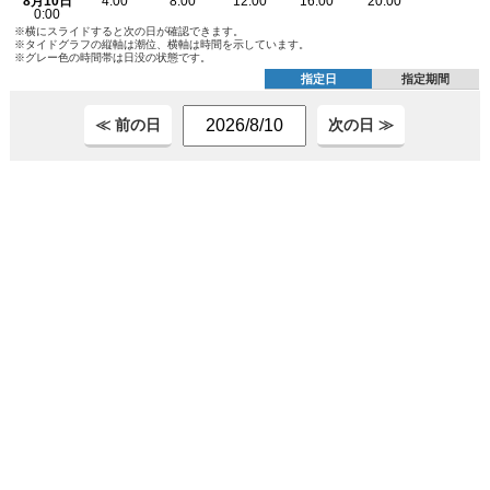
※横にスライドすると次の日が確認できます。
※タイドグラフの縦軸は潮位、横軸は時間を示しています。
※グレー色の時間帯は日没の状態です。
指定日
指定期間
≪ 前の日
次の日 ≫