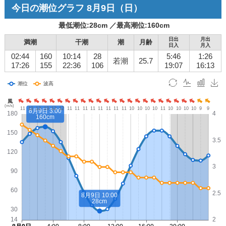
今日の潮位グラフ
8月9日
（日）
最低潮位:
28
cm ／
最高潮位:
160
cm
日出
月出
満潮
干潮
潮
月齢
日入
月入
02:44
160
10:14
28
5:46
1:26
若潮
25.7
17:26
155
22:36
106
19:07
16:13