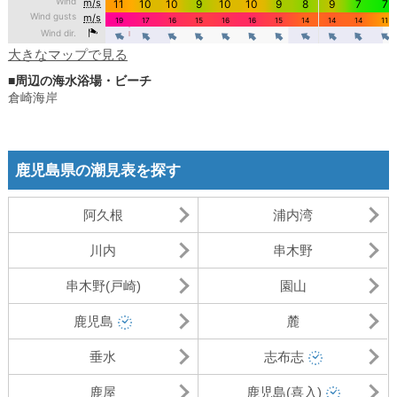
大きなマップで見る
■周辺の海水浴場・ビーチ
倉崎海岸
鹿児島県の潮見表を探す
阿久根
浦内湾
川内
串木野
串木野(戸崎)
園山
鹿児島
麓
垂水
志布志
鹿屋
鹿児島(喜入)