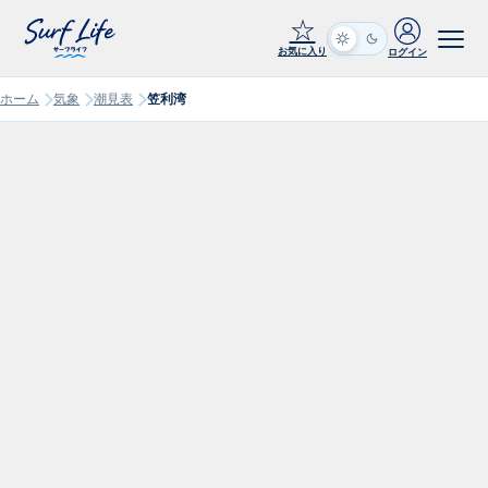
☆
お気に入り
ログイン
ホーム
気象
潮見表
笠利湾