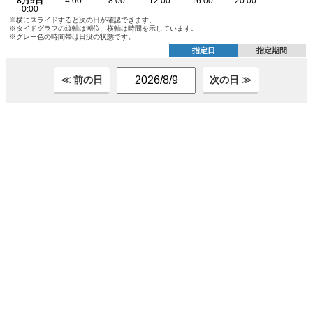
※横にスライドすると次の日が確認できます。
※タイドグラフの縦軸は潮位、横軸は時間を示しています。
※グレー色の時間帯は日没の状態です。
指定日
指定期間
≪ 前の日
次の日 ≫