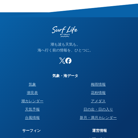
の潮名が1日ほどずれることがあります。他サイトと潮名が異な
って見える場合は、そのサイトが別の方式を使っている可能性
が高く、どちらかが間違っているわけではありません。なお、
当サイトの潮名は気象庁の方式に基づいて算出しています。
潮も波も天気も。
海へ行く前の情報を、ひとつに。
気象・海データ
気象
梅雨情報
潮見表
花粉情報
潮カレンダー
アメダス
天気予報
日の出・日の入り
台風情報
新月・満月カレンダー
サーフィン
運営情報