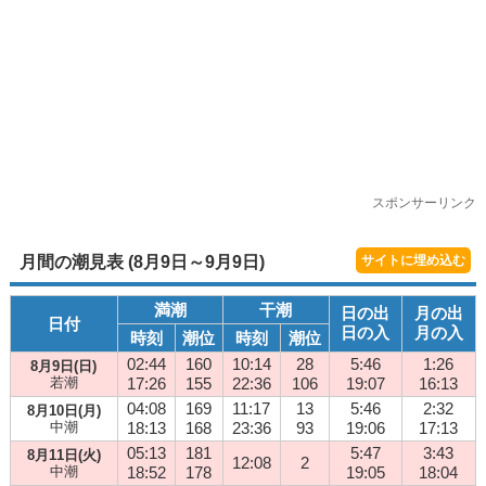
スポンサーリンク
月間の潮見表 (8月9日～9月9日)
サイトに埋め込む
満潮
干潮
日の出
月の出
日付
日の入
月の入
時刻
潮位
時刻
潮位
02:44
160
10:14
28
5:46
1:26
8月9日(日)
若潮
17:26
155
22:36
106
19:07
16:13
04:08
169
11:17
13
5:46
2:32
8月10日(月)
中潮
18:13
168
23:36
93
19:06
17:13
05:13
181
5:47
3:43
8月11日(火)
12:08
2
中潮
18:52
178
19:05
18:04