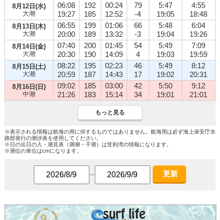
06:08
192
00:24
79
5:47
4:55
8月12日(水)
大潮
19:27
185
12:52
-4
19:05
18:48
06:55
199
01:06
66
5:48
6:04
8月13日(木)
大潮
20:00
189
13:32
-3
19:04
19:26
07:40
200
01:45
54
5:49
7:09
8月14日(金)
大潮
20:30
190
14:09
4
19:03
19:59
08:22
195
02:23
46
5:49
8:12
8月15日(土)
大潮
20:59
187
14:43
17
19:02
20:31
09:02
185
03:00
42
5:50
9:12
8月16日(日)
中潮
21:26
183
15:14
34
19:01
21:01
もっと見る
※表示される情報は航海の用に供するものではありません。航海用は必ず海上保安庁水
路部発行の潮汐表を使用してください。
※日の出日の入・潮見表（満潮・干潮）は笠利湾の情報になります。
※潮位の単位はcmになります。
更新
～