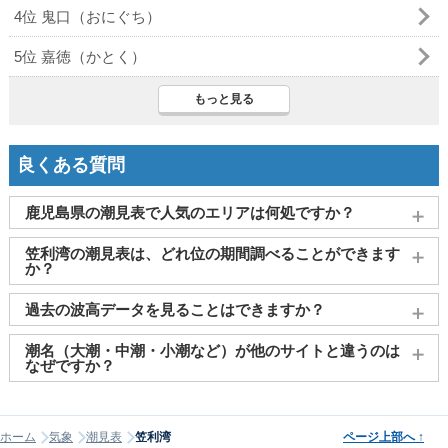
4位 鬼口（おにぐち）
5位 嘉徳（かとく）
もっと見る
良くある質問
鹿児島県の潮見表で人気のエリアは何処ですか？
鹿児島
、
奄美大島
、
志布志
、
屋久島(一湊)
、
与論島(茶花)
がよ
笠利湾の潮見表は、どれ位の期間調べることができます
く見られております。
か？
2011～2027年までの16年間分の潮汐情報や日の出・日の入りを
過去の波高データを見ることはできますか？
調べることができます。視覚的に分かり易くタイドグラフで、
日の出・日の入り情報も合わせて確認することができます。
大変申し訳ございませんが、過去の波高データ（波の高さ）に
潮名（大潮・中潮・小潮など）が他のサイトと違うのは
関してはご提供しておりません。
なぜですか？
潮名は昔から各地で経験的に呼ばれてきたもので、「何日から
何日まで大潮」という統一された公的な定義はありません。そ
ホーム
気象
潮見表
笠利湾
ページ上部へ
↑
のため、サイトが採用する計算方式によって、境界にあたる日