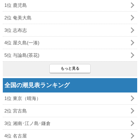
1位 鹿児島
2位 奄美大島
3位 志布志
4位 屋久島(一湊)
5位 与論島(茶花)
もっと見る
全国の潮見表ランキング
1位 東京（晴海）
2位 宮古島
3位 湘南･江ノ島･鎌倉
4位 名古屋