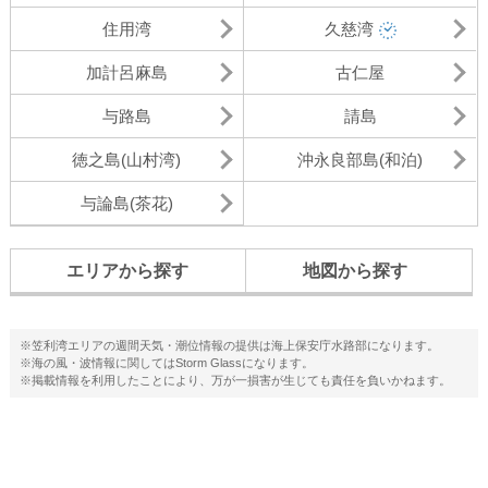
住用湾
久慈湾
加計呂麻島
古仁屋
与路島
請島
徳之島(山村湾)
沖永良部島(和泊)
与論島(茶花)
エリアから探す
地図から探す
※笠利湾エリアの週間天気・潮位情報の提供は海上保安庁水路部になります。
※海の風・波情報に関してはStorm Glassになります。
※掲載情報を利用したことにより、万が一損害が生じても責任を負いかねます。