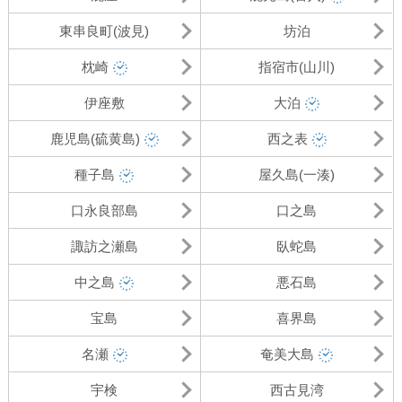
東串良町(波見)
坊泊
枕崎
指宿市(山川)
伊座敷
大泊
鹿児島(硫黄島)
西之表
種子島
屋久島(一湊)
口永良部島
口之島
諏訪之瀬島
臥蛇島
中之島
悪石島
宝島
喜界島
名瀬
奄美大島
宇検
西古見湾