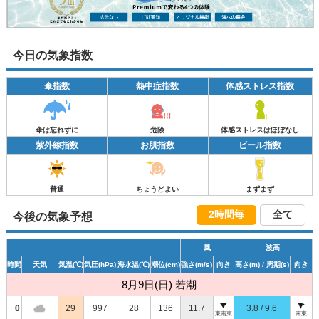
今日の気象指数
傘指数
熱中症指数
体感ストレス指数
傘は忘れずに
危険
体感ストレスはほぼなし
紫外線指数
お肌指数
ビール指数
普通
ちょうどよい
まずまず
2時間毎
全て
今後の気象予想
風
波高
時間
天気
気温
(℃)
気圧
(hPa)
海水温
(℃)
潮位
(cm)
強さ
(m/s)
向き
高さ
(m)
/ 周期
(s)
向き
8月9日(日) 若潮
0
29
997
28
136
11.7
3.8 / 9.6
東南東
南東