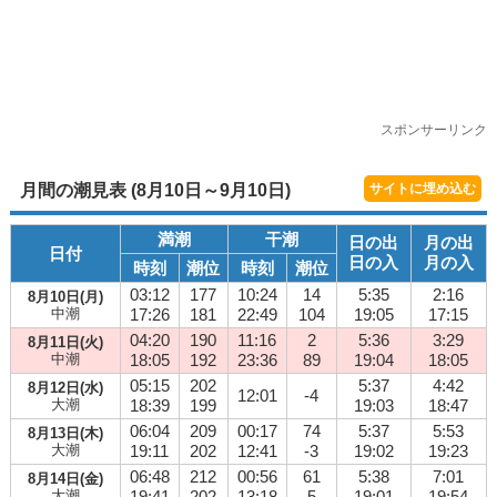
スポンサーリンク
月間の潮見表 (8月10日～9月10日)
サイトに埋め込む
満潮
干潮
日の出
月の出
日付
日の入
月の入
時刻
潮位
時刻
潮位
03:12
177
10:24
14
5:35
2:16
8月10日(月)
中潮
17:26
181
22:49
104
19:05
17:15
04:20
190
11:16
2
5:36
3:29
8月11日(火)
中潮
18:05
192
23:36
89
19:04
18:05
05:15
202
5:37
4:42
8月12日(水)
12:01
-4
大潮
18:39
199
19:03
18:47
06:04
209
00:17
74
5:37
5:53
8月13日(木)
大潮
19:11
202
12:41
-3
19:02
19:23
06:48
212
00:56
61
5:38
7:01
8月14日(金)
大潮
19:41
202
13:18
5
19:01
19:54