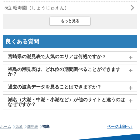
5位 昭寿園（しょうじゅえん）
もっと見る
良くある質問
宮崎県の潮見表で人気のエリアは何処ですか？
宮崎
、
日南市（油津）
、
日向市（細島）
、
土々呂
、
福島
がよ
福島の潮見表は、どれ位の期間調べることができます
く見られております。
か？
2011～2027年までの16年間分の潮汐情報や日の出・日の入りを
過去の波高データを見ることはできますか？
調べることができます。視覚的に分かり易くタイドグラフで、
日の出・日の入り情報も合わせて確認することができます。
大変申し訳ございませんが、過去の波高データ（波の高さ）に
潮名（大潮・中潮・小潮など）が他のサイトと違うのは
関してはご提供しておりません。
なぜですか？
潮名は昔から各地で経験的に呼ばれてきたもので、「何日から
何日まで大潮」という統一された公的な定義はありません。そ
ホーム
気象
潮見表
福島
ページ上部へ
↑
のため、サイトが採用する計算方式によって、境界にあたる日
の潮名が1日ほどずれることがあります。他サイトと潮名が異な
って見える場合は、そのサイトが別の方式を使っている可能性