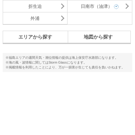
折生迫
日南市（油津）
外浦
エリアから探す
地図から探す
※福島エリアの週間天気・潮位情報の提供は海上保安庁水路部になります。
※海の風・波情報に関してはStorm Glassになります。
※掲載情報を利用したことにより、万が一損害が生じても責任を負いかねます。