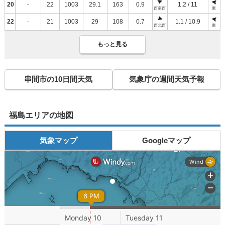
20
-
22
1003
29.1
163
0.9
1.2 / 11
西南西
東
22
-
21
1003
29
108
0.7
1.1 / 10.9
西北西
東
もっと見る
串間市の10日間天気
気象庁の週間天気予報
福島エリアの地図
気象マップ
Googleマップ