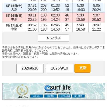
07:31
208
01:33
52
5:39
8:05
8月15日(土)
大潮
20:09
200
13:52
19
19:00
20:24
08:11
198
02:09
46
5:39
9:07
8月16日(日)
中潮
20:35
195
14:24
37
18:59
20:52
08:52
185
02:45
45
5:40
10:07
8月17日(月)
中潮
21:00
188
14:53
57
18:58
21:22
もっと見る
※表示される情報は航海の用に供するものではありません。航海用は必ず海上保安庁水
路部発行の潮汐表を使用してください。
※日の出日の入・潮見表（満潮・干潮）は福島の情報になります。
※潮位の単位はcmになります。
更新
～