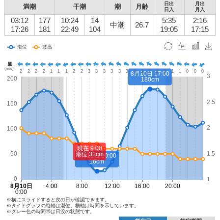
日出
月出
満潮
干潮
潮
月齢
日入
月入
03:12
177
10:24
14
5:35
2:16
中潮
26.7
17:26
181
22:49
104
19:05
17:15
※横にスライドすると次の日が確認できます。
※タイドグラフの縦軸は潮位、横軸は時間を示しています。
※グレー色の時間帯は日没の状態です。