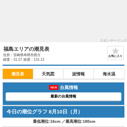
スポンサーリンク
福島エリアの潮見表
住所：宮崎県串間市西方
お気に入り
緯度：31.27
経度：131.12
潮見表
天気図
波情報
海水温
台風情報
NEW
最新の台風情報
今日の潮位グラフ
8月10日
（月）
最低潮位:
16
cm ／
最高潮位:
180
cm