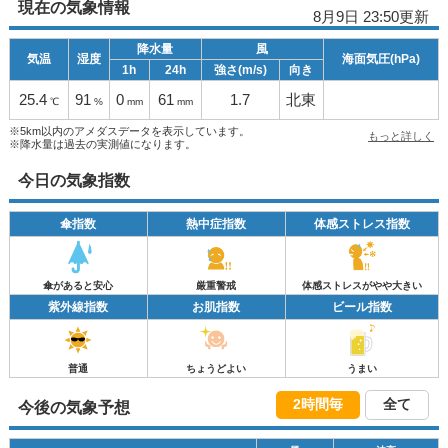
現在の気象情報
8月9日 23:50更新
降水量
風
気温
湿度
海面気圧(hPa)
1h
24h
強さ(m/s)
向き
25.4
91
0
61
1.7
北東
℃
%
mm
mm
※5km以内のアメダスデータを表示しています。
もっと詳しく
※降水量は過去の実測値になります。
今日の気象指数
傘指数
熱中症指数
体感ストレス指数
傘があると安心
厳重警戒
体感ストレスがやや大きい
紫外線指数
お肌指数
ビール指数
普通
ちょうどよい
うまい
2時間毎
全て
今後の気象予想