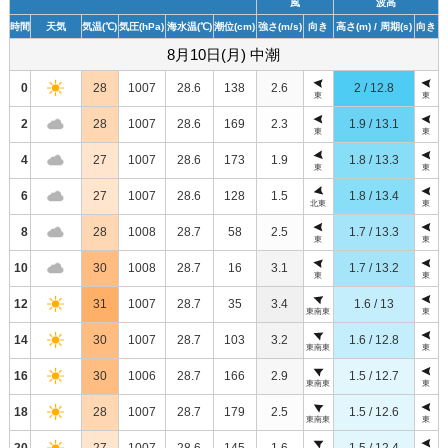
風
波高
時間
天気
気温
(℃)
気圧
(hPa)
海水温
(℃)
潮位
(cm)
強さ
(m/s)
向き
高さ
(m)
/ 周期
(s)
向き
8月10日(月) 中潮
0
28
1007
28.6
138
2.6
2 / 12.8
東
東
2
28
1007
28.6
169
2.3
1.9 / 13.1
東
東
4
27
1007
28.6
173
1.9
1.8 / 13.3
東
東
6
27
1007
28.6
128
1.5
1.8 / 13.4
北東
東
8
28
1008
28.7
58
2.5
1.7 / 13.3
東
東
10
30
1008
28.7
16
3.1
1.7 / 13.2
東
東
12
31
1007
28.7
35
3.4
1.6 / 13
東南東
東
14
30
1007
28.7
103
3.2
1.6 / 12.8
東南東
東
16
30
1006
28.7
166
2.9
1.5 / 12.7
東南東
東
18
28
1007
28.7
179
2.5
1.5 / 12.6
東南東
東
20
27
1007
28.6
145
1.6
1.5 / 12.4