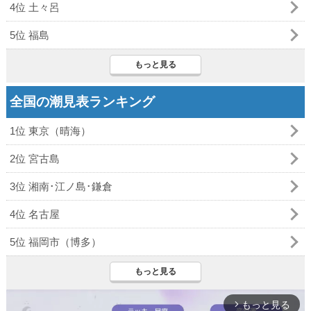
4位 土々呂
5位 福島
もっと見る
全国の潮見表ランキング
1位 東京（晴海）
2位 宮古島
3位 湘南･江ノ島･鎌倉
4位 名古屋
5位 福岡市（博多）
もっと見る
もっと見る
arrow_forward_ios