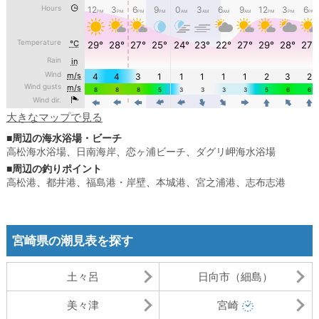
大きなマップで見る
■周辺の海水浴場・ビーチ
高松海水浴場
、
日南海岸
、
恋ヶ浦ビーチ
、
ダグリ岬海水浴場
■周辺の釣りポイント
高松港
、
都井港
、
福島港・岸壁
、
本城港
、
宮之浦港
、
志布志港
宮崎県の潮見表を探す
土々呂
日向市（細島）
美々津
宮崎