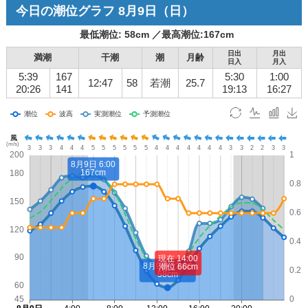
今日の潮位グラフ
8月9日
（日）
最低潮位:
58
cm ／
最高潮位:
167
cm
日出
月出
満潮
干潮
潮
月齢
日入
月入
5:39
167
5:30
1:00
12:47
58
若潮
25.7
20:26
141
19:13
16:27