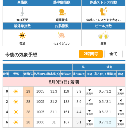
傘指数
熱中症指数
体感ストレス指数
傘は不要
厳重警戒
体感ストレスがやや大きい
紫外線指数
お肌指数
ビール指数
普通
ちょうどよい
最高
2時間毎
全て
今後の気象予想
風
波高
時間
天気
気温
(℃)
気圧
(hPa)
海水温
(℃)
潮位
(cm)
強さ
(m/s)
向き
高さ
(m)
/ 周期
(s)
向き
8月9日(日) 若潮
0
29
1005
31.3
119
3.9
0.5 / 3.2
東南東
東南東
2
28
1005
31.2
138
3.9
0.5 / 3.1
東南東
東南東
4
28
1005
31.1
161
4.4
0.6 / 3.1
東南東
東南東
6
28
1006
31
167
5.1
0.7 / 3.2
東南東
東南東