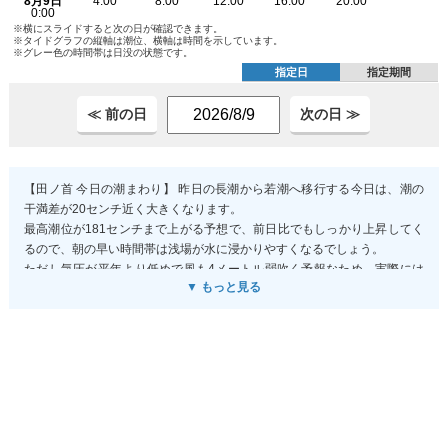
※横にスライドすると次の日が確認できます。
※タイドグラフの縦軸は潮位、横軸は時間を示しています。
※グレー色の時間帯は日没の状態です。
指定日
指定期間
≪ 前の日
次の日 ≫
【田ノ首 今日の潮まわり】 昨日の長潮から若潮へ移行する今日は、潮の
干満差が20センチ近く大きくなります。
最高潮位が181センチまで上がる予想で、前日比でもしっかり上昇してく
るので、朝の早い時間帯は浅場が水に浸かりやすくなるでしょう。
ただし気圧が平年より低めで風も4メートル弱吹く予報なため、実際には
▼ もっと見る
予測値より9センチ程度高くなる可能性があり、想定より水位が上がるか
もしれません。
サーフィンなら潮が緩む時間帯を狙うか、磯歩きなら午後の干潮を避けて
朝のうちに動くのが無難です。