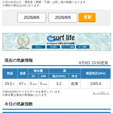
※日の出日の入・潮見表（満潮・干潮）は田ノ首の情報になります。
※潮位の単位はcmになります。
更新
～
現在の気象情報
8月8日 23:50更新
降水量
風
気温
湿度
海面気圧(hPa)
1h
24h
強さ(m/s)
向き
29.0
67
0
0
3.2
南東
1005.8
℃
%
mm
mm
※5km以内のアメダスデータを表示しています。
もっと詳しく
※降水量は過去の実測値になります。
今日の気象指数