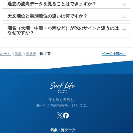
2011～2027年までの16年間分の潮汐情報や日の出・日の入りを
過去の波高データを見ることはできますか？
調べることができます。視覚的に分かり易くタイドグラフで、
日の出・日の入り情報も合わせて確認することができます。
大変申し訳ございませんが、過去の波高データ（波の高さ）に
天文潮位と実測潮位の違いは何ですか？
関してはご提供しておりません。
天文潮位とは、月や太陽の引力をもとに計算された予測値で
潮名（大潮・中潮・小潮など）が他のサイトと違うのは
す。一方、実測潮位は観測所で実際に計測された海面の高さで
なぜですか？
す。両者には気圧や風などの気象条件により差（潮位偏差）が
潮名は昔から各地で経験的に呼ばれてきたもので、「何日から
生じます。例えば、低気圧が近づくと気圧が下がり、1hPaあた
何日まで大潮」という統一された公的な定義はありません。そ
り約1cmの海面上昇が起こります（逆気圧効果）。また、沖か
ホーム
気象
潮見表
田ノ首
ページ上部へ
↑
のため、サイトが採用する計算方式によって、境界にあたる日
ら陸に向かって強風が吹くと、海水が沿岸に吹き寄せられて潮
の潮名が1日ほどずれることがあります。他サイトと潮名が異な
位が上昇します。当サイトでは気象庁の観測データをもとにリ
って見える場合は、そのサイトが別の方式を使っている可能性
アルタイムの実測潮位をタイドグラフに表示しており、予測と
が高く、どちらかが間違っているわけではありません。なお、
の違いを視覚的に確認できます。
当サイトの潮名は気象庁の方式に基づいて算出しています。
潮も波も天気も。
海へ行く前の情報を、ひとつに。
気象・海データ