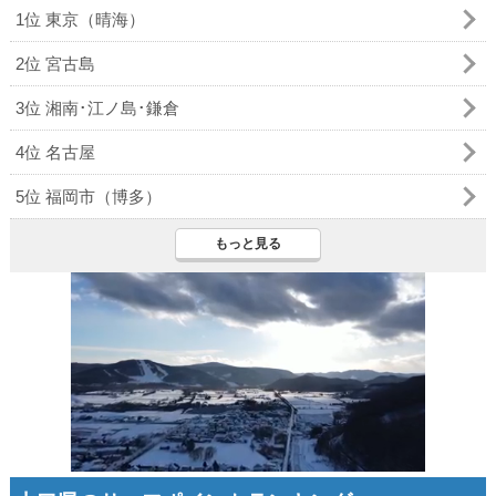
1位 東京（晴海）
2位 宮古島
3位 湘南･江ノ島･鎌倉
4位 名古屋
5位 福岡市（博多）
もっと見る