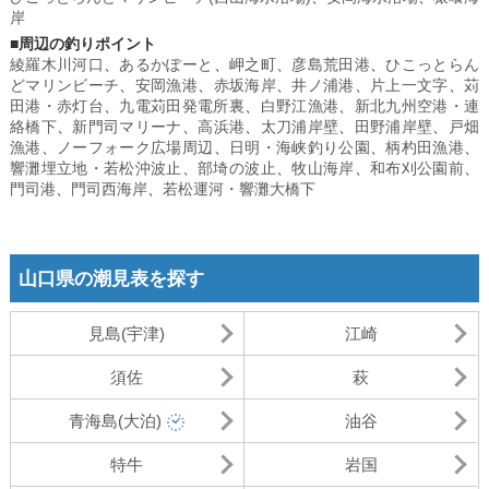
岸
■周辺の釣りポイント
綾羅木川河口
、
あるかぽーと
、
岬之町
、
彦島荒田港
、
ひこっとらん
どマリンビーチ
、
安岡漁港
、
赤坂海岸
、
井ノ浦港
、
片上一文字
、
苅
田港・赤灯台
、
九電苅田発電所裏
、
白野江漁港
、
新北九州空港・連
絡橋下
、
新門司マリーナ
、
高浜港
、
太刀浦岸壁
、
田野浦岸壁
、
戸畑
漁港
、
ノーフォーク広場周辺
、
日明・海峡釣り公園
、
柄杓田漁港
、
響灘埋立地・若松沖波止
、
部埼の波止
、
牧山海岸
、
和布刈公園前
、
門司港
、
門司西海岸
、
若松運河・響灘大橋下
山口県の潮見表を探す
見島(宇津)
江崎
須佐
萩
青海島(大泊)
油谷
特牛
岩国