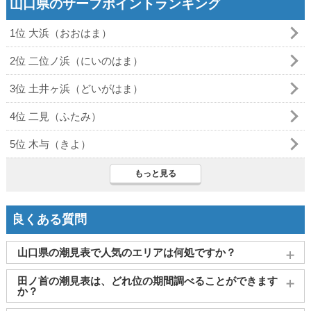
山口県のサーフポイントランキング
1位 大浜（おおはま）
2位 二位ノ浜（にいのはま）
3位 土井ヶ浜（どいがはま）
4位 二見（ふたみ）
5位 木与（きよ）
もっと見る
良くある質問
山口県の潮見表で人気のエリアは何処ですか？
山口(三田尻)
、
宇部
、
岩国
、
大畠
、
周南市（徳山）
がよく見
田ノ首の潮見表は、どれ位の期間調べることができます
られております。
か？