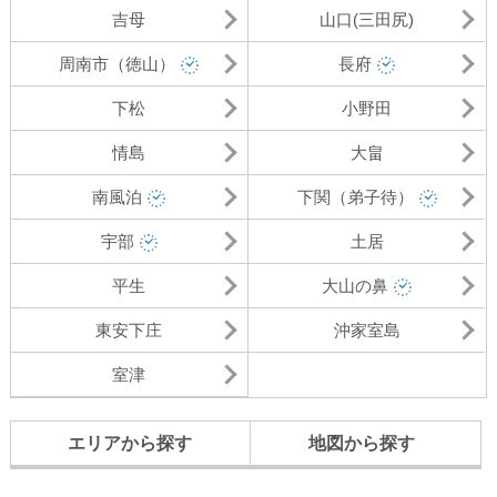
吉母
山口(三田尻)
周南市（徳山）
長府
下松
小野田
情島
大畠
南風泊
下関（弟子待）
宇部
土居
平生
大山の鼻
東安下庄
沖家室島
室津
エリアから探す
地図から探す