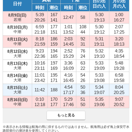
日の出
月の出
日付
日の入
月の入
時刻
潮位
時刻
潮位
5:39
167
5:30
1:00
8月9日(日)
12:47
58
若潮
20:26
141
19:13
16:27
6:59
177
1:01
108
5:30
2:07
8月10日(月)
中潮
21:18
151
13:52
44
19:12
17:25
8:18
186
2:03
92
5:31
3:20
8月11日(火)
中潮
21:59
159
14:45
31
19:11
18:13
9:23
194
2:52
76
5:32
4:35
8月12日(水)
大潮
22:36
165
15:29
24
19:10
18:54
10:16
197
3:36
63
5:33
5:48
8月13日(木)
大潮
23:11
169
16:09
22
19:09
19:28
11:01
195
4:16
54
5:33
6:58
8月14日(金)
大潮
23:42
171
16:45
26
19:08
19:58
4:54
50
5:34
8:04
8月15日(土)
11:42
188
大潮
17:17
36
19:07
20:25
0:10
170
5:29
51
5:35
9:07
8月16日(日)
中潮
12:18
177
17:46
50
19:06
20:52
もっと見る
※表示される情報は航海の用に供するものではありません。航海用は必ず海上保安庁水
路部発行の潮汐表を使用してください。