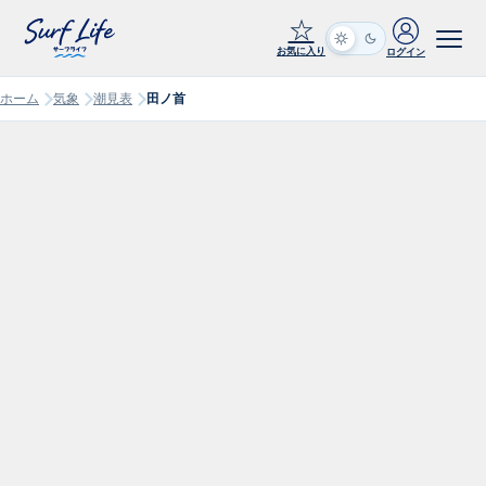
☆
お気に入り
ログイン
ホーム
気象
潮見表
田ノ首