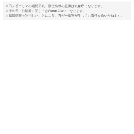
※田ノ首エリアの週間天気・潮位情報の提供は気象庁になります。
※海の風・波情報に関してはStorm Glassになります。
※掲載情報を利用したことにより、万が一損害が生じても責任を負いかねます。