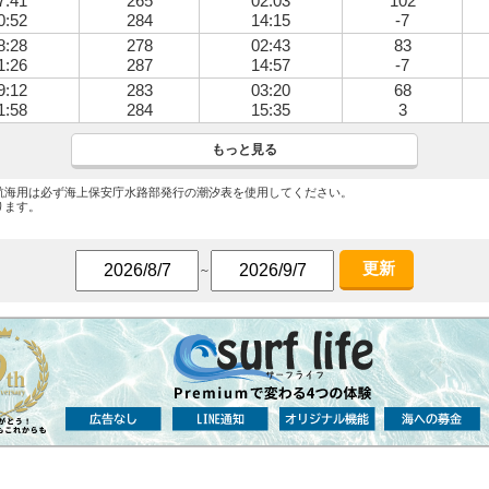
7:41
265
02:03
102
0:52
284
14:15
-7
8:28
278
02:43
83
1:26
287
14:57
-7
9:12
283
03:20
68
1:58
284
15:35
3
もっと見る
航海用は必ず海上保安庁水路部発行の潮汐表を使用してください。
ります。
更新
～