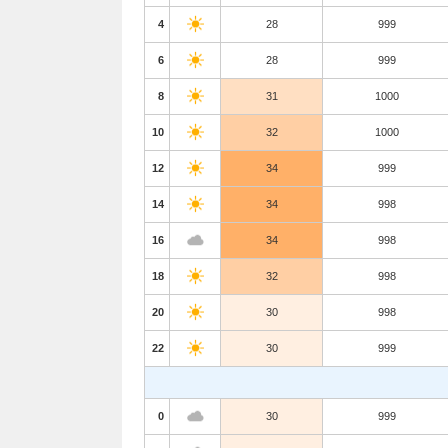
4
28
999
6
28
999
8
31
1000
10
32
1000
12
34
999
14
34
998
16
34
998
18
32
998
20
30
998
22
30
999
0
30
999