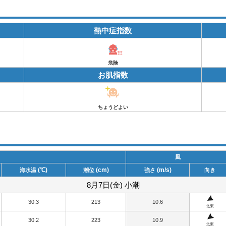
熱中症指数
危険
お肌指数
ちょうどよい
風
(℃)
(cm)
(m/s)
海水温
潮位
強さ
向き
8月7日(金) 小潮
30.3
213
10.6
北東
30.2
223
10.9
北東