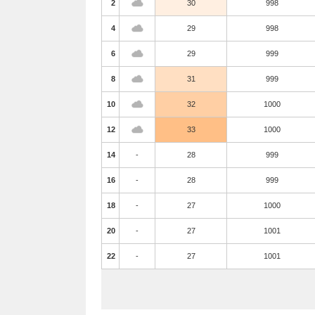
2
30
998
4
29
998
6
29
999
8
31
999
10
32
1000
12
33
1000
14
-
28
999
16
-
28
999
18
-
27
1000
20
-
27
1001
22
-
27
1001