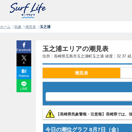
ホーム
気象
潮見表
玉之浦
玉之浦エリアの潮見表
Facebook
住所：長崎県五島市玉之浦町玉之浦
緯度：32.37
経
X
潮見表
Hatena
LINE
【長崎県気象警報・注意報】長崎県では、
今日の潮位グラフ
8月7日
（金）