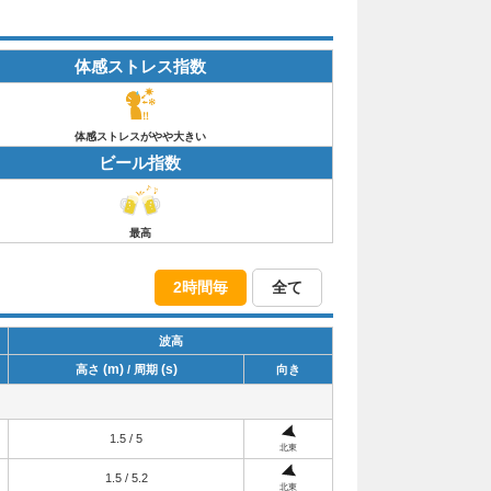
体感ストレス指数
体感ストレスがやや大きい
ビール指数
最高
2時間毎
全て
波高
(m)
(s)
高さ
/ 周期
向き
1.5 / 5
北東
1.5 / 5.2
北東