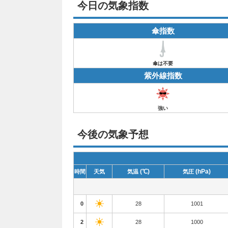
今日の気象指数
傘指数
傘は不要
紫外線指数
強い
今後の気象予想
(℃)
(hPa)
時間
天気
気温
気圧
0
28
1001
2
28
1000