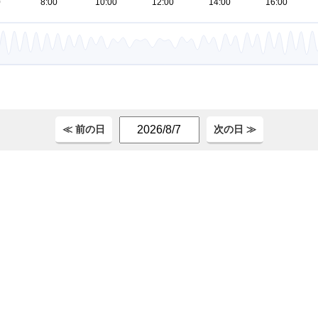
。
≪ 前の日
次の日 ≫