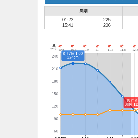
満潮
01:23
225
15:41
206