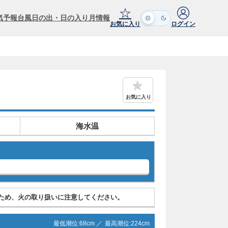
☆
気予報
台風
日の出・日の入り
月情報
お気に入り
ログイン
お気に入り
海水温
ため、火の取り扱いに注意してください。
最低潮位:
68
cm ／
最高潮位:
224
cm