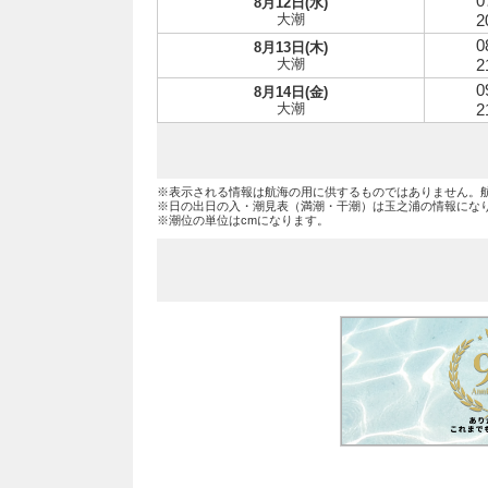
0
8月12日(水)
大潮
2
0
8月13日(木)
大潮
2
0
8月14日(金)
大潮
2
※表示される情報は航海の用に供するものではありません。
※日の出日の入・潮見表（満潮・干潮）は玉之浦の情報にな
※潮位の単位はcmになります。