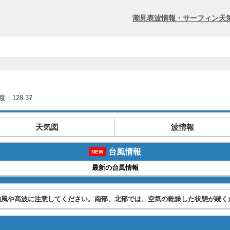
潮見表
波情報・サーフィン
天
度：128.37
天気図
波情報
台風情報
NEW
最新の台風情報
強風や高波に注意してください。南部、北部では、空気の乾燥した状態が続く