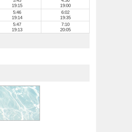
5:45
4:50
19:15
19:00
5:46
6:02
19:14
19:35
5:47
7:10
19:13
20:05