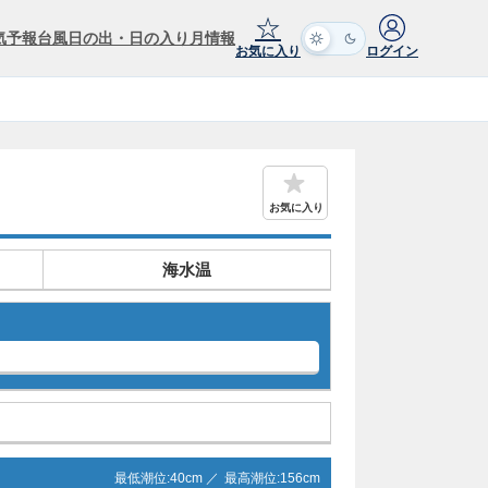
☆
気予報
台風
日の出・日の入り
月情報
お気に入り
ログイン
お気に入り
海水温
最低潮位:
40
cm ／
最高潮位:
156
cm