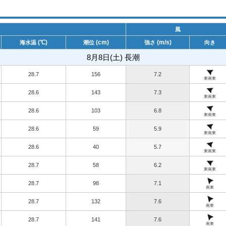
風
(℃)
(cm)
(m/s)
海水温
潮位
強さ
向き
8月8日(土) 長潮
28.7
156
7.2
東南東
28.6
143
7.3
東南東
28.6
103
6.8
東南東
28.6
59
5.9
東南東
28.6
40
5.7
東南東
28.7
58
6.2
東南東
28.7
98
7.1
南東
28.7
132
7.6
南東
28.7
141
7.6
南東