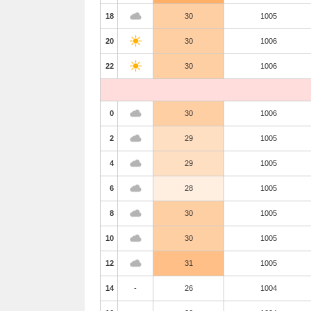
18
30
1005
20
30
1006
22
30
1006
0
30
1006
2
29
1005
4
29
1005
6
28
1005
8
30
1005
10
30
1005
12
31
1005
14
-
26
1004