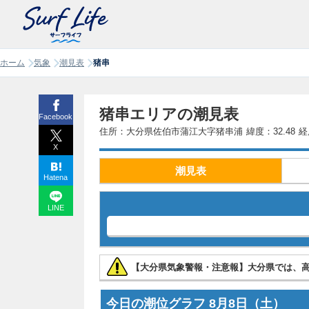
ホーム
気象
潮見表
猪串
猪串エリアの潮見表
Facebook
住所：大分県佐伯市蒲江大字猪串浦
緯度：32.48
経
X
潮見表
Hatena
LINE
【大分県気象警報・注意報】大分県では、
今日の潮位グラフ
8月8日
（土）