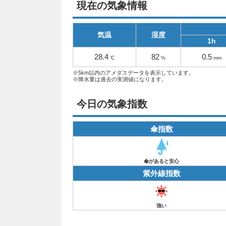
現在の気象情報
気温
湿度
1h
28.4
82
0.5
℃
%
mm
※5km以内のアメダスデータを表示しています。
※降水量は過去の実測値になります。
今日の気象指数
傘指数
傘があると安心
紫外線指数
強い