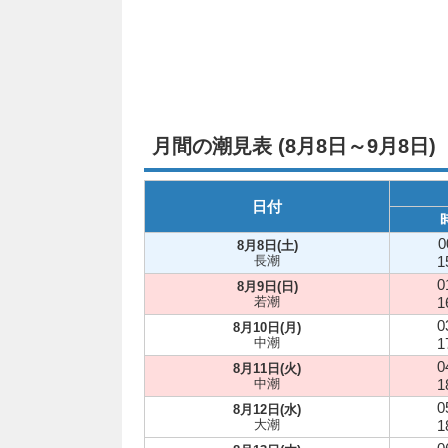
月間の潮見表 (8月8日～9月8日)
日付
0
8月8日(土)
長潮
1
0
8月9日(日)
若潮
1
0
8月10日(月)
中潮
1
0
8月11日(火)
中潮
1
0
8月12日(水)
大潮
1