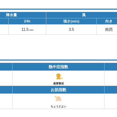
降水量
風
24h
強さ(m/s)
向き
11.5
3.5
南西
mm
熱中症指数
厳重警戒
お肌指数
ちょうどよい