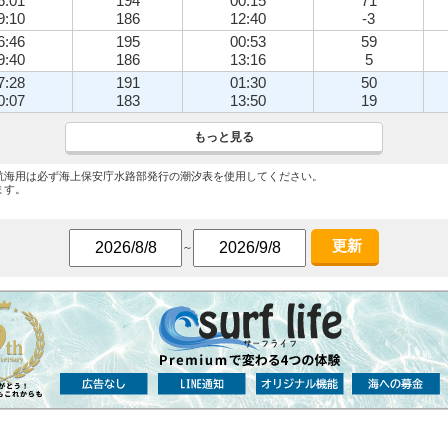
6:01
194
00:15
71
9:10
186
12:40
-3
6:46
195
00:53
59
9:40
186
13:16
5
7:28
191
01:30
50
0:07
183
13:50
19
もっと見る
航海用は必ず海上保安庁水路部発行の潮汐表を使用してください。
ます。
更新
～