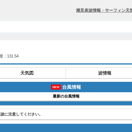
潮見表
波情報・サーフィン
天
度：131.54
天気図
波情報
台風情報
NEW
最新の台風情報
高波に注意してください。