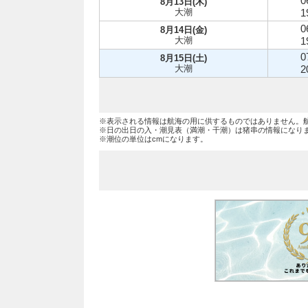
0
8月13日(木)
大潮
1
0
8月14日(金)
大潮
1
0
8月15日(土)
大潮
2
※表示される情報は航海の用に供するものではありません。
※日の出日の入・潮見表（満潮・干潮）は猪串の情報になり
※潮位の単位はcmになります。