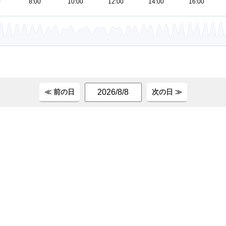
。
≪ 前の日
次の日 ≫