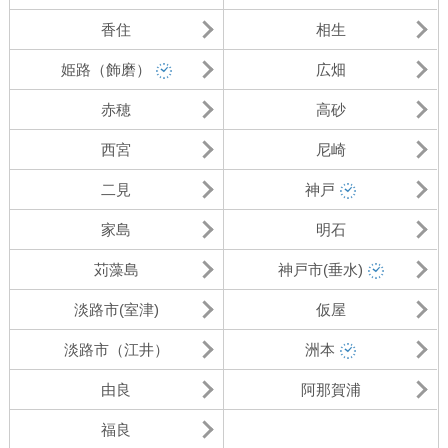
香住
相生
姫路（飾磨）
広畑
赤穂
高砂
西宮
尼崎
二見
神戸
家島
明石
苅藻島
神戸市(垂水)
淡路市(室津)
仮屋
淡路市（江井）
洲本
由良
阿那賀浦
福良