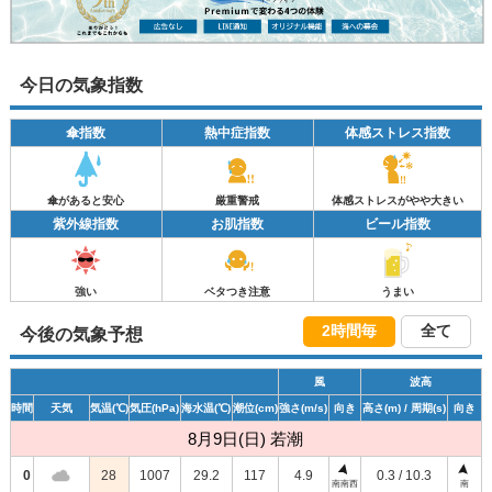
今日の気象指数
傘指数
熱中症指数
体感ストレス指数
傘があると安心
厳重警戒
体感ストレスがやや大きい
紫外線指数
お肌指数
ビール指数
強い
ベタつき注意
うまい
2時間毎
全て
今後の気象予想
風
波高
時間
天気
気温
(℃)
気圧
(hPa)
海水温
(℃)
潮位
(cm)
強さ
(m/s)
向き
高さ
(m)
/ 周期
(s)
向き
8月9日(日) 若潮
0
28
1007
29.2
117
4.9
0.3 / 10.3
南南西
南