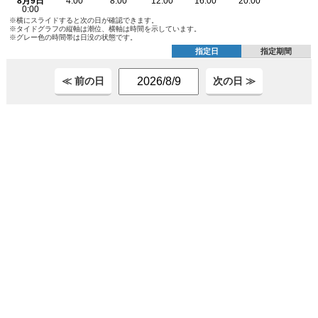
※横にスライドすると次の日が確認できます。
※タイドグラフの縦軸は潮位、横軸は時間を示しています。
※グレー色の時間帯は日没の状態です。
指定日
指定期間
≪ 前の日
次の日 ≫