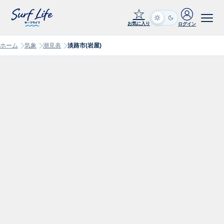
☆
お気に入り
ログイン
ホーム
気象
潮見表
淡路市(岩屋)