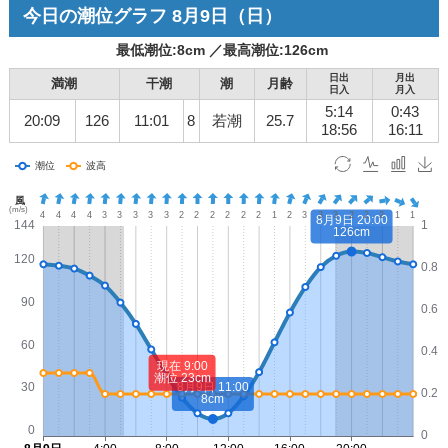
今日の潮位グラフ
8月9日
（日）
最低潮位:
8
cm ／
最高潮位:
126
cm
日出
月出
満潮
干潮
潮
月齢
日入
月入
5:14
0:43
20:09
126
11:01
8
若潮
25.7
18:56
16:11