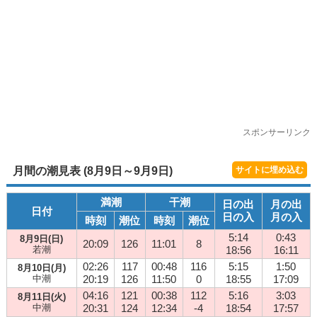
スポンサーリンク
月間の潮見表 (8月9日～9月9日)
サイトに埋め込む
満潮
干潮
日の出
月の出
日付
日の入
月の入
時刻
潮位
時刻
潮位
5:14
0:43
8月9日(日)
20:09
126
11:01
8
若潮
18:56
16:11
02:26
117
00:48
116
5:15
1:50
8月10日(月)
中潮
20:19
126
11:50
0
18:55
17:09
04:16
121
00:38
112
5:16
3:03
8月11日(火)
中潮
20:31
124
12:34
-4
18:54
17:57