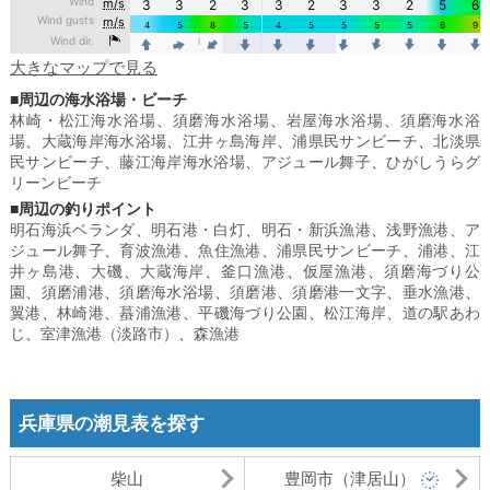
大きなマップで見る
■周辺の海水浴場・ビーチ
林崎・松江海水浴場
、
須磨海水浴場
、
岩屋海水浴場
、
須磨海水浴
場
、
大蔵海岸海水浴場
、
江井ヶ島海岸
、
浦県民サンビーチ
、
北淡県
民サンビーチ
、
藤江海岸海水浴場
、
アジュール舞子
、
ひがしうらグ
リーンビーチ
■周辺の釣りポイント
明石海浜ベランダ
、
明石港・白灯
、
明石・新浜漁港
、
浅野漁港
、
ア
ジュール舞子
、
育波漁港
、
魚住漁港
、
浦県民サンビーチ
、
浦港
、
江
井ヶ島港
、
大磯
、
大蔵海岸
、
釜口漁港
、
仮屋漁港
、
須磨海づり公
園
、
須磨浦港
、
須磨海水浴場
、
須磨港
、
須磨港一文字
、
垂水漁港
、
翼港
、
林崎港
、
蟇浦漁港
、
平磯海づり公園
、
松江海岸
、
道の駅あわ
じ
、
室津漁港（淡路市）
、
森漁港
兵庫県の潮見表を探す
柴山
豊岡市（津居山）