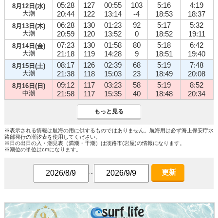
05:28
127
00:55
103
5:16
4:19
8月12日(水)
大潮
20:44
122
13:14
-4
18:53
18:37
06:28
130
01:23
92
5:17
5:32
8月13日(木)
大潮
20:59
120
13:52
0
18:52
19:11
07:23
130
01:58
80
5:18
6:42
8月14日(金)
大潮
21:18
119
14:28
9
18:51
19:40
08:17
126
02:39
68
5:19
7:48
8月15日(土)
大潮
21:38
118
15:03
23
18:49
20:08
09:12
117
03:23
58
5:19
8:52
8月16日(日)
中潮
21:58
117
15:35
40
18:48
20:34
もっと見る
※表示される情報は航海の用に供するものではありません。航海用は必ず海上保安庁水
路部発行の潮汐表を使用してください。
※日の出日の入・潮見表（満潮・干潮）は淡路市(岩屋)の情報になります。
※潮位の単位はcmになります。
更新
～