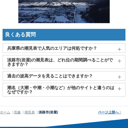
良くある質問
兵庫県の潮見表で人気のエリアは何処ですか？
神戸
、
姫路（飾磨）
、
明石
、
西宮
、
赤穂
がよく見られており
淡路市(岩屋)の潮見表は、どれ位の期間調べることがで
ます。
きますか？
2011～2027年までの16年間分の潮汐情報や日の出・日の入りを
過去の波高データを見ることはできますか？
調べることができます。視覚的に分かり易くタイドグラフで、
日の出・日の入り情報も合わせて確認することができます。
大変申し訳ございませんが、過去の波高データ（波の高さ）に
潮名（大潮・中潮・小潮など）が他のサイトと違うのは
関してはご提供しておりません。
なぜですか？
潮名は昔から各地で経験的に呼ばれてきたもので、「何日から
何日まで大潮」という統一された公的な定義はありません。そ
ホーム
気象
潮見表
淡路市(岩屋)
ページ上部へ
↑
のため、サイトが採用する計算方式によって、境界にあたる日
の潮名が1日ほどずれることがあります。他サイトと潮名が異な
って見える場合は、そのサイトが別の方式を使っている可能性