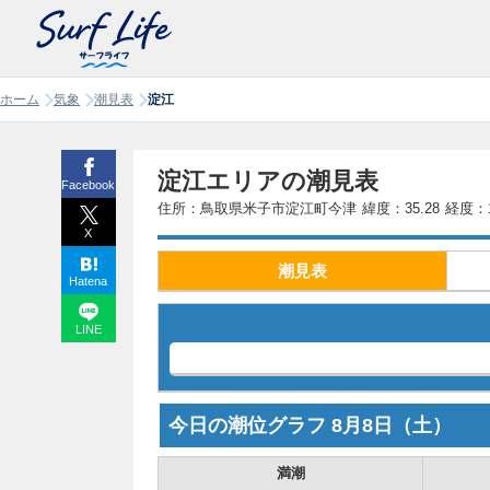
ホーム
気象
潮見表
淀江
淀江エリアの潮見表
Facebook
住所：鳥取県米子市淀江町今津
緯度：35.28
経度：1
X
潮見表
Hatena
LINE
今日の潮位グラフ
8月8日
（土）
満潮