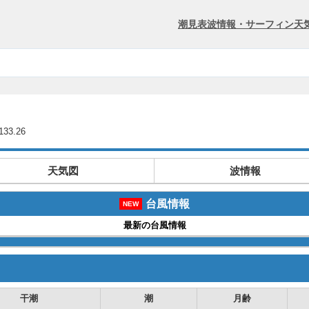
潮見表
波情報・サーフィン
天
33.26
天気図
波情報
台風情報
NEW
最新の台風情報
干潮
潮
月齢