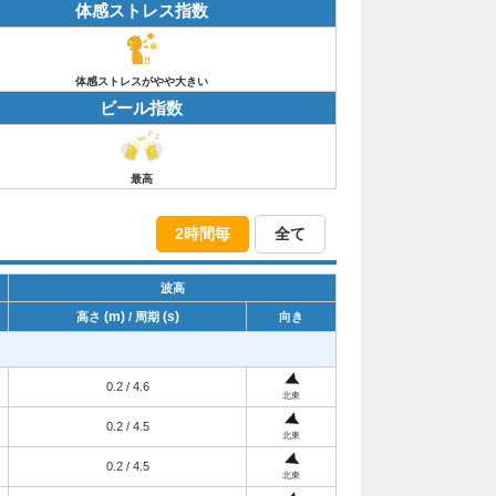
体感ストレス指数
体感ストレスがやや大きい
ビール指数
最高
2時間毎
全て
波高
(m)
(s)
高さ
/ 周期
向き
0.2 / 4.6
北東
0.2 / 4.5
北東
0.2 / 4.5
北東