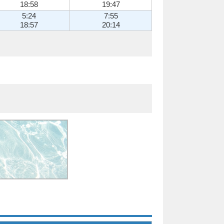
18:58
19:47
5:24
7:55
18:57
20:14