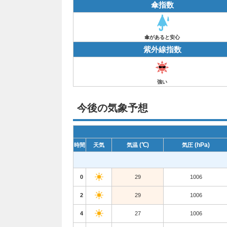
傘指数
傘があると安心
紫外線指数
強い
今後の気象予想
(℃)
(hPa)
時間
天気
気温
気圧
0
29
1006
2
29
1006
4
27
1006