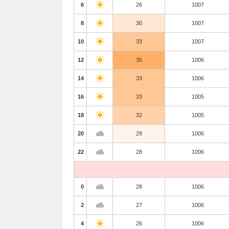
6
26
1007
8
30
1007
10
33
1007
12
35
1006
14
33
1006
16
33
1005
18
32
1005
20
29
1006
22
28
1006
0
28
1006
2
27
1006
4
26
1006