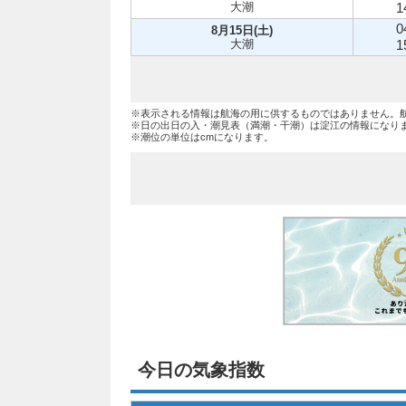
大潮
1
0
8月15日(土)
大潮
1
※表示される情報は航海の用に供するものではありません。
※日の出日の入・潮見表（満潮・干潮）は淀江の情報になり
※潮位の単位はcmになります。
今日の気象指数