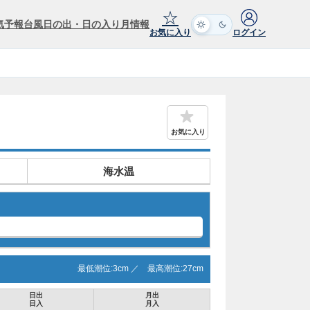
☆
気予報
台風
日の出・日の入り
月情報
お気に入り
ログイン
お気に入り
海水温
最低潮位:
3
cm ／
最高潮位:
27
cm
日出
月出
日入
月入