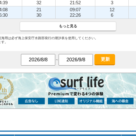
4:39
32
21:52
3
4:08
21
09:07
12
5:30
30
22:26
6
もっと見る
航海用は必ず海上保安庁水路部発行の潮汐表を使用してください。
ます。
更新
～