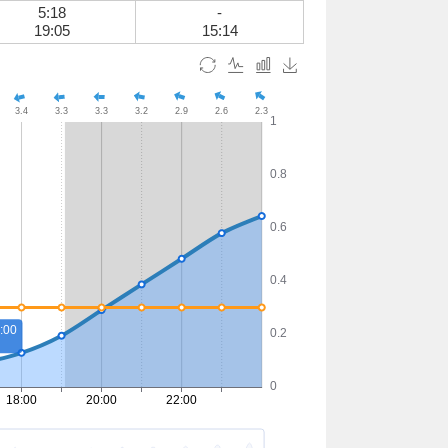
5:18
-
19:05
15:14