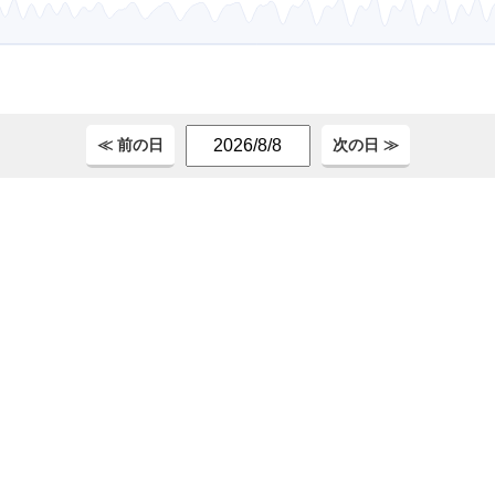
。
≪ 前の日
次の日 ≫