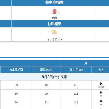
熱中症指数
危険
お肌指数
ちょうどよい
風
(℃)
(cm)
(m/s)
海水温
潮位
強さ
向き
8月8日(土) 長潮
30
19
2.1
南南東
30
20
2.2
南
30
21
2.3
南